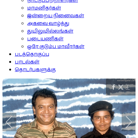
நாட்டுப்பற்றாளர்கள்
மாமனிதர்கள்
இன்றைய நினைவுகள்
அகவை வாழ்த்து
துயிலுமில்லங்கள்
படையணிகள்
ஒரே குடும்ப மாவீரர்கள்
படத்தொகுப்பு
பாடல்கள்
தொடர்புகளுக்கு