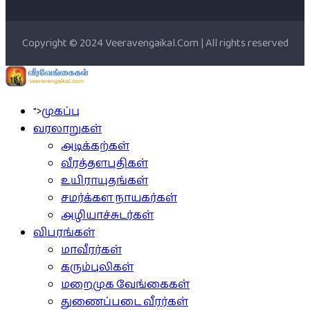
Copyright © 2024 Veeravengaikal.Com | All rights reserved
">
முகப்பு
வரலாறுகள்
அடிக்கற்கள்
வீரத்தளபதிகள்
உயிராயுதங்கள்
சமர்க்கள நாயகர்கள்
அழியாச்சுடர்கள்
விபரங்கள்
மாவீரர்கள்
கரும்புலிகள்
மறைமுக வேங்கைகள்
துணைப்படை வீரர்கள்