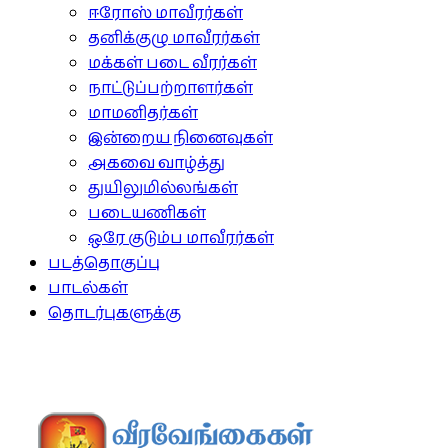
ஈரோஸ் மாவீரர்கள்
தனிக்குழு மாவீரர்கள்
மக்கள் படை வீரர்கள்
நாட்டுப்பற்றாளர்கள்
மாமனிதர்கள்
இன்றைய நினைவுகள்
அகவை வாழ்த்து
துயிலுமில்லங்கள்
படையணிகள்
ஒரே குடும்ப மாவீரர்கள்
படத்தொகுப்பு
பாடல்கள்
தொடர்புகளுக்கு