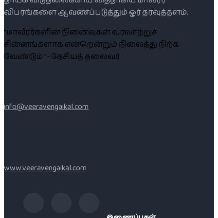
தாயக விடுதலைக்காய் வித்தாகிய மாவீரர்
விபரங்களை ஆவணப்படுத்தும் ஓர் தரவுத்தளம்.
“மாவீரர்களின் நினைவுகள் வரலாற்றுச்
சின்னங்களாக என்றென்றும் நிலைத்து நிற்க
வேண்டும் ”- தேசியத் தலைவர்
info@veeravengaikal.com
www.veeravengaikal.com
இணைப்புகள்