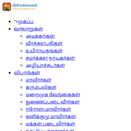
">
முகப்பு
வரலாறுகள்
அடிக்கற்கள்
வீரத்தளபதிகள்
உயிராயுதங்கள்
சமர்க்கள நாயகர்கள்
அழியாச்சுடர்கள்
விபரங்கள்
மாவீரர்கள்
கரும்புலிகள்
மறைமுக வேங்கைகள்
துணைப்படை வீரர்கள்
ஈரோஸ் மாவீரர்கள்
தனிக்குழு மாவீரர்கள்
மக்கள் படை வீரர்கள்