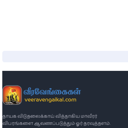
தாயக விடுதலைக்காய் வித்தாகிய மாவீரர்
விபரங்களை ஆவணப்படுத்தும் ஓர் தரவுத்தளம்.