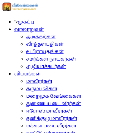
">
முகப்பு
வரலாறுகள்
அடிக்கற்கள்
வீரத்தளபதிகள்
உயிராயுதங்கள்
சமர்க்கள நாயகர்கள்
அழியாச்சுடர்கள்
விபரங்கள்
மாவீரர்கள்
கரும்புலிகள்
மறைமுக வேங்கைகள்
துணைப்படை வீரர்கள்
ஈரோஸ் மாவீரர்கள்
தனிக்குழு மாவீரர்கள்
மக்கள் படை வீரர்கள்