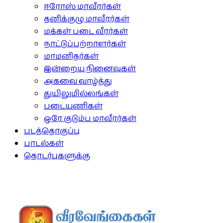
ஈரோஸ் மாவீரர்கள்
தனிக்குழு மாவீரர்கள்
மக்கள் படை வீரர்கள்
நாட்டுப்பற்றாளர்கள்
மாமனிதர்கள்
இன்றைய நினைவுகள்
அகவை வாழ்த்து
துயிலுமில்லங்கள்
படையணிகள்
ஒரே குடும்ப மாவீரர்கள்
படத்தொகுப்பு
பாடல்கள்
தொடர்புகளுக்கு