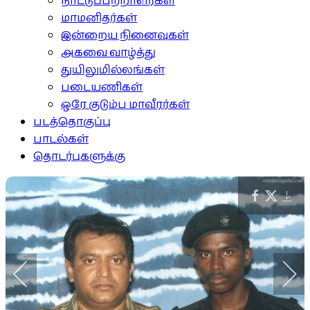
நாட்டுப்பற்றாளர்கள்
மாமனிதர்கள்
இன்றைய நினைவுகள்
அகவை வாழ்த்து
துயிலுமில்லங்கள்
படையணிகள்
ஒரே குடும்ப மாவீரர்கள்
படத்தொகுப்பு
பாடல்கள்
தொடர்புகளுக்கு