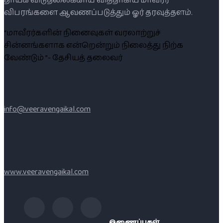
தாயக விடுதலைக்காய் வித்தாகிய மாவீரர்
விபரங்களை ஆவணப்படுத்தும் ஓர் தரவுத்தளம்.
“மாவீரர்களின் நினைவுகள் வரலாற்றுச்
சின்னங்களாக என்றென்றும் நிலைத்து நிற்க
வேண்டும் ”- தேசியத் தலைவர்
info@veeravengaikal.com
www.veeravengaikal.com
இணைப்புகள்