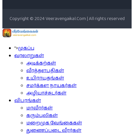
Copyright © 2024 Veeravengaikal.Com | All rights reserved
">
முகப்பு
வரலாறுகள்
அடிக்கற்கள்
வீரத்தளபதிகள்
உயிராயுதங்கள்
சமர்க்கள நாயகர்கள்
அழியாச்சுடர்கள்
விபரங்கள்
மாவீரர்கள்
கரும்புலிகள்
மறைமுக வேங்கைகள்
துணைப்படை வீரர்கள்