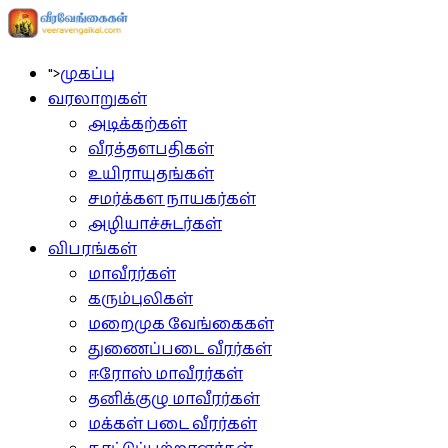
">
முகப்பு
வரலாறுகள்
அடிக்கற்கள்
வீரத்தளபதிகள்
உயிராயுதங்கள்
சமர்க்கள நாயகர்கள்
அழியாச்சுடர்கள்
விபரங்கள்
மாவீரர்கள்
கரும்புலிகள்
மறைமுக வேங்கைகள்
துணைப்படை வீரர்கள்
ஈரோஸ் மாவீரர்கள்
தனிக்குழு மாவீரர்கள்
மக்கள் படை வீரர்கள்