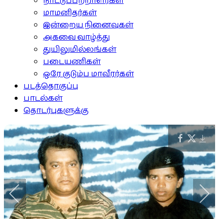
நாட்டுப்பற்றாளர்கள்
மாமனிதர்கள்
இன்றைய நினைவுகள்
அகவை வாழ்த்து
துயிலுமில்லங்கள்
படையணிகள்
ஒரே குடும்ப மாவீரர்கள்
படத்தொகுப்பு
பாடல்கள்
தொடர்புகளுக்கு