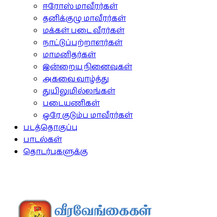
ஈரோஸ் மாவீரர்கள்
தனிக்குழு மாவீரர்கள்
மக்கள் படை வீரர்கள்
நாட்டுப்பற்றாளர்கள்
மாமனிதர்கள்
இன்றைய நினைவுகள்
அகவை வாழ்த்து
துயிலுமில்லங்கள்
படையணிகள்
ஒரே குடும்ப மாவீரர்கள்
படத்தொகுப்பு
பாடல்கள்
தொடர்புகளுக்கு