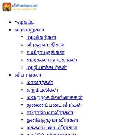
">
முகப்பு
வரலாறுகள்
அடிக்கற்கள்
வீரத்தளபதிகள்
உயிராயுதங்கள்
சமர்க்கள நாயகர்கள்
அழியாச்சுடர்கள்
விபரங்கள்
மாவீரர்கள்
கரும்புலிகள்
மறைமுக வேங்கைகள்
துணைப்படை வீரர்கள்
ஈரோஸ் மாவீரர்கள்
தனிக்குழு மாவீரர்கள்
மக்கள் படை வீரர்கள்