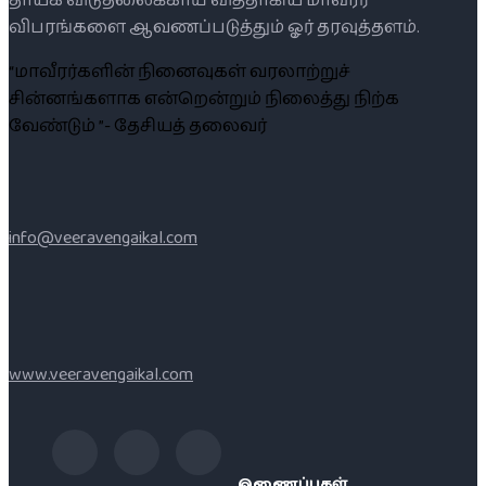
தாயக விடுதலைக்காய் வித்தாகிய மாவீரர்
விபரங்களை ஆவணப்படுத்தும் ஓர் தரவுத்தளம்.
“மாவீரர்களின் நினைவுகள் வரலாற்றுச்
சின்னங்களாக என்றென்றும் நிலைத்து நிற்க
வேண்டும் ”- தேசியத் தலைவர்
info@veeravengaikal.com
www.veeravengaikal.com
இணைப்புகள்