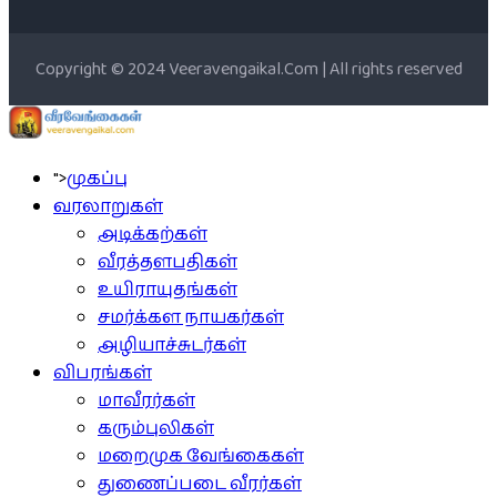
Copyright © 2024 Veeravengaikal.Com | All rights reserved
">
முகப்பு
வரலாறுகள்
அடிக்கற்கள்
வீரத்தளபதிகள்
உயிராயுதங்கள்
சமர்க்கள நாயகர்கள்
அழியாச்சுடர்கள்
விபரங்கள்
மாவீரர்கள்
கரும்புலிகள்
மறைமுக வேங்கைகள்
துணைப்படை வீரர்கள்