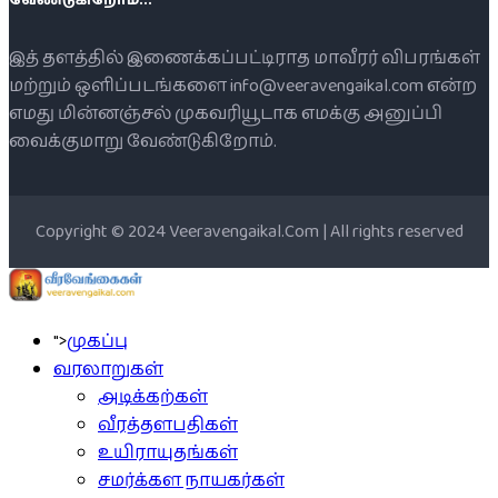
இத் தளத்தில் இணைக்கப்பட்டிராத மாவீரர் விபரங்கள்
மற்றும் ஒளிப்படங்களை info@veeravengaikal.com என்ற
எமது மின்னஞ்சல் முகவரியூடாக எமக்கு அனுப்பி
வைக்குமாறு வேண்டுகிறோம்.
Copyright © 2024 Veeravengaikal.Com | All rights reserved
">
முகப்பு
வரலாறுகள்
அடிக்கற்கள்
வீரத்தளபதிகள்
உயிராயுதங்கள்
சமர்க்கள நாயகர்கள்