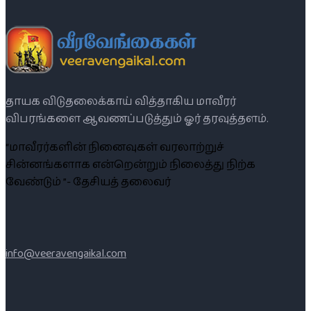
தாயக விடுதலைக்காய் வித்தாகிய மாவீரர்
விபரங்களை ஆவணப்படுத்தும் ஓர் தரவுத்தளம்.
“மாவீரர்களின் நினைவுகள் வரலாற்றுச்
சின்னங்களாக என்றென்றும் நிலைத்து நிற்க
வேண்டும் ”- தேசியத் தலைவர்
info@veeravengaikal.com