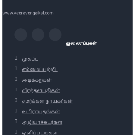
www.veeravengaikal.com
இணைப்புகள்
முகப்பு
எம்மைப்பற்றி..
அடிக்கற்கள்
வீரத்தளபதிகள்
சமர்க்கள நாயகர்கள்
உயிராயுதங்கள்
அழியாச்சுடர்கள்
ஒளிப்படங்கள்