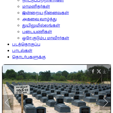
நாட்டுப்பற்றாளர்கள்
மாமனிதர்கள்
இன்றைய நினைவுகள்
அகவை வாழ்த்து
துயிலுமில்லங்கள்
படையணிகள்
ஒரே குடும்ப மாவீரர்கள்
படத்தொகுப்பு
பாடல்கள்
தொடர்புகளுக்கு