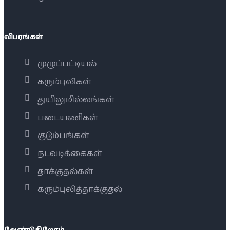
விபரங்கள்
முழுப்பட்டியல்
கரும்புலிகள்
துயிலுமில்லங்கள்
படையணிகள்
குடும்பங்கள்
நடவடிக்கைகள்
தாக்குதல்கள்
கரும்புலித்தாக்குதல்
வேண்டுகிறோம்...