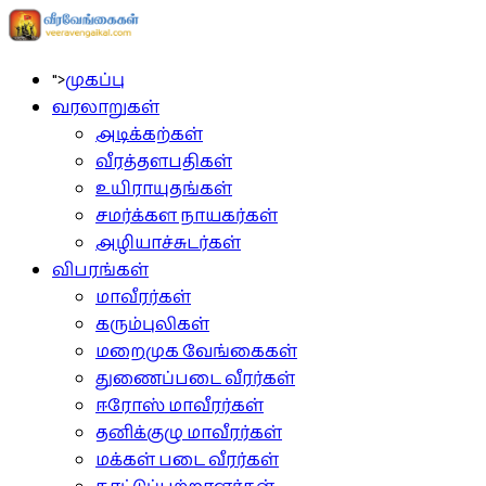
">
முகப்பு
வரலாறுகள்
அடிக்கற்கள்
வீரத்தளபதிகள்
உயிராயுதங்கள்
சமர்க்கள நாயகர்கள்
அழியாச்சுடர்கள்
விபரங்கள்
மாவீரர்கள்
கரும்புலிகள்
மறைமுக வேங்கைகள்
துணைப்படை வீரர்கள்
ஈரோஸ் மாவீரர்கள்
தனிக்குழு மாவீரர்கள்
மக்கள் படை வீரர்கள்