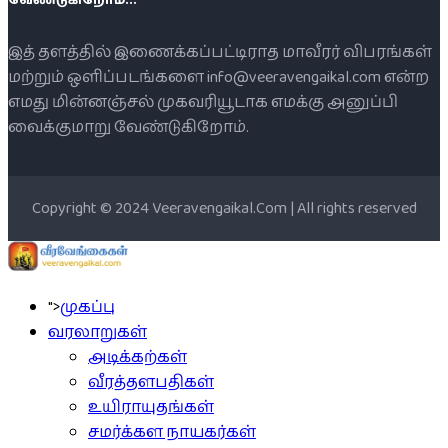
இத் தளத்தில் இணைக்கப்பட்டிராத மாவீரர் விபரங்கள்
மற்றும் ஒளிப்படங்களை info@veeravengaikal.com என்ற
எமது மின்னஞ்சல் முகவரியூடாக எமக்கு அனுப்பி
வைக்குமாறு வேண்டுகிறோம்.
Copyright © 2024 Veeravengaikal.Com | All rights reserved
">
முகப்பு
வரலாறுகள்
அடிக்கற்கள்
வீரத்தளபதிகள்
உயிராயுதங்கள்
சமர்க்கள நாயகர்கள்