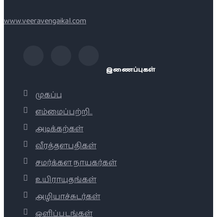
www.veeravengaikal.com
இணைப்புகள்
முகப்பு
எம்மைப்பற்றி..
அடிக்கற்கள்
வீரத்தளபதிகள்
சமர்க்கள நாயகர்கள்
உயிராயுதங்கள்
அழியாச்சுடர்கள்
ஒளிப்படங்கள்