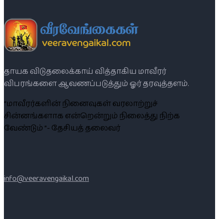
தாயக விடுதலைக்காய் வித்தாகிய மாவீரர்
விபரங்களை ஆவணப்படுத்தும் ஓர் தரவுத்தளம்.
“மாவீரர்களின் நினைவுகள் வரலாற்றுச்
சின்னங்களாக என்றென்றும் நிலைத்து நிற்க
வேண்டும் ”- தேசியத் தலைவர்
info@veeravengaikal.com