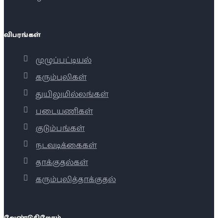
விபரங்கள்
முழுப்பட்டியல்
கரும்புலிகள்
துயிலுமில்லங்கள்
படையணிகள்
குடும்பங்கள்
நடவடிக்கைகள்
தாக்குதல்கள்
கரும்புலித்தாக்குதல்
வேண்டுகிறோம்...