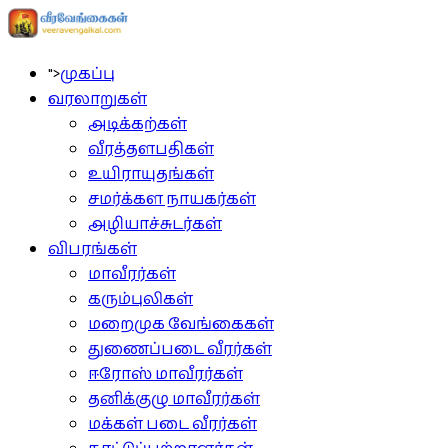
">
முகப்பு
வரலாறுகள்
அடிக்கற்கள்
வீரத்தளபதிகள்
உயிராயுதங்கள்
சமர்க்கள நாயகர்கள்
அழியாச்சுடர்கள்
விபரங்கள்
மாவீரர்கள்
கரும்புலிகள்
மறைமுக வேங்கைகள்
துணைப்படை வீரர்கள்
ஈரோஸ் மாவீரர்கள்
தனிக்குழு மாவீரர்கள்
மக்கள் படை வீரர்கள்