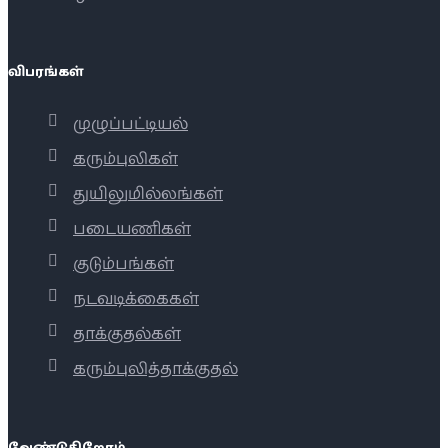
விபரங்கள்
முழுப்பட்டியல்
கரும்புலிகள்
துயிலுமில்லங்கள்
படையணிகள்
குடும்பங்கள்
நடவடிக்கைகள்
தாக்குதல்கள்
கரும்புலித்தாக்குதல்
வேண்டுகிறோம்...