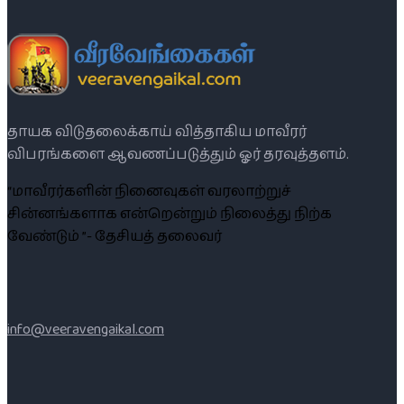
தாயக விடுதலைக்காய் வித்தாகிய மாவீரர்
விபரங்களை ஆவணப்படுத்தும் ஓர் தரவுத்தளம்.
“மாவீரர்களின் நினைவுகள் வரலாற்றுச்
சின்னங்களாக என்றென்றும் நிலைத்து நிற்க
வேண்டும் ”- தேசியத் தலைவர்
info@veeravengaikal.com