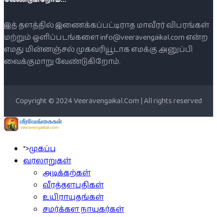
இத் தளத்தில் இணைக்கப்பட்டிராத மாவீரர் விபரங்கள்
மற்றும் ஒளிப்படங்களை info@veeravengaikal.com என்ற
எமது மின்னஞ்சல் முகவரியூடாக எமக்கு அனுப்பி
வைக்குமாறு வேண்டுகிறோம்.
Copyright © 2024 Veeravengaikal.Com | All rights reserved
">
முகப்பு
வரலாறுகள்
அடிக்கற்கள்
வீரத்தளபதிகள்
உயிராயுதங்கள்
சமர்க்கள நாயகர்கள்