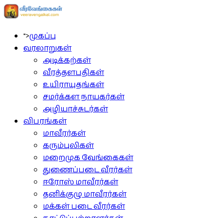
">
முகப்பு
வரலாறுகள்
அடிக்கற்கள்
வீரத்தளபதிகள்
உயிராயுதங்கள்
சமர்க்கள நாயகர்கள்
அழியாச்சுடர்கள்
விபரங்கள்
மாவீரர்கள்
கரும்புலிகள்
மறைமுக வேங்கைகள்
துணைப்படை வீரர்கள்
ஈரோஸ் மாவீரர்கள்
தனிக்குழு மாவீரர்கள்
மக்கள் படை வீரர்கள்