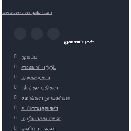
www.veeravengaikal.com
இணைப்புகள்
முகப்பு
எம்மைப்பற்றி..
அடிக்கற்கள்
வீரத்தளபதிகள்
சமர்க்கள நாயகர்கள்
உயிராயுதங்கள்
அழியாச்சுடர்கள்
ஒளிப்படங்கள்