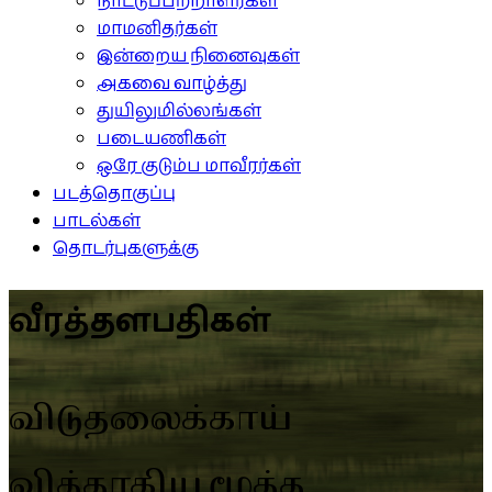
நாட்டுப்பற்றாளர்கள்
மாமனிதர்கள்
இன்றைய நினைவுகள்
அகவை வாழ்த்து
துயிலுமில்லங்கள்
படையணிகள்
ஒரே குடும்ப மாவீரர்கள்
படத்தொகுப்பு
பாடல்கள்
தொடர்புகளுக்கு
வீரத்தளபதிகள்
விடுதலைக்காய்
வித்தாகிய மூத்த