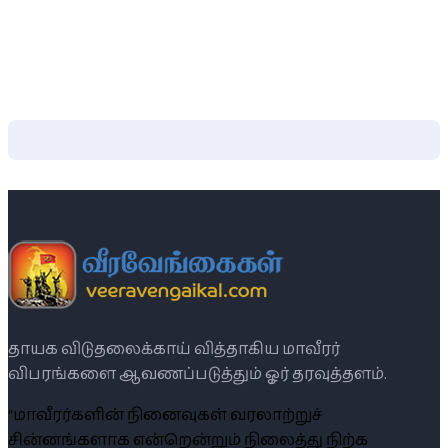
தாயக விடுதலைக்காய் வித்தாகிய மாவீரர்
விபரங்களை ஆவணப்படுத்தும் ஓர் தரவுத்தளம்.
“மாவீரர்களின் நினைவுகள் வரலாற்றுச்
சின்னங்களாக என்றென்றும் நிலைத்து நிற்க