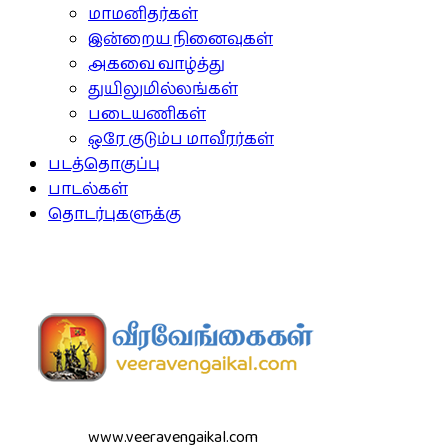
மாமனிதர்கள்
இன்றைய நினைவுகள்
அகவை வாழ்த்து
துயிலுமில்லங்கள்
படையணிகள்
ஒரே குடும்ப மாவீரர்கள்
படத்தொகுப்பு
பாடல்கள்
தொடர்புகளுக்கு
www.veeravengaikal.com