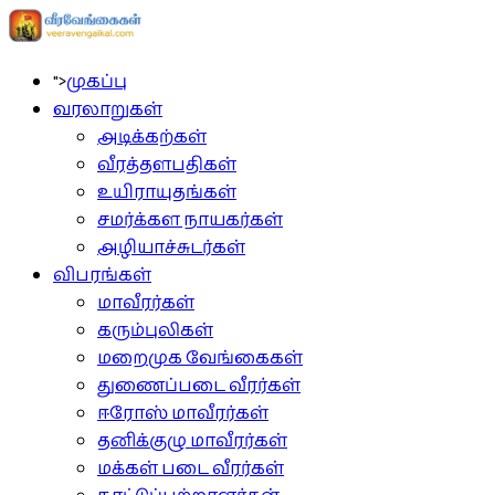
">
முகப்பு
வரலாறுகள்
அடிக்கற்கள்
வீரத்தளபதிகள்
உயிராயுதங்கள்
சமர்க்கள நாயகர்கள்
அழியாச்சுடர்கள்
விபரங்கள்
மாவீரர்கள்
கரும்புலிகள்
மறைமுக வேங்கைகள்
துணைப்படை வீரர்கள்
ஈரோஸ் மாவீரர்கள்
தனிக்குழு மாவீரர்கள்
மக்கள் படை வீரர்கள்