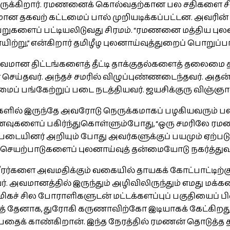
்திருக்கிறார். ரமணனைக் கொல்வதற்கான பல சதிகளை சிற
 தகவற் கட்டமைப் பால் முறியடிக்கப்பட்டன. அவரின் 
பேறுகளைப் பட்டியலிடுவது சிரமம். “ரமணனை மத்திய ப
ற்று,” என்கிறார் தமிழீழ புலனாய்வுத்துறைப் பொறுப்பா
த்துவமான திட்டங்களைத் தீட்டி தாக்குதல்களைத் தலைமை
ர் செய்தவர். அந்தச் சமரில் விழுப்புண்ணடைந்தவர். அதன
ைமைப் பங்கேற்றுப் படை நடத்தியவர். ஜயசிக்குரு விஞ்
ளில் இருந்தே அவரோடு நெருக்கமாகப் பழகியவரும் 
ுகளைப் பகிர்ந்துகொள்ளும்போது, “ஒரு சமரிலே ரமண
படையினர் அறியும் போது அவர்களுக்குப் பயமும் ஏற்படு
 செயற்பாடுகளைப் புலனாய்வுத் தன்மையோடு நகர்த்து
வீரர்களை அவமதிக்கும் வகையில் தாயகக் கோட்பாட்டிற்
 அவமானத்தில் இருந்தும் அழிவிலிருந்தும் எமது மக்க
கச் சில போராளிகளுடன் மட்டக்களப்புப் பகுதியைப் ப
்குத் தேனாக, துரோகி கருணாவிற்கோ இடியாகக் கேட்க
்பதைக் காண்கிறான். இந்த நேரத்தில் ரமணன் தொடுத்த