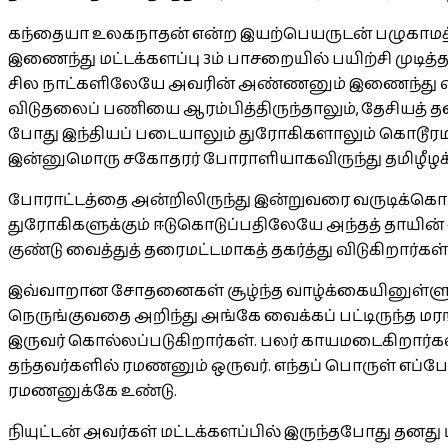
கந்தையா உலகநாதன் என்ற இயற்பெயருடன் பழுகாமத்தில்
இணைந்து மட்டக்களப்பு 3ம் பாசறையில் பயிற்சி மு
சில நாட்களிலேயே அவரின் அண்ணனும் இணைந்து வி
விடுதலைப் பணியை ஆரம்பித்திருந்தாலும், தேசியத் தல
போது இந்தியப் படையாலும் துரோகிகளாலும் கொடூர
இன்னுமொரு சகோதரர் போராளியாகவிருந்து தமிழீழக்
போராட்டத்தை அன்றிலிருந்து இன்றுவரை வருடிக்கொடு
துரோகிகளுக்கும் ஈடுகொடுப்பதிலேயே அந்தத் தாயின் 
குண்டு வைத்துத் தரைமட்டமாகத் தகர்த்து விடுகிறார்கள
இவ்வாறான சோதனைகள் சூழ்ந்த வாழ்க்கையினுள்ளும் எ
நெருங்குவதை அறிந்து அங்கே வைக்கப் பட்டிருந்த ம
இருவர் கொல்லப்படுகிறார்கள். பலர் காயமடைகிறார்க
தந்தவர்களில் ரமணனும் ஒருவர். எந்தப் பொருள் எப்போ
ரமணனுக்கே உண்டு.
நியுட்டன் அவர்கள் மட்டக்களப்பில் இருந்தபோது தனத