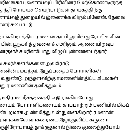
ிலங்கா புலனாய்வுப் பிரிவினர் மேற்கொண்டிருந்த
தந்தி ரோபயச் செயற்பாடுகள் தாயகத்திற்கு
ுலனாய்வுத் துறையில் இணைக்க விரும்பினேன். தேவை
ளர் ச.பொட்டு.
 தாங்கி நடத்திய ரமணன் தம்பிலுவில் துரோகிகளின்
் பின், பூநகரித் தவளைச் சமரிலும், ஆனையிறவுப்
ஞானகுளச் சமரின்போது விழுப்புண்ணடைந்தார்.
பல சமர்க்களங்களை அவரோடு
னின் சம்பந்தம் இருப்பதைப் போராளிகள்
 வதுண்டு. அந்தளவிற்கு ரமணனின் திட்ட மிடல்கள்
வது ரமணனின் தனித்துவம்.
கு எதிரான நீசத்தனத்தில் இறங்கியபோது
ளையும் போராளிகளையும் காப்பாற்றும் பணியில் மிகப்
ின்புறமாக அண்மித்து உள் நுளைகிறார். ரமணன்
ிறது. ஏற்கனவே வாகரையை இழந்துவிட்ட கருணா
 தந்திரோபாயத் தாக்குதலால் நிலை குலைந்துபோய்