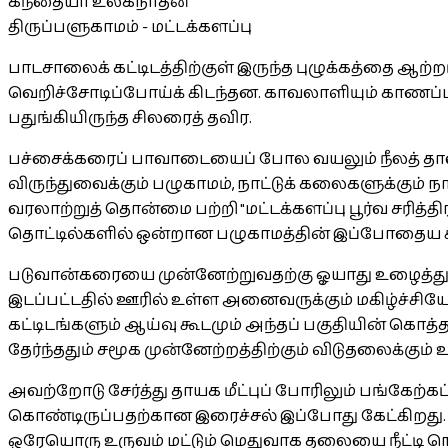
கந்தையா உலகநாதன்
திருப்பளுகாமம் - மட்டக்களப்பு
பாடசாலைக் கட்டிடத்திற்குள் இருந்த புழுக்கத்தை ஆற
வெறிச்சோடிப்போய்க் கிடந்தன. காவலாளியும் காணப்பட
பதுங்கியிருந்த சிலரைத் தவிர.
பச்சைக்கரைப் பாவாடையைப் போல வயலும் நீலத் தாவ
விருந்துவைக்கும் பழுகாமம், நாட்டுக் கலைகளுக்கும்
வரலாற்றுத் தொன்மை பற்றி "மட்டக்களப்பு பூர்வ சரித்திர
தொட்டில்களில் ஒன்றான பழுகாமத்தின் இப்போதைய ச
படுவான்கரையை முன்னேற்றுவதற்கு ஓயாது உழைத்து 
இடப்பட்டதில் ஊரில் உள்ள அனைவருக்கும் மகிழ்ச்சிய
கட்டிடங்களும் ஆய்வு கூடமும் அந்தப் பகுதியின் கொத
தேர்ந்ததும் சமூக முன்னேற்றத்திற்கும் விடுதலைக்கும
அவற்றோடு சேர்த்து தாயக மீட்புப் போரிலும் பங்கேற்க
கொண்டிருப்பதற்கான இரைச்சல் இப்போது கேட்கிறது. ம
ஒரேயொரு உருவம் மட்டும் மெதுவாக தலையை நீட்டி நெர