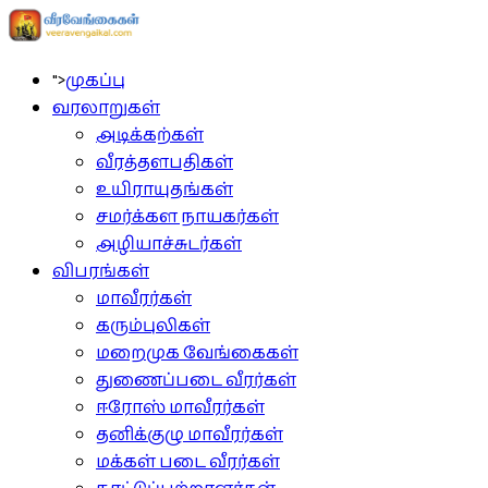
">
முகப்பு
வரலாறுகள்
அடிக்கற்கள்
வீரத்தளபதிகள்
உயிராயுதங்கள்
சமர்க்கள நாயகர்கள்
அழியாச்சுடர்கள்
விபரங்கள்
மாவீரர்கள்
கரும்புலிகள்
மறைமுக வேங்கைகள்
துணைப்படை வீரர்கள்
ஈரோஸ் மாவீரர்கள்
தனிக்குழு மாவீரர்கள்
மக்கள் படை வீரர்கள்