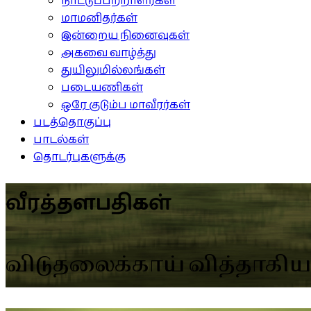
நாட்டுப்பற்றாளர்கள்
மாமனிதர்கள்
இன்றைய நினைவுகள்
அகவை வாழ்த்து
துயிலுமில்லங்கள்
படையணிகள்
ஒரே குடும்ப மாவீரர்கள்
படத்தொகுப்பு
பாடல்கள்
தொடர்புகளுக்கு
வீரத்தளபதிகள்
விடுதலைக்காய் வித்தாகி