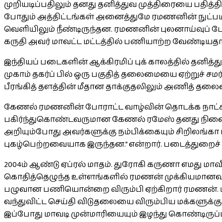
முறியடிப்பதிலும் தனது தனித்துவ முத்திரையை பதித
போதும் அத்திட்டங்கள் அனைத்துமே ரமணனின் நுட்பமான
வெளியிலும் நீண்டிருந்தன. ரமணனின் புலனாய்வுப் 
கருதி அவர் மாவட்ட மட்டத்தில் பணியாற்ற வேண்டியதாயி
இந்தியப் படைகளின் ஆக்கிரமிப் புக் காலத்தில் தனி
முகாம் தகர்ப் பில் ஒரு பகுதித் தலைமையை ஏற்றுச் சம
பீரங்கித் தளத்தின் மீதான தாக்குதலிலும் அணித் தல
கேணல் ரமணனின் போராட்ட வாழ்வின் தொடக்க நாட்க
பகிர்ந்துகொண்டவருமான கேணல் ரமேஸ் தனது நினைவ
அறியும்போது அவர்களுக்கு நம்பிக்கையும் சிறிலங்கா 
புகழ்பெற்றவையாக இருந்தன.” என்றார். படைத்துறைச்
2004ம் ஆண்டு ஏப்ரல் மாதம். துரோகி கருணா எமது மா
கொதித்தெழுந்த உள்ளங்களில் ரமணன் முக்கியமானவர்.
பழுவான பணியொன்றை விரும்பி ஏற்கிறார் ரமணன். மி
வந்துவிட்ட செய்தி விடுதலையை விரும்பிய மக்களுக
இப்போது மாவடி முன்மாரியையும் இழந்து கொண்டிருப