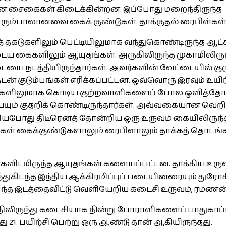
கான சைகைகள் கிடைக்கின்றன. இப்போது மறைந்திருந்த
ும்பாலானவை கைக் குண்டுகள். தாக்குதல் ரைபிள்கள்
புத் தகடுகளிலும் பெட்டியிலுமாக வந்துகொண்டிருந்த ஆட்க
 கைகளிலும் ஆயுதங்கள். அருகிலிருந்த முகாமிலிருந்
 நடத்தியிருந்தார்கள். அவர்களின் வேட்டையில் குருத
ன் குடும்பங்கள் எரிக்கப்பட்டன. ஒவ்வொரு இரவும் உயி
ியூர்களிலுமாக கொடிய குற்றவாளிகளைப் போல ஒளித்தோட
 குதறிக் கொண்டிருந்தார்கள். அவ்வகையான வெறியாட்
போது திடீரெனத் தோன்றிய ஒரு உருவம் கையிலிருந்த 
ள் கைக்குண்டுகளாலும் ரைபிளாலும் தாக்கத் தொடங்க திரு
ர்களிடமிருந்த ஆயுதங்கள் களையப்பட்டன. தாக்கிய உர
துகிடந்த இந்திய ஆக்கிரமிப்புப் படையினரையும் துரோகிக
அந்த இடத்தைவிட்டு வெளியேறிய கடைசி உருவம், ரமணன்
திலிருந்து கடைசியாக நின்று போராளிகளைப் பாதுகாப்
 பயிற்சி பெற்று ஒரு ஆண்டு தான் ஆகியிருந்தது.