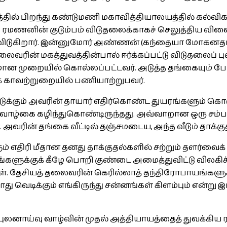
 பிறந்து கண்டுமணி மகாவித்தியாலயத்தில் கல்விகற்ற
டித்த ரமணனின் குடும்பம் விடுதலைக்காகச் செலுத்தி
டுகிறார். இன்னுமோர் அண்ணன் (கந்தையா மோகனதாஸ்
ைவரின் மகத்துவத்தின்பால் ஈர்க்கப்பட்டு விடுதலைப் 
மான முறையில் கொல்லப்பட்டவர். அடுத்த தங்கையும்
 காவற்றுறையில் பணியாற்றுபவர்.
க்கும் அவரின் தாயார் எதிர்கொண்ட துயரங்களும் கொஞ
வாழ்கை கழிந்துகொண்டிருந்தது. அவ்வாறான ஒரு சம்பவத
். அவரின் தங்கை வீட்டில் தஞ்சமடைய, அந்த வீடும் தாக்க
திரி மீதான தனது தாக்குதல்களில் சற்றும் தளர்வைக் 
ரங்களுக்குக் கீழே பொறி குண்டை அமைத்துவிட்டு விலக
ள். தேசியத் தலைவரின் கெரில்லாத் தந்திரோபாயங்களுக
து வெடிக்கும் எங்கிருந்து சன்னங்கள் கிளம்பும் என்ற
ு புலனாய்வு வாழ்வின் முதல் அத்தியாயத்தைத் துவக்கி