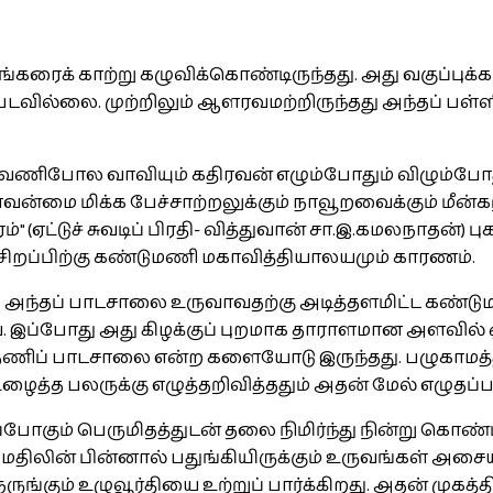
்றங்கரைக் காற்று கழுவிக்கொண்டிருந்தது. அது வகுப்பு
வில்லை. முற்றிலும் ஆளரவமற்றிருந்தது அந்தப் பள்ளி
ணிபோல வாவியும் கதிரவன் எழும்போதும் விழும்போது
 நாவன்மை மிக்க பேச்சாற்றலுக்கும் நாவூறவைக்கும் மீ
ம்" (ஏட்டுச் சுவடிப் பிரதி- வித்துவான் சா.இ.கமலநாதன்) 
ிறப்பிற்கு கண்டுமணி மகாவித்தியாலயமும் காரணம்.
அந்தப் பாடசாலை உருவாவதற்கு அடித்தளமிட்ட கண்டு
ே. இப்போது அது கிழக்குப் புறமாக தாராளமான அளவில் ஒ
்தணிப் பாடசாலை என்ற களையோடு இருந்தது. பழுகாமத்தில
் உழைத்த பலருக்கு எழுத்தறிவித்ததும் அதன் மேல் எழுத
ப்போகும் பெருமிதத்துடன் தலை நிமிர்ந்து நின்று கொண்ட
திலின் பின்னால் பதுங்கியிருக்கும் உருவங்கள் அசைய
ுங்கும் உழுவூர்தியை உற்றுப் பார்க்கிறது. அதன் முக