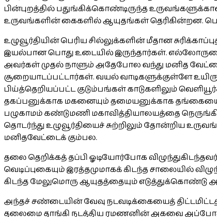
பின்புறத்தில் பதுங்கிக்கொண்டிருந்த உருவங்களுக்
உருவங்களின் கைகளில் ஆயுதங்கள் தெரிகின்றன. பெர
உழுவூர்தியின் பெரிய சில்லுக்களின் மீதான சுரிக்காப்
இயல்பான பொது உடையில் இருந்தார்கள். எல்லோருடைய
அவர்கள் முதல் நாளும் அதேபோல வந்து மனித வேட்டையை
சூறையாடப்பட்டார்கள். வயல் வாடிகளுக்குள்ளே உயிருட
பிய்த்தெறியப்பட்ட குடும்பங்கள் காடுகளிலும் வெள
தகப்பனுக்காக மகனையும் தமையனுக்காக தங்கையையும்
பழுகாமம் கண்டுமணி மகாவித்தியாலயத்தை நெருங்கிய
தொடர்ந்து உழுவூர்தியைச் சுற்றிலும் தோன்றிய உருவங்க
மனிதவேட்டைக் கும்பல.
தலை தெறிக்கத் தப்பி ஓடியோர்போக விழுந்துகிடந்தவ
வெடிப்புகையும் இரத்தமுமாகக் கிடந்த சாலையில் விழுந்
கிடந்த மேலுமொரு ஆயுதத்தையும் எடுத்துக்கொண்டு 
அந்தச் சண்டையின் வேவு நடவடிக்கையைத் திட்டமிட்ட
தலைமை தாங்கி நடத்திய ரமணனின் அகவை அப்போது 21.