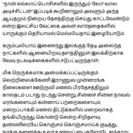
"நான் எல்லாப் பொசிசனில் இருந்தும் 'லோ' வால
அடிச்சிட்டன்" இப்படிக் கூறினாலும் அவளும் அந்த
ஆயுதமும் நிறைய தேசத்திற்கு செய்து காட்டவேண்டும்
என்ற இலட்சிய வேட்கை அவள் வார்ததைகளில்
யாருக்கும் தெரியாமல் மெல்லியதாய் இழையோடும்.
கரும்புலியாய் இணைந்து இலக்குத் தேடி அலைந்த
நாட்களில் ஆனையிறவு தளத்தினுள் இலக்கிற்காக
வேவு நடவடிக்கைகளில் ஈடுபட்டிருந்தாள்.
மிக நெருக்கமாக அமைக்கப்பட்டிருக்கும்
வெற்றிலைக்கேணி இராணுவ முன்னரங்க
நிலைகளை ஊடுருவி மணல் பிரதேசத்திலும்
கால்தடம் படாது நடந்து சென்று, சின்னச் சின்ன நாவல்
மரங்களையும் கன்னாப் பற்றைகளையும்
மறைப்பாக்கி மணல் திட்டுக்களில் மறைவாகத்
தங்கியிருந்து, கொண்டு சென்ற சிறிதளவு
தண்ணீரையே கொஞ்சம் கொஞ்சமாய்க் குடித்து,
நாக்கு நனைத்து உலர் உணவுப் பைகளோடே ஐந்தாறு