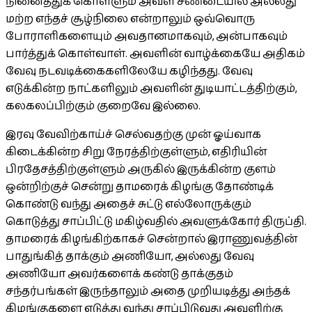
நினைத்துக் கொள்ளும் அவள் சண்டையில் அல்லது
மற்ற எந்தச் சூழ்நிலை என்றாலும் ஒவ்வொரு
போராளிகளையும் அவதானமாகவும், அன்பாகவும்
பார்த்துக் கொள்வாள். அவளின் வாழ்க்கையே அதிகம்
வேவு நடவடிக்கைகளிலேயே கழிந்தது. வேவு
எடுக்கின்ற நாட்களிலும் அவளின் துடியாட்டத்திற்கும்,
கலகலப்பிற்கும் குறைவே இல்லை.
இரவு வேவிற்காய்ச் செல்வதற்கு முன் ஓய்வாக
கிடைக்கின்ற சிறு நேரத்திற்குள்ளும், எதிரியின்
பிரதேசத்திற்குள்ளும் அருகில் இருக்கின்ற குளம்
ஒன்றிற்குச் சென்று தாமரைக் கிழங்கு தோண்டிக்
கொண்டு வந்து அதைச் சுட்டு எல்லோருக்கும்
கொடுத்து சாப்பிட்டு மகிழ்வதில் அவளுக்கோர் திருப்தி.
தாமரைக் கிழங்கிற்காகச் சென்றால் இராணுவத்தின்
பாதுங்கித் தாக்கும் அணியோ, அல்லது வேவு
அணியோ அவர்களைக் கண்டு தாக்குதம்
சந்தர்பங்கள் இருந்தாலும் அதை முறியடித்து அந்தக்
கிழங்குகளை எடுத்து வந்து சாப்பிடுவது அவளிற்கு