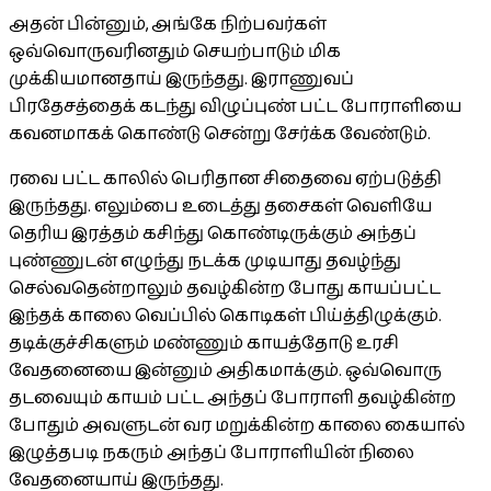
அதன் பின்னும், அங்கே நிற்பவர்கள்
ஒவ்வொருவரினதும் செயற்பாடும் மிக
முக்கியமானதாய் இருந்தது. இராணுவப்
பிரதேசத்தைக் கடந்து விழுப்புண் பட்ட போராளியை
கவனமாகக் கொண்டு சென்று சேர்க்க வேண்டும்.
ரவை பட்ட காலில் பெரிதான சிதைவை ஏற்படுத்தி
இருந்தது. எலும்பை உடைத்து தசைகள் வெளியே
தெரிய இரத்தம் கசிந்து கொண்டிருக்கும் அந்தப்
புண்ணுடன் எழுந்து நடக்க முடியாது தவழ்ந்து
செல்வதென்றாலும் தவழ்கின்ற போது காயப்பட்ட
இந்தக் காலை வெப்பில் கொடிகள் பிய்த்திழுக்கும்.
தடிக்குச்சிகளும் மண்ணும் காயத்தோடு உரசி
வேதனையை இன்னும் அதிகமாக்கும். ஒவ்வொரு
தடவையும் காயம் பட்ட அந்தப் போராளி தவழ்கின்ற
போதும் அவளுடன் வர மறுக்கின்ற காலை கையால்
இழுத்தபடி நகரும் அந்தப் போராளியின் நிலை
வேதனையாய் இருந்தது.