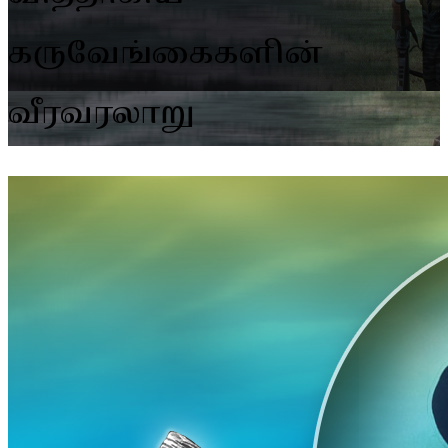
கருவேங்கைகளின்
வீரவரலாறு