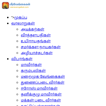
">
முகப்பு
வரலாறுகள்
அடிக்கற்கள்
வீரத்தளபதிகள்
உயிராயுதங்கள்
சமர்க்கள நாயகர்கள்
அழியாச்சுடர்கள்
விபரங்கள்
மாவீரர்கள்
கரும்புலிகள்
மறைமுக வேங்கைகள்
துணைப்படை வீரர்கள்
ஈரோஸ் மாவீரர்கள்
தனிக்குழு மாவீரர்கள்
மக்கள் படை வீரர்கள்