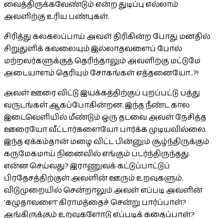
வைத்திருக்கவேண்டும் என்ற துடிப்பு எல்லாம்
அவளிற்கு உரிய பண்புகள்.
சிரித்து கலகலப்பாய் அவள் திரிகின்ற போது மனதில்
சிறுதுளிக் கவலையும் இல்லாதவளைப் போல்
மற்றவர்களுக்குத் தெரிந்தாலும் அவளிற்கு மட்டுமே
அடையாளம் தெரியும் சோகங்கள் எத்தனையோ..?!
அவள் ஊரை விட்டு இயக்கத்திற்குப் புறப்பட்டு பத்து
வருடங்கள் ஆகப்போகின்றன. இந்த நீண்ட கால
இடைவெளியில் மீண்டும் ஒரு தடவை அவள் நேசித்த
ஊரையோ வீட்டார்களையோ பார்க்க முடியவில்லை.
இந்த ஏக்கம்தான் மழை விட்ட பின்னும் சூழ்ந்திருக்கும்
கருமேகமாய் நினைவில் எங்கும் படர்ந்திருந்தது.
என்ன செய்வது? இராணுவக் கட்டுப்பாட்டுப்
பிரதேசத்திற்குள் அவளின் ஊரும் உறவுகளும்.
விடுமுறையில் சென்றாலும் அவள் எப்படி அவளின்
'கழுதாவளை' கிராமத்தைச் சென்று பார்ப்பாள்?
அங்கிருக்கும் உறவுகளோடு எப்படிக் கதைப்பாள்?