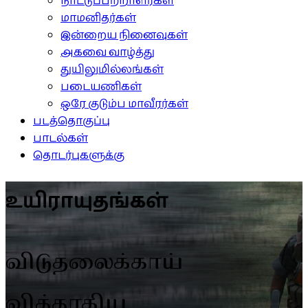
நாட்டுப்பற்றாளர்கள்
மாமனிதர்கள்
இன்றைய நினைவுகள்
அகவை வாழ்த்து
துயிலுமில்லங்கள்
படையணிகள்
ஒரே குடும்ப மாவீரர்கள்
படத்தொகுப்பு
பாடல்கள்
தொடர்புகளுக்கு
உயிராயுதங்கள்
விடுதலைக்காய்
வித்தாகிய