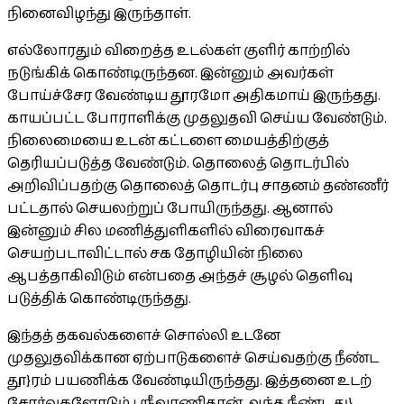
நினைவிழந்து இருந்தாள்.
எல்லோரதும் விறைத்த உடல்கள் குளிர் காற்றில்
நடுங்கிக் கொண்டிருந்தன. இன்னும் அவர்கள்
போய்ச்சேர வேண்டிய தூரமோ அதிகமாய் இருந்தது.
காயப்பட்ட போராளிக்கு முதலுதவி செய்ய வேண்டும்.
நிலைமையை உடன் கட்டளை மையத்திற்குத்
தெரியப்படுத்த வேண்டும். தொலைத் தொடர்பில்
அறிவிப்பதற்கு தொலைத் தொடர்பு சாதனம் தண்ணீர்
பட்டதால் செயலற்றுப் போயிருந்தது. ஆனால்
இன்னும் சில மணித்துளிகளில் விரைவாகச்
செயற்படாவிட்டால் சக தோழியின் நிலை
ஆபத்தாகிவிடும் என்பதை அந்தச் சூழல் தெளிவு
படுத்திக் கொண்டிருந்தது.
இந்தத் தகவல்களைச் சொல்லி உடனே
முதலுதவிக்கான ஏற்பாடுகளைச் செய்வதற்கு நீண்ட
தூ}ரம் பயணிக்க வேண்டியிருந்தது. இத்தனை உடற்
சோர்வுகளோடும் ஸ்ரீவாணிதான் அந்த நீண்ட து}