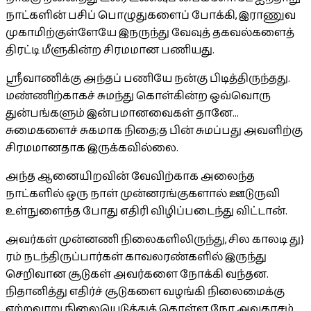
நாட்களின் பசிப் பொழுதுகளைப் போக்கி, இராணுவ
முகாமிற்குள்ளேயே இநருந்து வேவுத் தகவல்களைத்
திரட்டி மீளுகின்ற சிரமமான பணியது.
ஸ்ரீவாணிக்கு அந்தப் பணியே நன்கு பிடித்திருந்தது.
மண்ணிற்காகச் சுமந்து கொள்கின்ற ஒவ்வொரு
துன்பங்களும் இன்பமானவைகள் தானே...
சுமைகளைச் சுகமாக நிதை;த பின் சுமப்பது அவளிற்கு
சிரமமானதாக இருக்கவில்லை.
அந்த ஆனையிறவின் வேவிற்காக அலைந்த
நாட்களில் ஒரு நாள் முன்னரங்குகளால் ஊடுருவி
உள்நுளைந்த போது எதிரி விழிப்படைந்து விட்டான்.
அவர்கள் முன்னணி நிலைகளிலிருந்து, சில காலடி து}
ரம் நடந்திருப்பார்கள் காவலரண்களில் இருந்து
செறிவான சூடுகள் அவர்களை நோக்கி வந்தன.
நிதானித்து எதிர்ச் சூடுகளை வழங்கி நிலைமைக்கு
ஏற்றவாறு நிலையெடுத்துக் கொள்ள நேர அவகாசம்