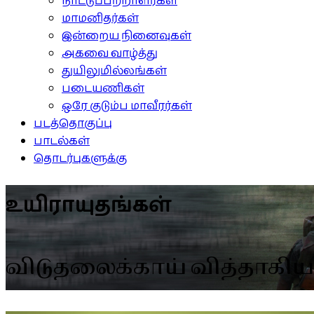
நாட்டுப்பற்றாளர்கள்
மாமனிதர்கள்
இன்றைய நினைவுகள்
அகவை வாழ்த்து
துயிலுமில்லங்கள்
படையணிகள்
ஒரே குடும்ப மாவீரர்கள்
படத்தொகுப்பு
பாடல்கள்
தொடர்புகளுக்கு
உயிராயுதங்கள்
விடுதலைக்காய் வித்தாகி