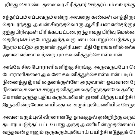
புரிந்து கொண்ட தலைவர் சிரித்தார். “சந்தர்ப்பம் வரேக்
சந்தர்ப்பம் எப்பவரும் என்று அவனது கண்கள் காத்த
தொடர்ந்தது. அவன் சிறந்தவொரு ஆசிரியன் என்தற்கு இங
ஐந்துபிரிவுகள் பிரிக்கப்பட்டன. ஐந்தாவது பிரிவு மெல
தெரிவு செய்தபோது அந்த வகுப்பை பொறுப்பெடுக்க ம
நேரம் மட்டும் அருளன் ஆசிரியன். மீதி நேரங்களில் எல்
அவன் எல்லா வற்றையும் கவனித்துக்கொள்வான்.
அங்கே சில போராளிகளிற்கு சிரங்கு. அருவருப்போ வெ
போராளிகளை அவனே கவனித்துக்கொள்வான். படிப்புச்
நினைத்து இரவில் தனக்குள்ளே அழுவான். ஓய்வான ந
நினைவுகளைச் சற்று தனித்துவைத்திருந்தனவே தவிர ம
கொண்டிருந்த புதிய கரும்புலிகள் அணியிற்கு பயிற்ச
இருக்கின்றவேளையில்தான் கரும்புலியணியில் சேருவ
அவன் கரும்புலி வீரனானதே தாக்குதல் ஒன்றிற்கு 
தயார்ப்படுத்தப்பட்ட போது அந்த அணியின் முதன்மைப
வந்தவன் தானும் ஒருகரும்புலியாய் பயிற்சி எடுத்துக்