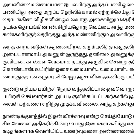
அவனின் மென்மையான இயல்பிற்கு அந்தப்பணி ஒவ்வொர
பணியிது. அதை மறுப்பு தெரிவிக்காமல் ஏற்றுச்செய்து க
தொடங்கின. விழிகளின் ஒவ்வொரு அசைவிலும் தெரிகின்ற
நடக்க தொடங்கினான். சிறியதொரு வெட்டை அந்த மணல்
கண்களிற்குத்தெரிந்தது. அந்த மண்ணிற்கும் அவனிற்கு
அந்த காற்சுவடுகள் ஆனையிறவு கரும்புலித்தாக்குதலிற
அடையாளமாய் அவனுள் இருந்தது. தனிமை அவனுக்கு வ
குவியல்... கால்கள் வேகமாக நடந்து அருகில் சென்று
கொண்டான். உயிரின் ஓசை உமையாள்... உமையாள்... என்ற
வைத்துத்தான் கரும்புலி மேஐர் ஆசாவின் அணிக்கு பயி
குண்டு எறியும் பயிற்சி நேரம் வந்துவிட்டால் ஒவ்வொ
பயிற்சி செய்வார்கள். அப்படி குவிக்கப்பட்ட கற்களில
அவள் கற்களை எறிந்து முடிக்கவில்லை. அந்தகற்கள்த
தாண்டிக்குளத்தில் நிதன் வீரச்சாவு என்ற செய்தியோ
சிலவேளை அதிகரிக்கின்ற போது இமைகள் கசிந்து எச்ச
கடிதங்களாக வெளியிட்ட உணர்வுகளை அண்ணனைக் கா