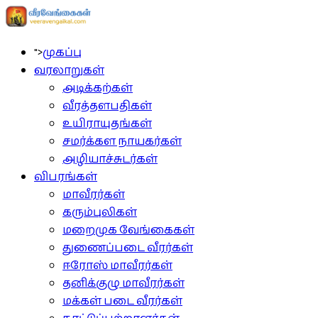
">
முகப்பு
வரலாறுகள்
அடிக்கற்கள்
வீரத்தளபதிகள்
உயிராயுதங்கள்
சமர்க்கள நாயகர்கள்
அழியாச்சுடர்கள்
விபரங்கள்
மாவீரர்கள்
கரும்புலிகள்
மறைமுக வேங்கைகள்
துணைப்படை வீரர்கள்
ஈரோஸ் மாவீரர்கள்
தனிக்குழு மாவீரர்கள்
மக்கள் படை வீரர்கள்