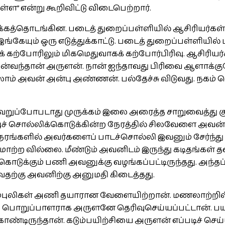
குள்ள” என்று கூறிவிட்டு விடைபெற்றார்.
ிருக்கத்தொடங்கின. படைத் துறைப்பள்ளியில் ஆசிரியர
்கேயும் ஒரு எடுத்துக்காட்டு. படைத் துறைப்பள்ளியில்
்லக் கற்போரிலும் மிகமெதுவாகக் கற்போர்பிரிவு. ஆசிரிய
ுன்வந்தான் அருளன். நான் ஐந்தாவது பிரிவை ஆளாக்கு
லாம் அவன் அன்பு அண்ணன். பல்தேச்சு விடுவது. நகம் வெட
றுப்போபடாது முருக்கம் இலை அரைத்த சாறுவைத்து குளி
 சொல்லிக்கொடுக்கின்ற நேரத்தில் சிலவேளை அவன் க
ேரங்களில் அவர்களைப் பாடச்சொல்லி இவனும் சேர்ந்த
ாற்ற வில்லை. மீண்டும் அவனிடம் இருந்து கடிதங்கள் 
ி கொடுக்கும் பணி அவனுக்கு வழங்கப்பட்டிருந்தது. அ
தற்கு அவனிற்கு அனுமதி கிடைத்தது.
கரும்புலிகள் அணி தயாரான வேளையிற்றான். மணலாற்றி
் பொறுப்பாளராக அருளனே தெரிவுசெய்யப்பட்டான். பயி
 கொண்டிருந்தான். கடும்பயிற்சியை அருளன் எப்படிச் செ