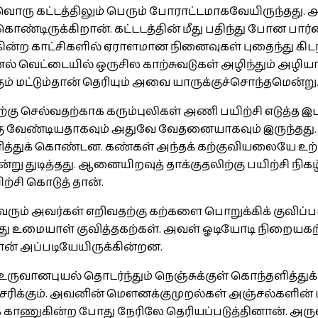
ு கட்டத்திலும் பெரும் போராட்டமாகவேயிருந்தது. 
ொண்டிருக்கிறான். கட்டடத்தின் மீது பதிந்து போன பார்வை
 காட்சிகளில் ஏராளமான நினைவுகள் புதைந்து கிடந்தன. 
 வெட்டையில் ஒருசில காற்சுவடுகள் அழிந்தும் அழியா
ம் மட்டும்தான் தெரியும் அவை யாருக்குச்சொந்தமென்று
்கு செல்வதற்காக கரும்புலிகள் அணி பயிற்சி எடுத்த இட
ேண்டியதாகவும் அதுவே வேதனையாகவும் இருந்தது. கண
 தரித்துக் கொண்டன. கண்கள் அந்தக் கற்குவியலையே உற
ு துடித்தது. ஆனையிறவுத் தாக்குதலிற்கு பயிற்சி நிக
ற்சி கொடுத் தான்.
ருவரும் அவர்கள் எறிவதற்கு கற்களை பொறுக்கிக் குவிப்
் இது உமையாள் குவித்தகற்கள். அவள் ஓடியோடி நிறையகற்
ான் அப்படியேயிருக்கின்றன.
டு உருவானபுயல் தொடர்ந்தும் நெஞ்சுக்குள் கொந்தளித்
ரிக்கும். அவனின் மௌனக்குமுறல்கள் அஞ்சல்களின் மட
ணுகின்ற போது நேரிலே தெரியப்படுத்தினான். அர