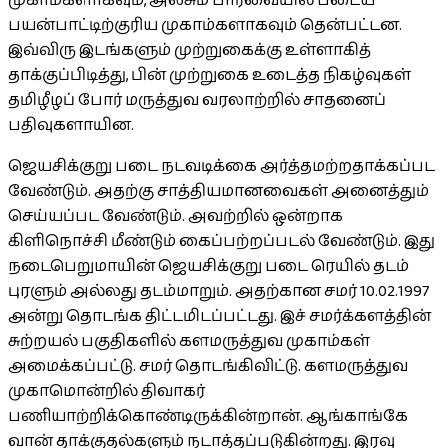
முகாம்களாகவும், அலசும் பார்வையில் படைய
பயன்பாட்டிற்குரிய முகாம்களாகவும் தென்பட்டன.
இவ்விரு இடங்களும் முற்றுகைக்கு உள்ளாகித்
தாக்குப்பிடித்து, பின் முற்றுகை உடைத்த நிகழ்வுகள்
தமிழீழப் போர் மருத்துவ வரலாற்றில் சாதனைப்
பதிவுகளாயின.
ஜெயசிக்குறு படை நடவடிக்கை அர்த்தமற்றதாக்கப்பட
வேண்டும். அதற்கு சாத்தியமானவைகள் அனைத்தும்
செய்யப்பட வேண்டும். அவற்றில் ஒன்றாக
கிளிநொச்சி மீண்டும் கைப்பற்றப்படல் வேண்டும். இது
நடைபெறுமாயின் ஜெயசிக்குறு படை ரெயில் தடம்
புரளும் அல்லது தடம்மாறும். அதற்கான சமர் 10.02.1997
அன்று தொடங்க திட்டமிடப்பட்டது. இச் சமர்க்களத்தின்
சுற்றயல் பகுதிகளில் களமருத்துவ முகாம்கள்
அமைக்கப்பட்டு. சமர் தொடங்கிவிட்டு. களமருத்துவ
முகாமொன்றில் திவாகர்
பணியாற்றிக்கொண்டிருக்கின்றான். ஆங்காங்கே
வான் தாக்குதல்களும் நடாத்தப்படுகின்றது. இரவு