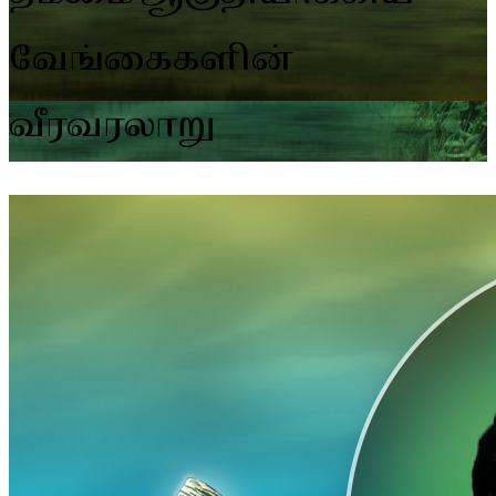
வேங்கைகளின்
வீரவரலாறு