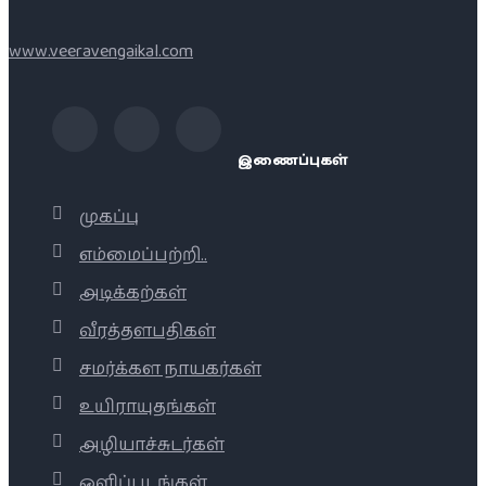
www.veeravengaikal.com
இணைப்புகள்
முகப்பு
எம்மைப்பற்றி..
அடிக்கற்கள்
வீரத்தளபதிகள்
சமர்க்கள நாயகர்கள்
உயிராயுதங்கள்
அழியாச்சுடர்கள்
ஒளிப்படங்கள்