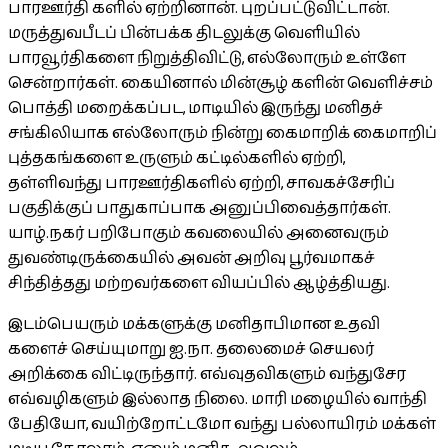
பாரஊர்தி களில் ஏற்றினான். புறப்பட்டுவிட்டான்.
மருத்துவபீடப் பின்பக்க திடலுக்கு வெளியில்
பாரவூர்திகளை நிறுத்திவிட்டு, எல்லோரும் உள்ளே
சென்றார்கள். கையினால் மின்சூழ் களின் வெளிச்சம்
பொத்தி மறைக்கப்பட, மாடியில் இருந்து மனிதச்
சங்கிலியாக எல்லோரும் நின்று கைமாறிக் கைமாறிப்
புத்தகங்களை உருளும் கட்டில்களில் ஏற்றி,
தள்ளிவந்து பாரஊர்திகளில் ஏற்றி, சாவகச்சேரிப்
பகுதிக்குப் பாதுகாப்பாக அனுப்பிவைத்தார்கள்.
யாழ்.நகர் பறிபோகும் கவலையில் அனைவரும்
துவண்டிருக்கையில் அவன் அறிவு பூர்வமாகச்
சிந்தித்தது மற்றவர்களை வியப்பில் ஆழ்த்தியது.
இடம்பெயரும் மக்களுக்கு மனிதாபிமான உதவி
களைச் செய்யுமாறு ஐ.நா. தலைமைச் செயலர்
அறிக்கை விட்டிருந்தார். எவ்வுதவிகளும் வந்துசேர
எவ்வழிகளும் இல்லாத நிலை. மாரி மழையில் வாந்தி
பேதியோ, வயிற்றோட்டமோ வந்து பல்லாயிரம் மக்கள்