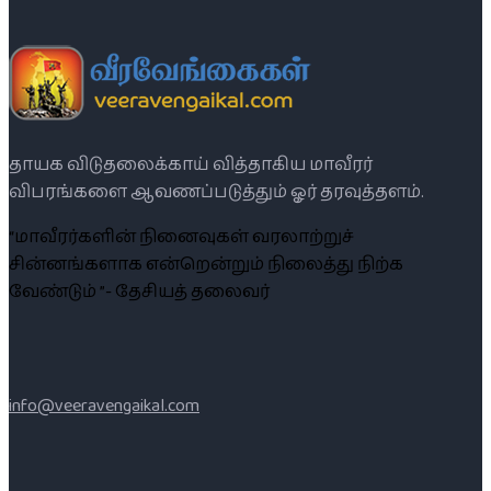
தாயக விடுதலைக்காய் வித்தாகிய மாவீரர்
விபரங்களை ஆவணப்படுத்தும் ஓர் தரவுத்தளம்.
“மாவீரர்களின் நினைவுகள் வரலாற்றுச்
சின்னங்களாக என்றென்றும் நிலைத்து நிற்க
வேண்டும் ”- தேசியத் தலைவர்
info@veeravengaikal.com