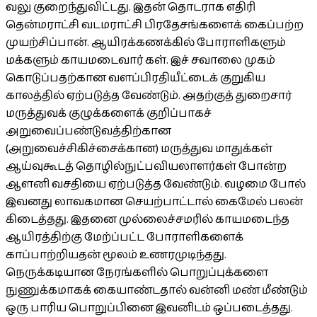
வலு குறைந்துவிட்டது. இதன் தொடராக எதிரி
தென்மராட்சி வடமராட்சி பிரதேசங்களைக் கைப்பற்ற
முயற்சிப்பான். ஆயிரக்கணக்கில் போராளிகளும்
மக்களும் காயமடைவார் கள். இச் சவாலை முகம்
கொடுப்பதற்கான வளப்பிரதியீட்டைக் குறுகிய
காலத்தில் ஏற்படுத்த வேண்டும். அதற்குத் துறைசார்
மருத்துவக் குழுக்களைக் குறிப்பாகச்
அறுவைப்பண்டுவத்திற்கான
(அறுவைச்சிகிச்சைக்கான) மருத்துவ மாதுக்கள்
ஆய்வுகூடத் தொழில்நுட்பவியலாளர்கள் போன்ற
ஆளனி வசதியை ஏற்படுத்த வேண்டும். வழமை போல்
இவனது லாவகமான செயற்பாட்டால் கைமேல் பலன்
கிடைத்தது. இதனை முல்லைச்சமரில் காயமடைந்த
ஆயிரத்திற்கு மேற்ப்பட்ட போராளிகளைக்
காப்பாற்றியதன் மூலம் உணரமுடிந்தது.
நெருக்கடியான நேரங்களில் பொறுப்புக்களை
நுணுக்கமாகக் கையாண்டதால் வன்னி மண் மீண்டும்
ஒரு பாரிய பொறுப்பினை இவனிடம் ஒப்படைத்தது.