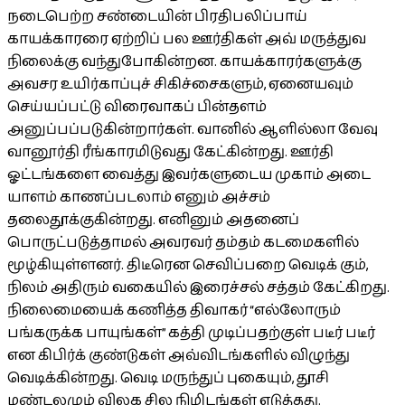
நடைபெற்ற சண்டையின் பிரதிபலிப்பாய்
காயக்காரரை ஏற்றிப் பல ஊர்திகள் அவ் மருத்துவ
நிலைக்கு வந்துபோகின்றன. காயக்காரர்களுக்கு
அவசர உயிர்காப்புச் சிகிச்சைகளும், ஏனையவும்
செய்யப்பட்டு விரைவாகப் பின்தளம்
அனுப்பப்படுகின்றார்கள். வானில் ஆளில்லா வேவு
வானூர்தி ரீங்காரமிடுவது கேட்கின்றது. ஊர்தி
ஓட்டங்களை வைத்து இவர்களுடைய முகாம் அடை
யாளம் காணப்படலாம் எனும் அச்சம்
தலைதூக்குகின்றது. எனினும் அதனைப்
பொருட்படுத்தாமல் அவரவர் தம்தம் கடமைகளில்
மூழ்கியுள்ளனர். திடீரென செவிப்பறை வெடிக் கும்,
நிலம் அதிரும் வகையில் இரைச்சல் சத்தம் கேட்கிறது.
நிலைமையைக் கணித்த திவாகர் “எல்லோரும்
பங்கருக்க பாயுங்கள்” கத்தி முடிப்பதற்குள் படீர் படீர்
என கிபிர்க் குண்டுகள் அவ்விடங்களில் விழுந்து
வெடிக்கின்றது. வெடி மருந்துப் புகையும், தூசி
மண்டலமும் விலக சில நிமிடங்கள் எடுத்தது.