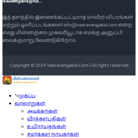
வேண்டுகிறோம்...
இத் தளத்தில் இணைக்கப்பட்டிராத மாவீரர் விபரங்கள்
மற்றும் ஒளிப்படங்களை info@veeravengaikal.com என்ற
எமது மின்னஞ்சல் முகவரியூடாக எமக்கு அனுப்பி
வைக்குமாறு வேண்டுகிறோம்.
Copyright © 2024 Veeravengaikal.Com | All rights reserved
">
முகப்பு
வரலாறுகள்
அடிக்கற்கள்
வீரத்தளபதிகள்
உயிராயுதங்கள்
சமர்க்கள நாயகர்கள்