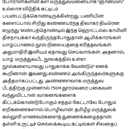
போராளிகளின் கள மருத்துவமனையாக “ஞானம்ஸ்”
உல்லாச விடுதிக் கட்டிடம்
பயன்பட்டுக்கொண்டிருக்கின்றது. பணியின்
களைப்பால் சிறிது கண்ணயர்ந்த திவாகர் திடீரென
எழுந்து “எண்பத்தொண்டில் இந்த ஹொட்டல்ல காமினி
திசநாயக்கா வந்திருந்தபோதுதான் ஆமிக்காரங்கள்
யாழ்ப்பாணம் நூல் நிலையத்தை எரித்தவங்கள்.
அதுமாதிரி இனியும் ஏதாவது செய்வாங்கள். அதனால்,
யாழ். மருத்துவபீட நூலகத்தில் உள்ள
நூல்களையாவது பாதுகாக்க வேண்டும்” எனக்
கூறினான். இவனது எண்ணம் அங்கிருந்தவர்களுக்கு
அதீதமாகப்பட்டது. அண்ணளவாக மருத்துவ
பீடத்திற்கு முன்னால் 750M தூரம்வரை பகைவன்
வந்துவிட்டான். வாகனங்களைக்
கிட்டக்கொண்டுபோகும் சத்தம் கேட்டாலே போதும்
எறிகணைகளால் பொழிவான். தமிழீழ மருத்துவக்
கல்லூரி மாணவர்களைத் துணைக்கழைத்தான்.
தள்ளி உருட்டிச் செல்லக்கூடிய கட்டில்கள் சிலதைப்