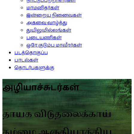
நாட்டுப்பற்றாளர்கள்
மாமனிதர்கள்
இன்றைய நினைவுகள்
அகவை வாழ்த்து
துயிலுமில்லங்கள்
படையணிகள்
ஒரே குடும்ப மாவீரர்கள்
படத்தொகுப்பு
பாடல்கள்
தொடர்புகளுக்கு
அழியாச்சுடர்கள்
தாயக விடுதலைக்காய்
தம்மை ஆகுதியாக்கிய