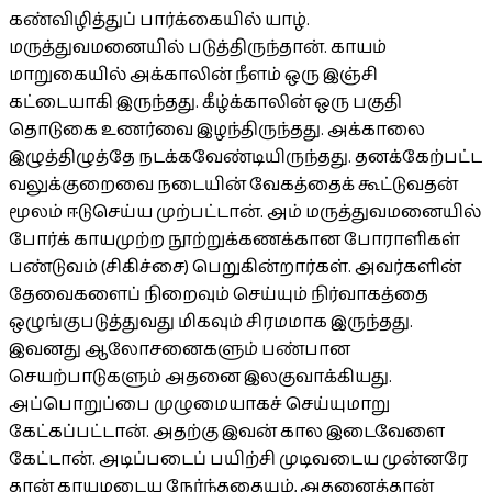
கண்விழித்துப் பார்க்கையில் யாழ்.
மருத்துவமனையில் படுத்திருந்தான். காயம்
மாறுகையில் அக்காலின் நீளம் ஒரு இஞ்சி
கட்டையாகி இருந்தது. கீழ்க்காலின் ஒரு பகுதி
தொடுகை உணர்வை இழந்திருந்தது. அக்காலை
இழுத்திழுத்தே நடக்கவேண்டியிருந்தது. தனக்கேற்பட்ட
வலுக்குறைவை நடையின் வேகத்தைக் கூட்டுவதன்
மூலம் ஈடுசெய்ய முற்பட்டான். அம் மருத்துவமனையில்
போர்க் காயமுற்ற நூற்றுக்கணக்கான போராளிகள்
பண்டுவம் (சிகிச்சை) பெறுகின்றார்கள். அவர்களின்
தேவைகளைப் நிறைவும் செய்யும் நிர்வாகத்தை
ஒழுங்குபடுத்துவது மிகவும் சிரமமாக இருந்தது.
இவனது ஆலோசனைகளும் பண்பான
செயற்பாடுகளும் அதனை இலகுவாக்கியது.
அப்பொறுப்பை முழுமையாகச் செய்யுமாறு
கேட்கப்பட்டான். அதற்கு இவன் கால இடைவேளை
கேட்டான். அடிப்படைப் பயிற்சி முடிவடைய முன்னரே
தான் காயமடைய நேர்ந்ததையும், அதனைத்தான்