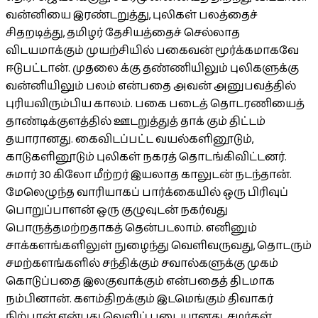
வன்னியை இரண்டறுத்து, புலிகள் பலத்தைச்
சிதறடித்து, தமிழர் தேசியத்தைச் செல்லாத
விடயமாக்கும் முயற்சியில் பகைவன் மூர்க்கமாகவே
ஈடுபட்டான். முதலை க்கு தண்ணியிலும் புலிகளுக்கு
வன்னியிலும் பலம் என்பதை அவன் அனுபவத்தில்
புரியவிரும்பிய காலம். பகை படைத் தொடரணியைத்
தாண்டிக்குளத்தில் ஊடறுத்துத் தாக் கும் திட்டம்
தயாரானது. கைவிடப்பட்ட வயல்களினூடும்,
காடுகளினூடும் புலிகள் நகரத் தொடங்கிவிட்டனர்.
சுமார் 30 கிலோ மீற்றர் இயலாத காலுடன் நடந்தான்.
மேலெழுந்த வாரியாகப் பார்க்கையில் ஒரு பிரிவுப்
பொறுப்பாளன் ஒரு குழுவுடன் நகர்வது
பொருத்தமற்றதாகத் தென்படலாம். எனினும்
சாக்களங்களிலுள் நுழைந்து வெளிவருவது, தொடரும்
சமற்களங்களில் சந்திக்கும் சவால்களுக்கு முகம்
கொடுப்பதை இலகுவாக்கும் என்பதைத் திடமாக
நம்பினான். களம்திறக்கும் இடமெங்கும் திவாகர்
நிற்பான் என்பது வெளிப் படையானது. சமர்கள்