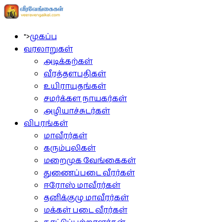
">
முகப்பு
வரலாறுகள்
அடிக்கற்கள்
வீரத்தளபதிகள்
உயிராயுதங்கள்
சமர்க்கள நாயகர்கள்
அழியாச்சுடர்கள்
விபரங்கள்
மாவீரர்கள்
கரும்புலிகள்
மறைமுக வேங்கைகள்
துணைப்படை வீரர்கள்
ஈரோஸ் மாவீரர்கள்
தனிக்குழு மாவீரர்கள்
மக்கள் படை வீரர்கள்