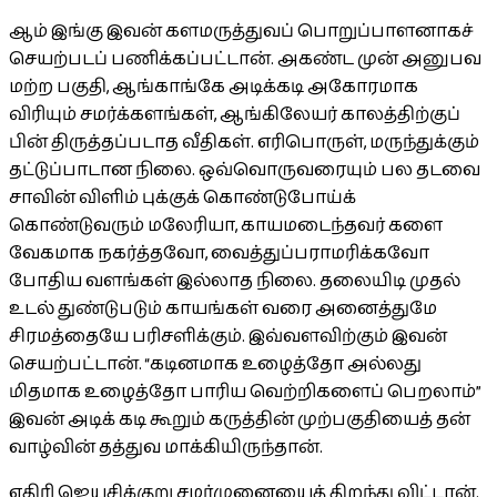
ஆம் இங்கு இவன் களமருத்துவப் பொறுப்பாளனாகச்
செயற்படப் பணிக்கப்பட்டான். அகண்ட முன் அனுபவ
மற்ற பகுதி, ஆங்காங்கே அடிக்கடி அகோரமாக
விரியும் சமர்க்களங்கள், ஆங்கிலேயர் காலத்திற்குப்
பின் திருத்தப்படாத வீதிகள். எரிபொருள், மருந்துக்கும்
தட்டுப்பாடான நிலை. ஒவ்வொருவரையும் பல தடவை
சாவின் விளிம் புக்குக் கொண்டுபோய்க்
கொண்டுவரும் மலேரியா, காயமடைந்தவர் களை
வேகமாக நகர்த்தவோ, வைத்துப்பராமரிக்கவோ
போதிய வளங்கள் இல்லாத நிலை. தலையிடி முதல்
உடல் துண்டுபடும் காயங்கள் வரை அனைத்துமே
சிரமத்தையே பரிசளிக்கும். இவ்வளவிற்கும் இவன்
செயற்பட்டான். “கடினமாக உழைத்தோ அல்லது
மிதமாக உழைத்தோ பாரிய வெற்றிகளைப் பெறலாம்”
இவன் அடிக் கடி கூறும் கருத்தின் முற்பகுதியைத் தன்
வாழ்வின் தத்துவ மாக்கியிருந்தான்.
எதிரி ஜெயசிக்குறு சமர்முனையைத் திறந்து விட்டான்.