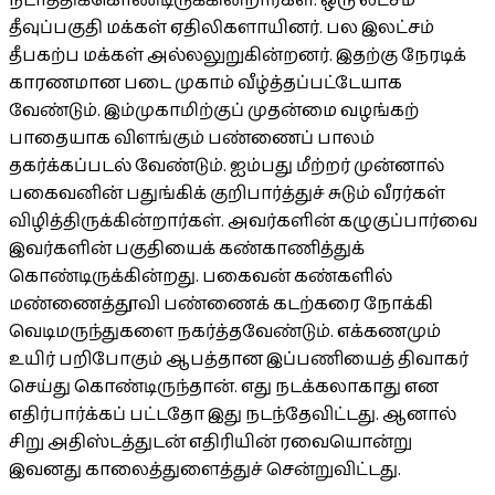
நடாத்திக்கொண்டிருக்கின்றார்கள். ஒரு லட்சம்
தீவுப்பகுதி மக்கள் ஏதிலிகளாயினர். பல இலட்சம்
தீபகற்ப மக்கள் அல்லலுறுகின்றனர். இதற்கு நேரடிக்
காரணமான படை முகாம் வீழ்த்தப்பட்டேயாக
வேண்டும். இம்முகாமிற்குப் முதன்மை வழங்கற்
பாதையாக விளங்கும் பண்ணைப் பாலம்
தகர்க்கப்படல் வேண்டும். ஐம்பது மீற்றர் முன்னால்
பகைவனின் பதுங்கிக் குறிபார்த்துச் சுடும் வீரர்கள்
விழித்திருக்கின்றார்கள். அவர்களின் கழுகுப்பார்வை
இவர்களின் பகுதியைக் கண்காணித்துக்
கொண்டிருக்கின்றது. பகைவன் கண்களில்
மண்ணைத்தூவி பண்ணைக் கடற்கரை நோக்கி
வெடிமருந்துகளை நகர்த்தவேண்டும். எக்கணமும்
உயிர் பறிபோகும் ஆபத்தான இப்பணியைத் திவாகர்
செய்து கொண்டிருந்தான். எது நடக்கலாகாது என
எதிர்பார்க்கப் பட்டதோ இது நடந்தேவிட்டது. ஆனால்
சிறு அதிஸ்டத்துடன் எதிரியின் ரவையொன்று
இவனது காலைத்துளைத்துச் சென்றுவிட்டது.