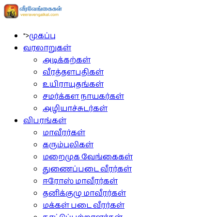
">
முகப்பு
வரலாறுகள்
அடிக்கற்கள்
வீரத்தளபதிகள்
உயிராயுதங்கள்
சமர்க்கள நாயகர்கள்
அழியாச்சுடர்கள்
விபரங்கள்
மாவீரர்கள்
கரும்புலிகள்
மறைமுக வேங்கைகள்
துணைப்படை வீரர்கள்
ஈரோஸ் மாவீரர்கள்
தனிக்குழு மாவீரர்கள்
மக்கள் படை வீரர்கள்