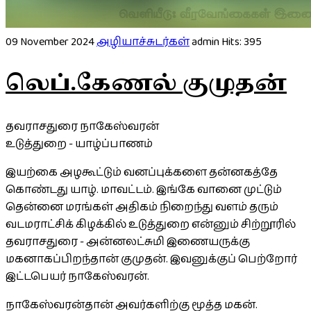
09 November 2024
அழியாச்சுடர்கள்
admin
Hits: 395
லெப்.கேணல் குமுதன்
தவராசதுரை நாகேஸ்வரன்
உடுத்துறை - யாழ்ப்பாணம்
இயற்கை அழகூட்டும் வனப்புக்களை தன்னகத்தே
கொண்டது யாழ். மாவட்டம். இங்கே வானை முட்டும்
தென்னை மரங்கள் அதிகம் நிறைந்து வளம் தரும்
வடமராட்சிக் கிழக்கில் உடுத்துறை என்னும் சிற்றூரில்
தவராசதுரை - அன்னலட்சுமி இணையருக்கு
மகனாகப்பிறந்தான் குமுதன். இவனுக்குப் பெற்றோர்
இட்டபெயர் நாகேஸ்வரன்.
நாகேஸ்வரன்தான் அவர்களிற்கு மூத்த மகன்.