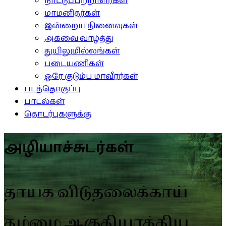
நாட்டுப்பற்றாளர்கள்
மாமனிதர்கள்
இன்றைய நினைவுகள்
அகவை வாழ்த்து
துயிலுமில்லங்கள்
படையணிகள்
ஒரே குடும்ப மாவீரர்கள்
படத்தொகுப்பு
பாடல்கள்
தொடர்புகளுக்கு
அழியாச்சுடர்கள்
தாயக விடுதலைக்காய்
தம்மை ஆகுதியாக்கிய