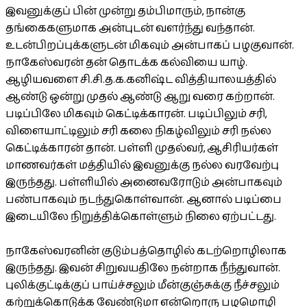
இவனுக்குப் பின் முன்று தம்பிமாரும், நான்கு
தங்கைகளுமாக அன்புடன் வளர்ந்து வந்தான்.
உடன்பிறப்புக்களுடன் மிகவும் அன்பாகப் பழகுவான்.
நாகேஸ்வரன் தன் தொடக்க கல்வியை யாழ்.
ஆழியவளை சி.சி.த.க.கனிஷ்ட வித்தியாலயத்தில்
ஆண்டு ஒன்று முதல் ஆண்டு ஆறு வரை கற்றான்.
படிப்பிலே மிகவும் கெட்டிக்காரன். படிப்பிலும் சரி,
விளையாட்டிலும் சரி கலை நிகழ்விலும் சரி நல்ல
கெட்டிக்காரன் தான். பள்ளி முதல்வர், ஆசிரியர்கள்
மாணவர்கள் மத்தியில் இவனுக்கு நல்ல வரவேற்பு
இருந்தது. பள்ளியில் அனைவரோடும் அன்பாகவும்
பண்பாகவும் நடந்துகொள்வான். ஆனால் படிப்பை
இடையிலே நிறுத்திக்கொள்ளும் நிலை ஏற்பட்டது.
நாகேஸ்வரனின் குடும்பத்தொழில் கடற்றொழிலாக
இருந்தது. இவன் சிறுவயதிலே நன்றாக நீந்துவான்.
புலிக்குட்டிக்குப் பாய்ச்சலும் மீன்குஞ்சுக்கு நீச்சலும்
கற்றுக்கொடுக்க வேண்டுமா என்றொரு பழமொழி