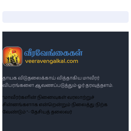
தாயக விடுதலைக்காய் வித்தாகிய மாவீரர்
விபரங்களை ஆவணப்படுத்தும் ஓர் தரவுத்தளம்.
“மாவீரர்களின் நினைவுகள் வரலாற்றுச்
சின்னங்களாக என்றென்றும் நிலைத்து நிற்க
வேண்டும் ”- தேசியத் தலைவர்