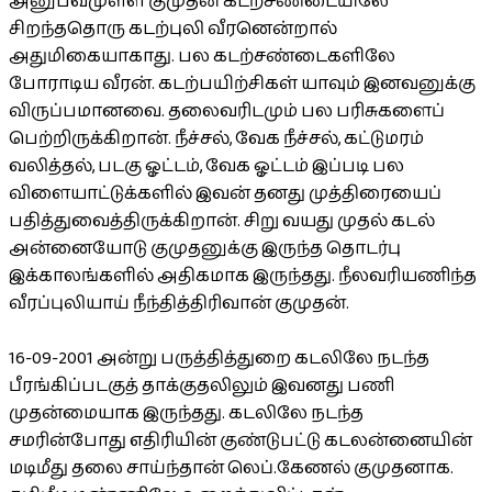
அனுபவமுள்ள குமுதன் கடற்சண்டையிலே
சிறந்ததொரு கடற்புலி வீரனென்றால்
அதுமிகையாகாது. பல கடற்சண்டைகளிலே
போராடிய வீரன். கடற்பயிற்சிகள் யாவும் இனவனுக்கு
விருப்பமானவை. தலைவரிடமும் பல பரிசுகளைப்
பெற்றிருக்கிறான். நீச்சல், வேக நீச்சல், கட்டுமரம்
வலித்தல், படகு ஓட்டம், வேக ஓட்டம் இப்படி பல
விளையாட்டுக்களில் இவன் தனது முத்திரையைப்
பதித்துவைத்திருக்கிறான். சிறு வயது முதல் கடல்
அன்னையோடு குமுதனுக்கு இருந்த தொடர்பு
இக்காலங்களில் அதிகமாக இருந்தது. நீலவரியணிந்த
வீரப்புலியாய் நீந்தித்திரிவான் குமுதன்.
16-09-2001 அன்று பருத்தித்துறை கடலிலே நடந்த
பீரங்கிப்படகுத் தாக்குதலிலும் இவனது பணி
முதன்மையாக இருந்தது. கடலிலே நடந்த
சமரின்போது எதிரியின் குண்டுபட்டு கடலன்னையின்
மடிமீது தலை சாய்ந்தான் லெப்.கேணல் குமுதனாக.