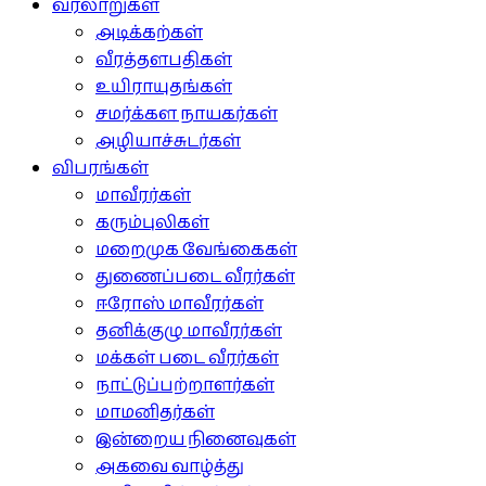
வரலாறுகள்
அடிக்கற்கள்
வீரத்தளபதிகள்
உயிராயுதங்கள்
சமர்க்கள நாயகர்கள்
அழியாச்சுடர்கள்
விபரங்கள்
மாவீரர்கள்
கரும்புலிகள்
மறைமுக வேங்கைகள்
துணைப்படை வீரர்கள்
ஈரோஸ் மாவீரர்கள்
தனிக்குழு மாவீரர்கள்
மக்கள் படை வீரர்கள்
நாட்டுப்பற்றாளர்கள்
மாமனிதர்கள்
இன்றைய நினைவுகள்
அகவை வாழ்த்து