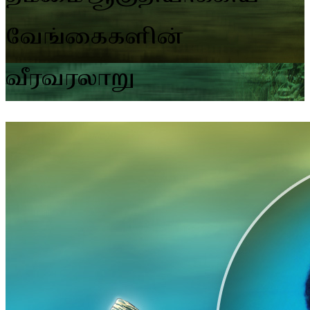
வேங்கைகளின்
வீரவரலாறு