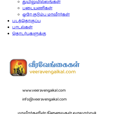
துயிலுமில்லங்கள்
படையணிகள்
ஒரே குடும்ப மாவீரர்கள்
படத்தொகுப்பு
பாடல்கள்
தொடர்புகளுக்கு
www.veeravengaikal.com
info@veeravengaikal.com
மாவீரர்களின் நினைவுகள் வரலாற்றுச்