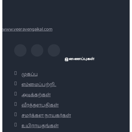
www.veeravengaikal.com
இணைப்புகள்
முகப்பு
எம்மைப்பற்றி..
அடிக்கற்கள்
வீரத்தளபதிகள்
சமர்க்கள நாயகர்கள்
உயிராயுதங்கள்