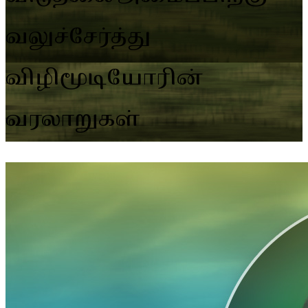
வலுச்சேர்த்து
விழிமூடியோரின்
வரலாறுகள்