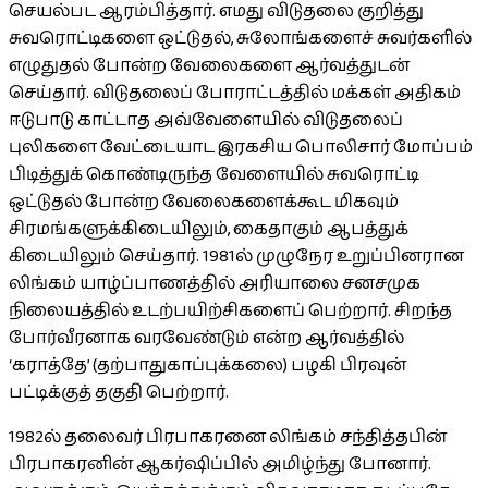
செயல்பட ஆரம்பித்தார். எமது விடுதலை குறித்து
சுவரொட்டிகளை ஒட்டுதல், சுலோங்களைச் சுவர்களில்
எழுதுதல் போன்ற வேலைகளை ஆர்வத்துடன்
செய்தார். விடுதலைப் போராட்டத்தில் மக்கள் அதிகம்
ஈடுபாடு காட்டாத அவ்வேளையில் விடுதலைப்
புலிகளை வேட்டையாட இரகசிய பொலிசார் மோப்பம்
பிடித்துக் கொண்டிருந்த வேளையில் சுவரொட்டி
ஒட்டுதல் போன்ற வேலைகளைக்கூட மிகவும்
சிரமங்களுக்கிடையிலும், கைதாகும் ஆபத்துக்
கிடையிலும் செய்தார். 1981ல் முழுநேர உறுப்பினரான
லிங்கம் யாழ்ப்பாணத்தில் அரியாலை சனசமுக
நிலையத்தில் உடற்பயிற்சிகளைப் பெற்றார். சிறந்த
போர்வீரனாக வரவேண்டும் என்ற ஆர்வத்தில்
‘கராத்தே’ (தற்பாதுகாப்புக்கலை) பழகி பிரவுன்
பட்டிக்குத் தகுதி பெற்றார்.
1982ல் தலைவர் பிரபாகரனை லிங்கம் சந்தித்தபின்
பிரபாகரனின் ஆகர்ஷிப்பில் அமிழ்ந்து போனார்.