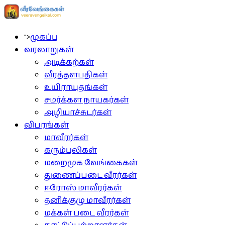
">
முகப்பு
வரலாறுகள்
அடிக்கற்கள்
வீரத்தளபதிகள்
உயிராயுதங்கள்
சமர்க்கள நாயகர்கள்
அழியாச்சுடர்கள்
விபரங்கள்
மாவீரர்கள்
கரும்புலிகள்
மறைமுக வேங்கைகள்
துணைப்படை வீரர்கள்
ஈரோஸ் மாவீரர்கள்
தனிக்குழு மாவீரர்கள்
மக்கள் படை வீரர்கள்