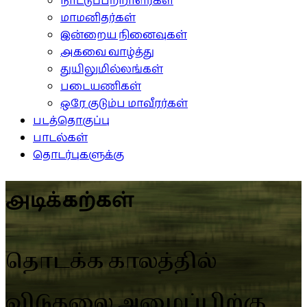
நாட்டுப்பற்றாளர்கள்
மாமனிதர்கள்
இன்றைய நினைவுகள்
அகவை வாழ்த்து
துயிலுமில்லங்கள்
படையணிகள்
ஒரே குடும்ப மாவீரர்கள்
படத்தொகுப்பு
பாடல்கள்
தொடர்புகளுக்கு
அடிக்கற்கள்
தொடக்க காலத்தில்
விடுதலை அமைப்பிற்கு