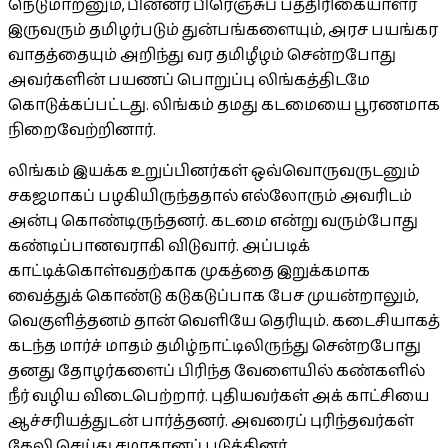
நெடுமாறனும், பின்னர் பிரெஞ்சுப் பத்திரிகையாளர்
இருவரும் தமிழர்படும் துன்பங்களையும், அரச பயங்கர
வாதத்தையும் அறிந்து வர தமிழீழம் சென்றபோது
அவர்களின் பயணப் பொறுப்பு லிங்கத்திடமே
கொடுக்கப்பட்டது. லிங்கம் தமது கடமையை பூரணமாக
நிறைவேற்றினார்.
லிங்கம் இயக்க உறுப்பினர்கள் ஒவ்வொருவருடனும்
சகஜமாகப் பழகியிருந்ததால் எல்லோரும் அவரிடம்
அன்பு கொண்டிருந்தனர். கடமை என்று வரும்போது
கண்டிப்பானவராகி விடுவார். அப்படிக்
காட்டிக்கொள்வதற்காக முகத்தை இறுக்கமாக
வைத்துக் கொண்டு கடுகடுப்பாக பேச முயன்றாலும்,
வெகுளித்தனம் தான் வெளியே தெரியும். கடைசியாகத்
கடந்த மார்ச் மாதம் தமிழ்நாட்டிலிருந்து சென்றபோது
தனது தோழர்களைப் பிரிந்த வேளையில் கண்களில்
நீர் வழிய விடைபெற்றார். புதியவர்கள் அக் காட்சியை
ஆச்சரியத்துடன் பார்த்தனர். அவரைப் புரிந்தவர்கள்
கேலி செய்து சமாதானப் படுத்தினர்.