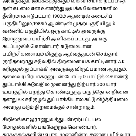
அவருக்கும், இயக்கத்துக்கும் விசுவாசமாக நடப்பதே
தன் கடமை என உணர்ந்து இயக்க வேளைகளில்
தீவிரமாக ஈடுபட்டார். 1982ம் ஆண்டில் கடைசிப்
பகுதியிலும், 1983ம் ஆண்டின் முதற்பகுதியிலும்
வன்னிப் பகுதியில், ஒரு காட்டில் அவருக்கு
இராணுவப் பயிற்சி அளிக்கப்பட்டது. அங்கு
சுடப்பழகிக் கொண்டார். கடுமையான
பயிற்சிகளையும் மிகுந்த ஆர்வத்துடன் செய்தார்.
குறிதவறாது சுடுவதில் திறமையைக் காட்டினார். A.K
சுரிகுழல் துப்பாக்கி அவருக்கு விருப்பமான ஆயுதம்.
தலைவர் பிரபாகரனுடன் போட்டி போட்டுக் கொண்டு
துப்பாக்கி சுடுவதில் முனைந்து நிற்பார். 300 யார்
உயரத்தில் பறந்து கொண்டிருந்த பருந்தொன்றினை
தனது A.K சுரிகுழல் துப்பாக்கியால் சுட்டு வீழ்த்தியமை
அவரது கடும் திறமைக்குச் சான்றாகும்.
சிறிலங்கா இராணுவத்துடன் ஏற்பட்ட பல
மோதல்களில் பங்கேற்றுக் கொண்டார்.
தாக்குதல்களின் போது முன்னின்று சண்டையிடுவார்.