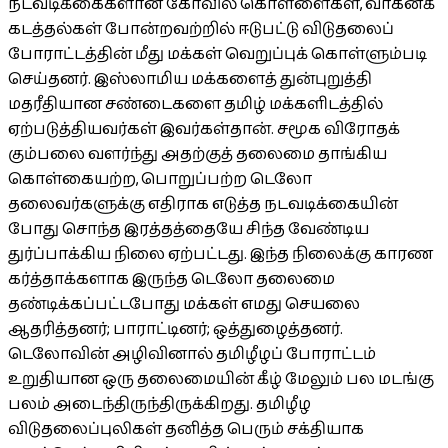
நடவடிக்கைகளான கோவில் கொள்ளைகள், வாகனக்
கடத்தல்கள் போன்றவற்றில் ஈடுபட்டு விடுதலைப்
போராட்டத்தின் மீது மக்கள் வெறுப்புக் கொள்ளும்படி
செய்தனர். இஸ்லாமிய மக்களைத் துன்புறுத்தி
மதரீதியான சண்டைகளை தமிழ் மக்களிடத்தில்
ஏற்படுத்தியவர்கள் இவர்கள்தான். சமூக விரோதக்
கும்பலை வளர்ந்து அதற்குத் தலைமை தாங்கிய
கொள்கையற்ற, பொறுப்பற்ற டெலோ
தலைவர்களுக்கு எதிராக எடுத்த நடவடிக்கையின்
போது சொந்த இரத்தத்தையே சிந்த வேண்டிய
துர்ப்பாக்கிய நிலை ஏற்பட்டது. இந்த நிலைக்கு காரண
கர்த்தாக்களாக இருந்த டெலோ தலைமை
தண்டிக்கப்பட்டபோது மக்கள் எமது செயலை
ஆதரித்தனர்; பாராட்டினர்; ஒத்துழைத்தனர்.
டெலோவின் அழிவினால் தமிழீழப் போராட்டம்
உறுதியான ஒரு தலைமையின் கீழ் மேலும் பல மடங்கு
பலம் அடைந்திருந்திருக்கிறது. தமிழீழ
விடுதலைப்புலிகள் தனித்த பெரும் சக்தியாக