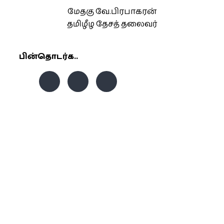
மேதகு வே.பிரபாகரன்
தமிழீழ தேசத் தலைவர்
பின்தொடர்க..