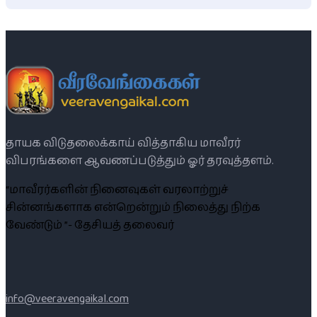
தாயக விடுதலைக்காய் வித்தாகிய மாவீரர்
விபரங்களை ஆவணப்படுத்தும் ஓர் தரவுத்தளம்.
“மாவீரர்களின் நினைவுகள் வரலாற்றுச்
சின்னங்களாக என்றென்றும் நிலைத்து நிற்க
வேண்டும் ”- தேசியத் தலைவர்
info@veeravengaikal.com