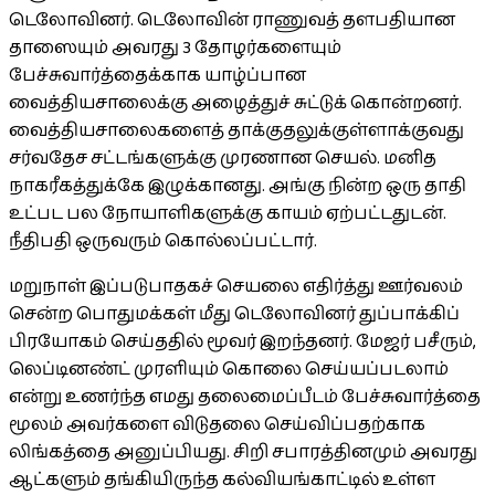
டெலோவினர். டெலோவின் ராணுவத் தளபதியான
தாஸையும் அவரது 3 தோழர்களையும்
பேச்சுவார்த்தைக்காக யாழ்ப்பான
வைத்தியசாலைக்கு அழைத்துச் சுட்டுக் கொன்றனர்.
வைத்தியசாலைகளைத் தாக்குதலுக்குள்ளாக்குவது
சர்வதேச சட்டங்களுக்கு முரணான செயல். மனித
நாகரீகத்துக்கே இழுக்கானது. அங்கு நின்ற ஒரு தாதி
உட்பட பல நோயாளிகளுக்கு காயம் ஏற்பட்டதுடன்.
நீதிபதி ஒருவரும் கொல்லப்பட்டார்.
மறுநாள் இப்படுபாதகச் செயலை எதிர்த்து ஊர்வலம்
சென்ற பொதுமக்கள் மீது டெலோவினர் துப்பாக்கிப்
பிரயோகம் செய்ததில் மூவர் இறந்தனர். மேஜர் பசீரும்,
லெப்டினண்ட் முரளியும் கொலை செய்யப்படலாம்
என்று உணர்ந்த எமது தலைமைப்பீடம் பேச்சுவார்த்தை
மூலம் அவர்களை விடுதலை செய்விப்பதற்காக
லிங்கத்தை அனுப்பியது. சிறி சபாரத்தினமும் அவரது
ஆட்களும் தங்கியிருந்த கல்வியங்காட்டில் உள்ள