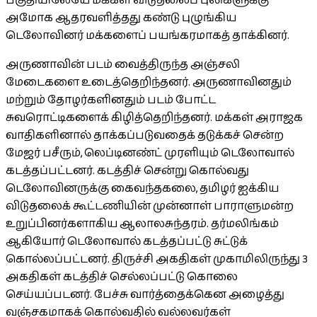
பகுதியிலேயே மக்கள் விடுதலைப் புலிகளுக்கு
அமோக ஆதரவளித்தது கண்டு புழுங்கிய
டெலோவினர் மக்களைப் பயங்கரமாகத் தாக்கினர்.
அருணாவின் படம் வைத்திருந்த அஞ்சலி
மேடைகளை உடைத்தெறிந்தனர். அருணாவினதும்
மற்றும் தோழர்களினதும் படம் போட்ட
சுவரொட்டிகளைக் கிழித்தெறிந்தனர். மக்கள் அராஜக
வாதிகளினால் தாக்கப்படுவதைக் தடுக்கச் சென்ற
மேஜர் பசீரும், லெப்டினண்ட் முரளியும் டெலோவால்
கடத்தப்பட்டனர். கடத்திச் சென்று கொல்வது
டெலோவினருக்கு கைவந்தகலை, தமிழர் ஐக்கிய
விடுதலைக் கூட்டணியின் முன்னாள் பாராளுமன்ற
உறுப்பினர்களாகிய ஆலாலசுந்தரம். தர்மலிங்கம்
ஆகியோர் டெலோவால் கடத்தப்பட்டு சுட்டுக்
கொல்லப்பட்டனர். திருச்சி அகதிகள் முகாமிலிருந்து 3
அகதிகள் கடத்திச் செல்லப்பட்டு கொலை
செய்யப்படனர். பேச்சு வார்த்தைக்கென அழைத்து
வஞ்சகமாகக் கொல்வதில் வல்லவர்கள்