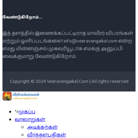
வேண்டுகிறோம்...
இத் தளத்தில் இணைக்கப்பட்டிராத மாவீரர் விபரங்கள்
மற்றும் ஒளிப்படங்களை info@veeravengaikal.com என்ற
எமது மின்னஞ்சல் முகவரியூடாக எமக்கு அனுப்பி
வைக்குமாறு வேண்டுகிறோம்.
Copyright © 2024 Veeravengaikal.Com | All rights reserved
">
முகப்பு
வரலாறுகள்
அடிக்கற்கள்
வீரத்தளபதிகள்