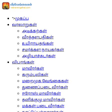
">
முகப்பு
வரலாறுகள்
அடிக்கற்கள்
வீரத்தளபதிகள்
உயிராயுதங்கள்
சமர்க்கள நாயகர்கள்
அழியாச்சுடர்கள்
விபரங்கள்
மாவீரர்கள்
கரும்புலிகள்
மறைமுக வேங்கைகள்
துணைப்படை வீரர்கள்
ஈரோஸ் மாவீரர்கள்
தனிக்குழு மாவீரர்கள்
மக்கள் படை வீரர்கள்