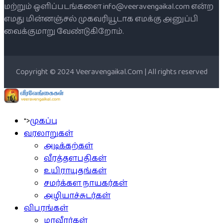
மற்றும் ஒளிப்படங்களை info@veeravengaikal.com என்ற
எமது மின்னஞ்சல் முகவரியூடாக எமக்கு அனுப்பி
வைக்குமாறு வேண்டுகிறோம்.
Copyright © 2024 Veeravengaikal.Com | All rights reserved
">
முகப்பு
வரலாறுகள்
அடிக்கற்கள்
வீரத்தளபதிகள்
உயிராயுதங்கள்
சமர்க்கள நாயகர்கள்
அழியாச்சுடர்கள்
விபரங்கள்
மாவீரர்கள்