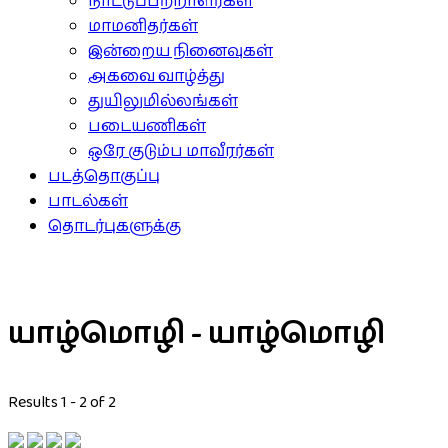
நாட்டுப்பற்றாளர்கள்
மாமனிதர்கள்
இன்றைய நினைவுகள்
அகவை வாழ்த்து
துயிலுமில்லங்கள்
படையணிகள்
ஒரே குடும்ப மாவீரர்கள்
படத்தொகுப்பு
பாடல்கள்
தொடர்புகளுக்கு
யாழ்மொழி - யாழ்மொழி
Results 1 - 2 of 2