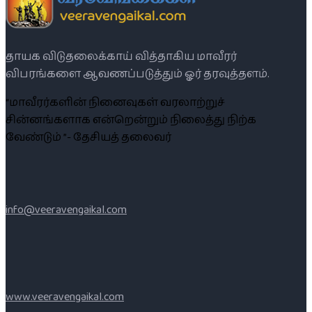
தாயக விடுதலைக்காய் வித்தாகிய மாவீரர்
விபரங்களை ஆவணப்படுத்தும் ஓர் தரவுத்தளம்.
“மாவீரர்களின் நினைவுகள் வரலாற்றுச்
சின்னங்களாக என்றென்றும் நிலைத்து நிற்க
வேண்டும் ”- தேசியத் தலைவர்
info@veeravengaikal.com
www.veeravengaikal.com