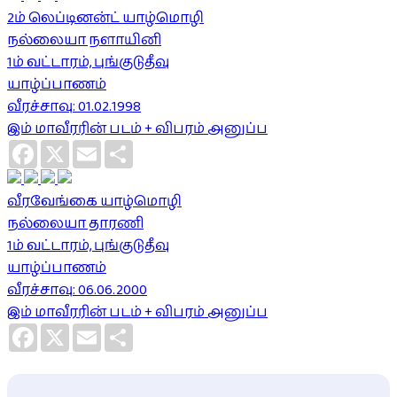
2ம் லெப்டினன்ட் யாழ்மொழி
நல்லையா நளாயினி
1ம் வட்டாரம், புங்குடுதீவு
யாழ்ப்பாணம்
வீரச்சாவு: 01.02.1998
இம் மாவீரரின் படம் + விபரம் அனுப்ப
Facebook
X
Email
Share
வீரவேங்கை யாழ்மொழி
நல்லையா தாரணி
1ம் வட்டாரம், புங்குடுதீவு
யாழ்ப்பாணம்
வீரச்சாவு: 06.06.2000
இம் மாவீரரின் படம் + விபரம் அனுப்ப
Facebook
X
Email
Share