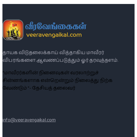
தாயக விடுதலைக்காய் வித்தாகிய மாவீரர்
விபரங்களை ஆவணப்படுத்தும் ஓர் தரவுத்தளம்.
“மாவீரர்களின் நினைவுகள் வரலாற்றுச்
சின்னங்களாக என்றென்றும் நிலைத்து நிற்க
வேண்டும் ”- தேசியத் தலைவர்
info@veeravengaikal.com