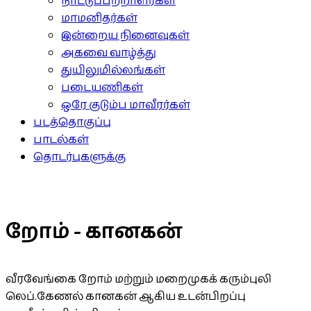
நாட்டுப்பற்றாளர்கள்
மாமனிதர்கள்
இன்றைய நினைவுகள்
அகவை வாழ்த்து
துயிலுமில்லங்கள்
படையணிகள்
ஒரே குடும்ப மாவீரர்கள்
படத்தொகுப்பு
பாடல்கள்
தொடர்புகளுக்கு
றோம் - கானகன்
வீரவேங்கை றோம் மற்றும் மறைமுகக் கரும்புலி
லெப்.கேணல் கானகன் ஆகிய உடன்பிறப்பு