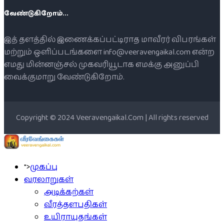
வேண்டுகிறோம்...
இத் தளத்தில் இணைக்கப்பட்டிராத மாவீரர் விபரங்கள்
மற்றும் ஒளிப்படங்களை info@veeravengaikal.com என்ற
எமது மின்னஞ்சல் முகவரியூடாக எமக்கு அனுப்பி
வைக்குமாறு வேண்டுகிறோம்.
Copyright © 2024 Veeravengaikal.Com | All rights reserved
">
முகப்பு
வரலாறுகள்
அடிக்கற்கள்
வீரத்தளபதிகள்
உயிராயுதங்கள்