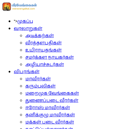
">
முகப்பு
வரலாறுகள்
அடிக்கற்கள்
வீரத்தளபதிகள்
உயிராயுதங்கள்
சமர்க்கள நாயகர்கள்
அழியாச்சுடர்கள்
விபரங்கள்
மாவீரர்கள்
கரும்புலிகள்
மறைமுக வேங்கைகள்
துணைப்படை வீரர்கள்
ஈரோஸ் மாவீரர்கள்
தனிக்குழு மாவீரர்கள்
மக்கள் படை வீரர்கள்