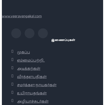
www.veeravengaikal.com
இணைப்புகள்
முகப்பு
எம்மைப்பற்றி..
அடிக்கற்கள்
வீரத்தளபதிகள்
சமர்க்கள நாயகர்கள்
உயிராயுதங்கள்
அழியாச்சுடர்கள்