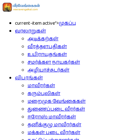
current-item active">
முகப்பு
வரலாறுகள்
அடிக்கற்கள்
வீரத்தளபதிகள்
உயிராயுதங்கள்
சமர்க்கள நாயகர்கள்
அழியாச்சுடர்கள்
விபரங்கள்
மாவீரர்கள்
கரும்புலிகள்
மறைமுக வேங்கைகள்
துணைப்படை வீரர்கள்
ஈரோஸ் மாவீரர்கள்
தனிக்குழு மாவீரர்கள்
மக்கள் படை வீரர்கள்