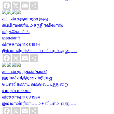
Facebook
X
Email
Share
கப்டன் சுகுமாறன் (சுகு)
சுப்பிரமணியம் சந்திரவிலாஸ்
மடுக்கோயில்
மன்னார்
வீரச்சாவு: 11.08.1994
இம் மாவீரரின் படம் + விபரம் அனுப்ப
Facebook
X
Email
Share
கப்டன் முருகன் (கமல்)
இராமச்சந்திரன் சிறிராஜ்
பொலிகண்டி, வல்வெட்டித்துறை
யாழ்ப்பாணம்
வீரச்சாவு: 11.08.1994
இம் மாவீரரின் படம் + விபரம் அனுப்ப
Facebook
X
Email
Share