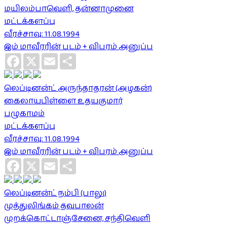
மயிலம்பாவெளி, தன்னாமுனை
மட்டக்களப்பு
வீரச்சாவு: 11.08.1994
இம் மாவீரரின் படம் + விபரம் அனுப்ப
Facebook
X
Email
Share
லெப்டினன்ட் அருந்தாதரன் (அழகன்)
கைலாயபிள்ளை உதயகுமார்
பழுகாமம்
மட்டக்களப்பு
வீரச்சாவு: 11.08.1994
இம் மாவீரரின் படம் + விபரம் அனுப்ப
Facebook
X
Email
Share
லெப்டினன்ட் நம்பி (பாலு)
முத்துலிங்கம் தவபாலன்
முறக்கொட்டாஞ்சேனை, சந்திவெளி