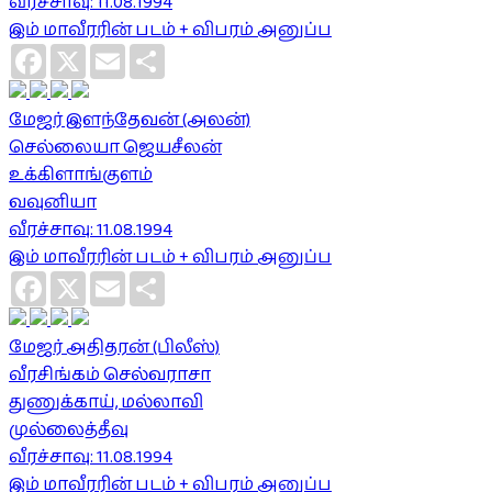
வீரச்சாவு: 11.08.1994
இம் மாவீரரின் படம் + விபரம் அனுப்ப
Facebook
X
Email
Share
மேஜர் இளந்தேவன் (அலன்)
செல்லையா ஜெயசீலன்
உக்கிளாங்குளம்
வவுனியா
வீரச்சாவு: 11.08.1994
இம் மாவீரரின் படம் + விபரம் அனுப்ப
Facebook
X
Email
Share
மேஜர் அதிதரன் (பிலீஸ்)
வீரசிங்கம் செல்வராசா
துணுக்காய், மல்லாவி
முல்லைத்தீவு
வீரச்சாவு: 11.08.1994
இம் மாவீரரின் படம் + விபரம் அனுப்ப