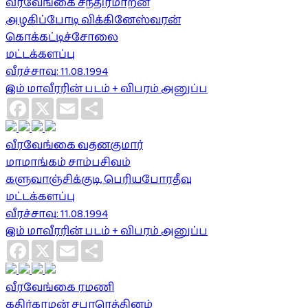
வீரவேங்கை சந்திரமாறன்
அழகிப்போடி விக்கினேஸ்வரன்
கொக்கட்டிச்சோலை
மட்டக்களப்பு
வீரச்சாவு: 11.08.1994
இம் மாவீரரின் படம் + விபரம் அனுப்ப
Facebook
X
Email
Share
வீரவேங்கை வதனகுமார்
மாமாங்கம் சாம்பசிவம்
களுவாஞ்சிக்குடி, பெரியபோரதீவு
மட்டக்களப்பு
வீரச்சாவு: 11.08.1994
இம் மாவீரரின் படம் + விபரம் அனுப்ப
Facebook
X
Email
Share
வீரவேங்கை ரமணி
கதிர்காமன் சபாரெத்தினம்