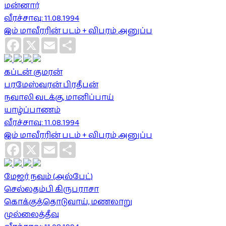
மன்னார்
வீரச்சாவு: 11.08.1994
இம் மாவீரரின் படம் + விபரம் அனுப்ப
Facebook
X
Email
Share
கப்டன் குமரன்
பரமேஸ்வரன் பிரதீபன்
நவாலி வடக்கு, மானிப்பாய்
யாழ்ப்பாணம்
வீரச்சாவு: 11.08.1994
இம் மாவீரரின் படம் + விபரம் அனுப்ப
Facebook
X
Email
Share
மேஜர் நவம் (அல்பேட்)
செல்லதம்பி கிருபராசா
கொக்குத்தொடுவாய், மணலாறு
முல்லைத்தீவு