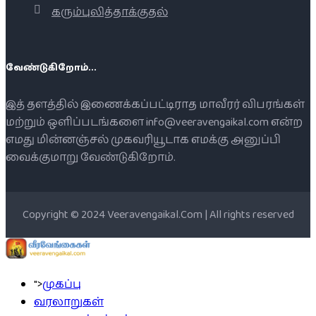
கரும்புலித்தாக்குதல்
வேண்டுகிறோம்...
இத் தளத்தில் இணைக்கப்பட்டிராத மாவீரர் விபரங்கள்
மற்றும் ஒளிப்படங்களை info@veeravengaikal.com என்ற
எமது மின்னஞ்சல் முகவரியூடாக எமக்கு அனுப்பி
வைக்குமாறு வேண்டுகிறோம்.
Copyright © 2024 Veeravengaikal.Com | All rights reserved
">
முகப்பு
வரலாறுகள்