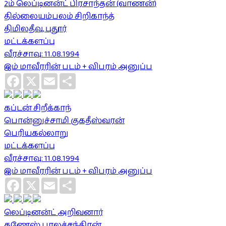
2ம் லெப்டினன்ட் பிரசாந்தன் (வாணன்)
தில்லையம்பலம் சிறிகாந்த்
திமிலதீவு, புதூர்
மட்டக்களப்பு
வீரச்சாவு: 11.08.1994
இம் மாவீரரின் படம் + விபரம் அனுப்ப
Facebook
X
Email
Share
கப்டன் சிறீக்காந்
பொன்னுச்சாமி குகதீஸ்வரன்
பெரியகல்லாறு
மட்டக்களப்பு
வீரச்சாவு: 11.08.1994
இம் மாவீரரின் படம் + விபரம் அனுப்ப
Facebook
X
Email
Share
லெப்டினன்ட் அறிவனார்
கணேஸ் பாலச்சந்திரன்