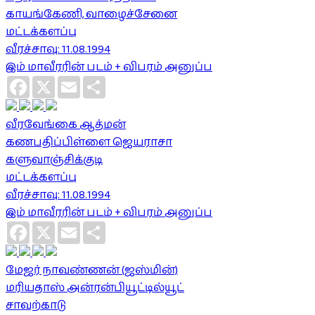
காயங்கேணி, வாழைச்சேனை
மட்டக்களப்பு
வீரச்சாவு: 11.08.1994
இம் மாவீரரின் படம் + விபரம் அனுப்ப
Facebook
X
Email
Share
வீரவேங்கை ஆத்மன்
கணபதிப்பிள்ளை ஜெயராசா
களுவாஞ்சிக்குடி
மட்டக்களப்பு
வீரச்சாவு: 11.08.1994
இம் மாவீரரின் படம் + விபரம் அனுப்ப
Facebook
X
Email
Share
மேஜர் நாவண்ணன் (ஜஸ்மின்)
மரியதாஸ் அன்ரன்பியூட்டில்யூட்
சாவற்காடு