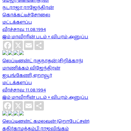
மேஜர் கெங்காதரன்
நடராஜா ராஜேந்திரன்
கொக்கட்டிச்சோலை
மட்டக்களப்பு
வீரச்சாவு: 11.08.1994
இம் மாவீரரின் படம் + விபரம் அனுப்ப
Facebook
X
Email
Share
லெப்டினன்ட் ரகுநாதன் (சிறிக்காந்)
மாணிக்கம் விஜேந்திரன்
ஐயங்கேணி, ஏறாவூர்
மட்டக்களப்பு
வீரச்சாவு: 11.08.1994
இம் மாவீரரின் படம் + விபரம் அனுப்ப
Facebook
X
Email
Share
லெப்டினன்ட் கமலவன் (றொபேட்சன்)
கதிர்காமத்தம்பி ராஜலிங்கம்