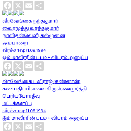
Facebook
X
Email
Share
வீரவேங்கை நந்தகுமார்
வைரமுத்து வசந்தகுமார்
நாவிதன்வெளி, கல்முனை
அம்பாறை
வீரச்சாவு: 11.08.1994
இம் மாவீரரின் படம் + விபரம் அனுப்ப
Facebook
X
Email
Share
வீரவேங்கை பவிராஜ் (கண்ணன்)
கணபதிப்பிள்ளை கிருஸ்ணமூர்த்தி
பெரியபோரதீவு
மட்டக்களப்பு
வீரச்சாவு: 11.08.1994
இம் மாவீரரின் படம் + விபரம் அனுப்ப
Facebook
X
Email
Share