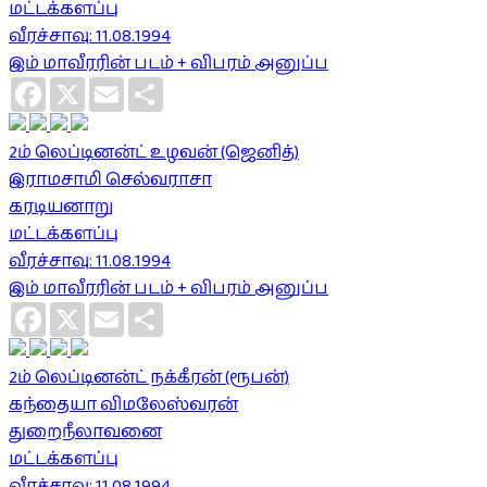
மட்டக்களப்பு
வீரச்சாவு: 11.08.1994
இம் மாவீரரின் படம் + விபரம் அனுப்ப
Facebook
X
Email
Share
2ம் லெப்டினன்ட் உழவன் (ஜெனித்)
இராமசாமி செல்வராசா
கரடியனாறு
மட்டக்களப்பு
வீரச்சாவு: 11.08.1994
இம் மாவீரரின் படம் + விபரம் அனுப்ப
Facebook
X
Email
Share
2ம் லெப்டினன்ட் நக்கீரன் (ரூபன்)
கந்தையா விமலேஸ்வரன்
துறைநீலாவனை
மட்டக்களப்பு
வீரச்சாவு: 11.08.1994