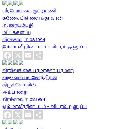
வீரவேங்கை குட்டிமணி
கணேசபிள்ளை சுதாகரன்
ஆரையம்பதி
மட்டக்களப்பு
வீரச்சாவு: 11.08.1994
இம் மாவீரரின் படம் + விபரம் அனுப்ப
Facebook
X
Email
Share
வீரவேங்கை பரமரதன் (பரமன்)
வடிவேல் புவனேந்திரன்
திருக்கோவில்
அம்பாறை
வீரச்சாவு: 11.08.1994
இம் மாவீரரின் படம் + விபரம் அனுப்ப
Facebook
X
Email
Share