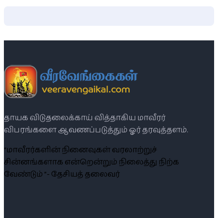
தாயக விடுதலைக்காய் வித்தாகிய மாவீரர்
விபரங்களை ஆவணப்படுத்தும் ஓர் தரவுத்தளம்.
“மாவீரர்களின் நினைவுகள் வரலாற்றுச்
சின்னங்களாக என்றென்றும் நிலைத்து நிற்க
வேண்டும் ”- தேசியத் தலைவர்