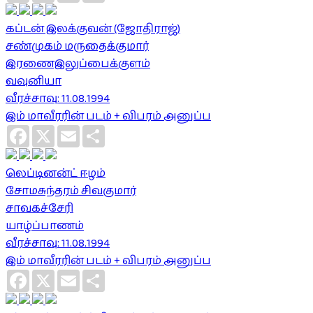
கப்டன் இலக்குவன் (ஜோதிராஜ்)
சண்முகம் மருதைக்குமார்
இரணைஇலுப்பைக்குளம்
வவுனியா
வீரச்சாவு: 11.08.1994
இம் மாவீரரின் படம் + விபரம் அனுப்ப
Facebook
X
Email
Share
லெப்டினன்ட் ஈழம்
சோமசுந்தரம் சிவகுமார்
சாவகச்சேரி
யாழ்ப்பாணம்
வீரச்சாவு: 11.08.1994
இம் மாவீரரின் படம் + விபரம் அனுப்ப
Facebook
X
Email
Share