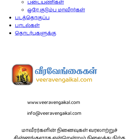
படையணிகள்
ஒரே குடும்ப மாவீரர்கள்
படத்தொகுப்பு
பாடல்கள்
தொடர்புகளுக்கு
www.veeravengaikal.com
info@veeravengaikal.com
மாவீரர்களின் நினைவுகள் வரலாற்றுச்
சின்னங்களாக என்றென்றும் நிலைத்து நிற்க