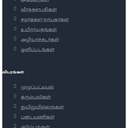
வீரத்தளபதிகள்
சமர்க்கள நாயகர்கள்
உயிராயுதங்கள்
அழியாச்சுடர்கள்
ஒளிப்படங்கள்
விபரங்கள்
முழுப்பட்டியல்
கரும்புலிகள்
துயிலுமில்லங்கள்
படையணிகள்
குடும்பங்கள்