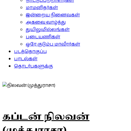
நாட்டுப்பற்றாளர்கள்
மாமனிதர்கள்
இன்றைய நினைவுகள்
அகவை வாழ்த்து
துயிலுமில்லங்கள்
படையணிகள்
ஒரே குடும்ப மாவீரர்கள்
படத்தொகுப்பு
பாடல்கள்
தொடர்புகளுக்கு
கப்டன் நிலவன்
(முத்துராசா)