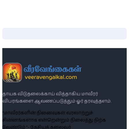
தாயக விடுதலைக்காய் வித்தாகிய மாவீரர்
விபரங்களை ஆவணப்படுத்தும் ஓர் தரவுத்தளம்.
“மாவீரர்களின் நினைவுகள் வரலாற்றுச்
சின்னங்களாக என்றென்றும் நிலைத்து நிற்க
வேண்டும் ”- தேசியத் தலைவர்