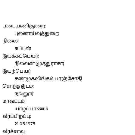
படையணி/துறை:
புலனாய்வுத்துறை
நிலை:
கப்டன்
இயக்கப்பெயர்:
நிலவன் (முத்துராசா)
இயற்பெயர்:
சண்முகலிங்கம் பரஞ்சோதி
சொந்த இடம்:
நல்லூர்
மாவட்டம்:
யாழ்ப்பாணம்
வீரப்பிறப்பு:
21.05.1975
வீரச்சாவு: