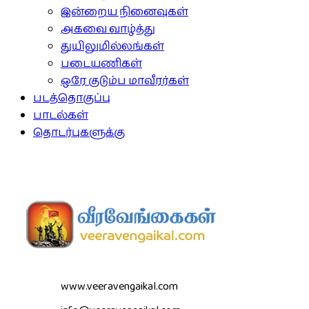
இன்றைய நினைவுகள்
அகவை வாழ்த்து
துயிலுமில்லங்கள்
படையணிகள்
ஒரே குடும்ப மாவீரர்கள்
படத்தொகுப்பு
பாடல்கள்
தொடர்புகளுக்கு
www.veeravengaikal.com