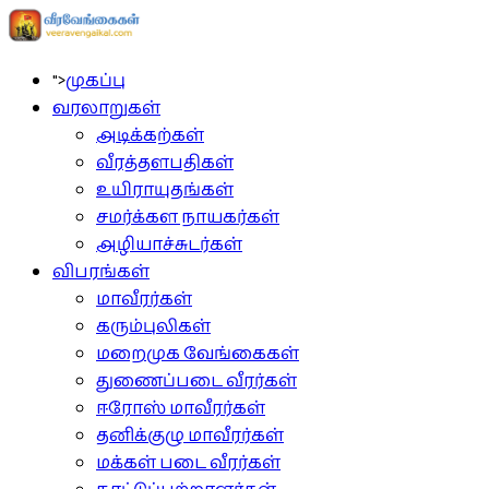
">
முகப்பு
வரலாறுகள்
அடிக்கற்கள்
வீரத்தளபதிகள்
உயிராயுதங்கள்
சமர்க்கள நாயகர்கள்
அழியாச்சுடர்கள்
விபரங்கள்
மாவீரர்கள்
கரும்புலிகள்
மறைமுக வேங்கைகள்
துணைப்படை வீரர்கள்
ஈரோஸ் மாவீரர்கள்
தனிக்குழு மாவீரர்கள்
மக்கள் படை வீரர்கள்