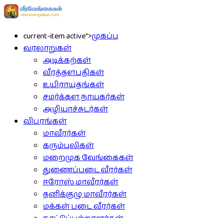
current-item active">
முகப்பு
வரலாறுகள்
அடிக்கற்கள்
வீரத்தளபதிகள்
உயிராயுதங்கள்
சமர்க்கள நாயகர்கள்
அழியாச்சுடர்கள்
விபரங்கள்
மாவீரர்கள்
கரும்புலிகள்
மறைமுக வேங்கைகள்
துணைப்படை வீரர்கள்
ஈரோஸ் மாவீரர்கள்
தனிக்குழு மாவீரர்கள்
மக்கள் படை வீரர்கள்