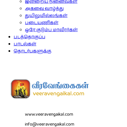
இன்றைய நினைவுகள்
அகவை வாழ்த்து
துயிலுமில்லங்கள்
படையணிகள்
ஒரே குடும்ப மாவீரர்கள்
படத்தொகுப்பு
பாடல்கள்
தொடர்புகளுக்கு
www.veeravengaikal.com
info@veeravengaikal.com