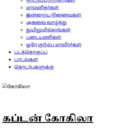
நாட்டுப்பற்றாளர்கள்
மாமனிதர்கள்
இன்றைய நினைவுகள்
அகவை வாழ்த்து
துயிலுமில்லங்கள்
படையணிகள்
ஒரே குடும்ப மாவீரர்கள்
படத்தொகுப்பு
பாடல்கள்
தொடர்புகளுக்கு
கப்டன் கோகிலா