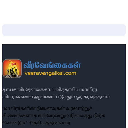
தாயக விடுதலைக்காய் வித்தாகிய மாவீரர்
விபரங்களை ஆவணப்படுத்தும் ஓர் தரவுத்தளம்.
“மாவீரர்களின் நினைவுகள் வரலாற்றுச்
சின்னங்களாக என்றென்றும் நிலைத்து நிற்க
வேண்டும் ”- தேசியத் தலைவர்