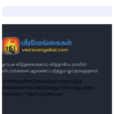
தாயக விடுதலைக்காய் வித்தாகிய மாவீரர்
விபரங்களை ஆவணப்படுத்தும் ஓர் தரவுத்தளம்.
“மாவீரர்களின் நினைவுகள் வரலாற்றுச்
சின்னங்களாக என்றென்றும் நிலைத்து நிற்க
வேண்டும் ”- தேசியத் தலைவர்