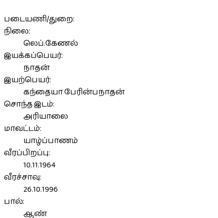
படையணி/துறை:
நிலை:
லெப்.கேணல்
இயக்கப்பெயர்:
நாதன்
இயற்பெயர்:
கந்தையா பேரின்பநாதன்
சொந்த இடம்:
அரியாலை
மாவட்டம்:
யாழ்ப்பாணம்
வீரப்பிறப்பு:
10.11.1964
வீரச்சாவு:
26.10.1996
பால்:
ஆண்