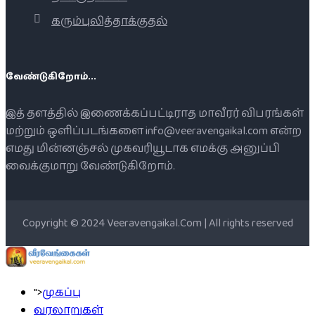
கரும்புலித்தாக்குதல்
வேண்டுகிறோம்...
இத் தளத்தில் இணைக்கப்பட்டிராத மாவீரர் விபரங்கள்
மற்றும் ஒளிப்படங்களை info@veeravengaikal.com என்ற
எமது மின்னஞ்சல் முகவரியூடாக எமக்கு அனுப்பி
வைக்குமாறு வேண்டுகிறோம்.
Copyright © 2024 Veeravengaikal.Com | All rights reserved
">
முகப்பு
வரலாறுகள்