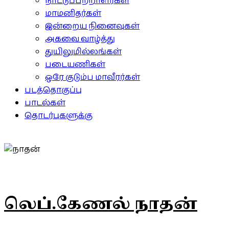
நாட்டுப்பற்றாளர்கள்
மாமனிதர்கள்
இன்றைய நினைவுகள்
அகவை வாழ்த்து
துயிலுமில்லங்கள்
படையணிகள்
ஒரே குடும்ப மாவீரர்கள்
படத்தொகுப்பு
பாடல்கள்
தொடர்புகளுக்கு
லெப்.கேணல் நாதன்