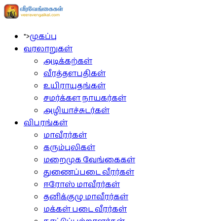
">
முகப்பு
வரலாறுகள்
அடிக்கற்கள்
வீரத்தளபதிகள்
உயிராயுதங்கள்
சமர்க்கள நாயகர்கள்
அழியாச்சுடர்கள்
விபரங்கள்
மாவீரர்கள்
கரும்புலிகள்
மறைமுக வேங்கைகள்
துணைப்படை வீரர்கள்
ஈரோஸ் மாவீரர்கள்
தனிக்குழு மாவீரர்கள்
மக்கள் படை வீரர்கள்