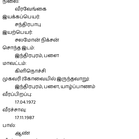
நிலை:
வீரவேங்கை
இயக்கப்பெயர்:
சந்திரபாபு
இயற்பெயர்:
சலமோன் நிக்சன்
சொந்த இடம்:
இந்திரபுரம், பளை
மாவட்டம்:
கிளிநொச்சி
முகவரி (கோவையில் இருந்தவாறு):
இந்திரபுரம், பளை, யாழ்ப்பாணம்
வீரப்பிறப்பு:
17.04.1972
வீரச்சாவு:
17.11.1987
பால்:
ஆண்