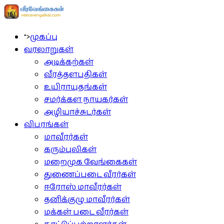
">
முகப்பு
வரலாறுகள்
அடிக்கற்கள்
வீரத்தளபதிகள்
உயிராயுதங்கள்
சமர்க்கள நாயகர்கள்
அழியாச்சுடர்கள்
விபரங்கள்
மாவீரர்கள்
கரும்புலிகள்
மறைமுக வேங்கைகள்
துணைப்படை வீரர்கள்
ஈரோஸ் மாவீரர்கள்
தனிக்குழு மாவீரர்கள்
மக்கள் படை வீரர்கள்