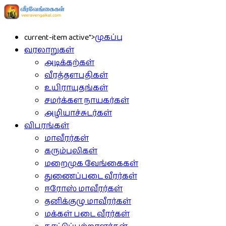
current-item active">
முகப்பு
வரலாறுகள்
அடிக்கற்கள்
வீரத்தளபதிகள்
உயிராயுதங்கள்
சமர்க்கள நாயகர்கள்
அழியாச்சுடர்கள்
விபரங்கள்
மாவீரர்கள்
கரும்புலிகள்
மறைமுக வேங்கைகள்
துணைப்படை வீரர்கள்
ஈரோஸ் மாவீரர்கள்
தனிக்குழு மாவீரர்கள்
மக்கள் படை வீரர்கள்