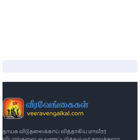
தாயக விடுதலைக்காய் வித்தாகிய மாவீரர்
விபரங்களை ஆவணப்படுத்தும் ஓர் தரவுத்தளம்.