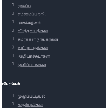
முகப்பு
எம்மைப்பற்றி..
அடிக்கற்கள்
வீரத்தளபதிகள்
சமர்க்கள நாயகர்கள்
உயிராயுதங்கள்
அழியாச்சுடர்கள்
ஒளிப்படங்கள்
விபரங்கள்
முழுப்பட்டியல்
கரும்புலிகள்