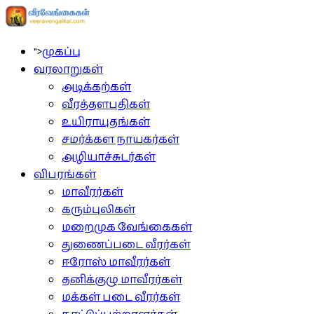
">
முகப்பு
வரலாறுகள்
அடிக்கற்கள்
வீரத்தளபதிகள்
உயிராயுதங்கள்
சமர்க்கள நாயகர்கள்
அழியாச்சுடர்கள்
விபரங்கள்
மாவீரர்கள்
கரும்புலிகள்
மறைமுக வேங்கைகள்
துணைப்படை வீரர்கள்
ஈரோஸ் மாவீரர்கள்
தனிக்குழு மாவீரர்கள்
மக்கள் படை வீரர்கள்