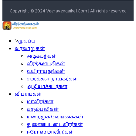
Copyright © 2024 Veeravengaikal.Com | All rights reserved
">
முகப்பு
வரலாறுகள்
அடிக்கற்கள்
வீரத்தளபதிகள்
உயிராயுதங்கள்
சமர்க்கள நாயகர்கள்
அழியாச்சுடர்கள்
விபரங்கள்
மாவீரர்கள்
கரும்புலிகள்
மறைமுக வேங்கைகள்
துணைப்படை வீரர்கள்
ஈரோஸ் மாவீரர்கள்