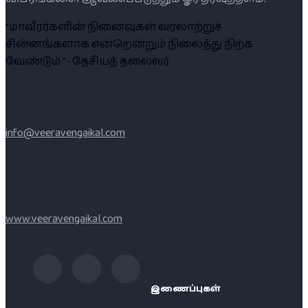
“மாவீரர்களின் நினைவுகள் வரலாற்றுச்
சின்னங்களாக என்றென்றும் நிலைத்து நிற்க
வேண்டும் ”- தேசியத் தலைவர்
info@veeravengaikal.com
www.veeravengaikal.com
இணைப்புகள்