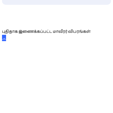
புதிய மாவீரர் விபரங்கள்
புதிதாக இணைக்கப்பட்ட மாவீரர் விபரங்கள்
→
அகவை வாழ்த்து