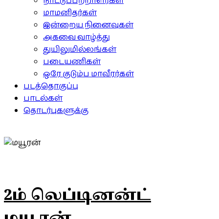
நாட்டுப்பற்றாளர்கள்
மாமனிதர்கள்
இன்றைய நினைவுகள்
அகவை வாழ்த்து
துயிலுமில்லங்கள்
படையணிகள்
ஒரே குடும்ப மாவீரர்கள்
படத்தொகுப்பு
பாடல்கள்
தொடர்புகளுக்கு
2ம் லெப்டினன்ட்
மயூரன்