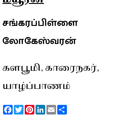
சங்கரப்பிள்ளை
லோகேஸ்வரன்
களபூமி, காரைநகர்,
யாழ்ப்பாணம்
Facebook
Twitter
Pinterest
LinkedIn
Email
Share