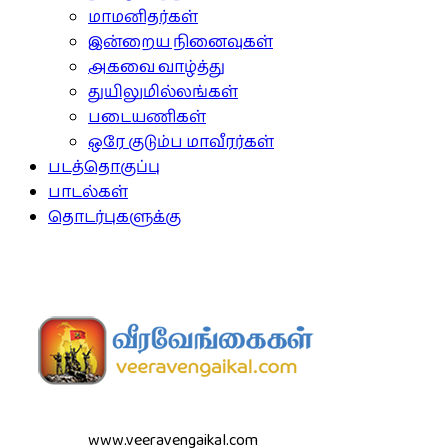
மாமனிதர்கள்
இன்றைய நினைவுகள்
அகவை வாழ்த்து
துயிலுமில்லங்கள்
படையணிகள்
ஒரே குடும்ப மாவீரர்கள்
படத்தொகுப்பு
பாடல்கள்
தொடர்புகளுக்கு
www.veeravengaikal.com