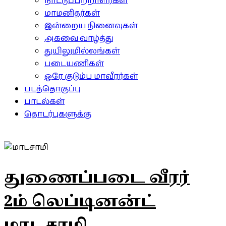
நாட்டுப்பற்றாளர்கள்
மாமனிதர்கள்
இன்றைய நினைவுகள்
அகவை வாழ்த்து
துயிலுமில்லங்கள்
படையணிகள்
ஒரே குடும்ப மாவீரர்கள்
படத்தொகுப்பு
பாடல்கள்
தொடர்புகளுக்கு
துணைப்படை வீரர்
2ம் லெப்டினன்ட்
மாடசாமி