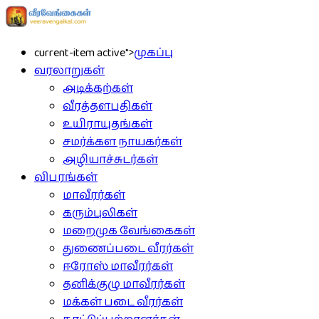
current-item active">
முகப்பு
வரலாறுகள்
அடிக்கற்கள்
வீரத்தளபதிகள்
உயிராயுதங்கள்
சமர்க்கள நாயகர்கள்
அழியாச்சுடர்கள்
விபரங்கள்
மாவீரர்கள்
கரும்புலிகள்
மறைமுக வேங்கைகள்
துணைப்படை வீரர்கள்
ஈரோஸ் மாவீரர்கள்
தனிக்குழு மாவீரர்கள்
மக்கள் படை வீரர்கள்