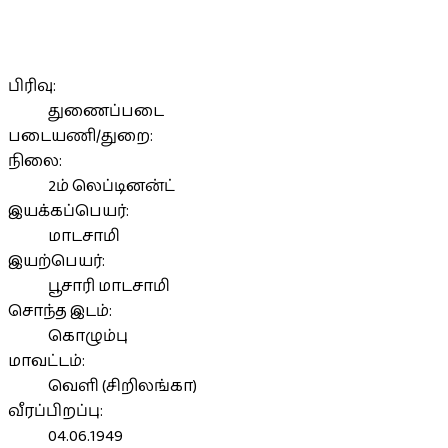
பிரிவு:
துணைப்படை
படையணி/துறை:
நிலை:
2ம் லெப்டினன்ட்
இயக்கப்பெயர்:
மாடசாமி
இயற்பெயர்:
பூசாரி மாடசாமி
சொந்த இடம்:
கொழும்பு
மாவட்டம்:
வெளி (சிறிலங்கா)
வீரப்பிறப்பு:
04.06.1949