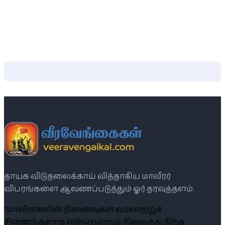
தாயக விடுதலைக்காய் வித்தாகிய மாவீரர்
விபரங்களை ஆவணப்படுத்தும் ஓர் தரவுத்தளம்.
“மாவீரர்களின் நினைவுகள் வரலாற்றுச்
சின்னங்களாக என்றென்றும் நிலைத்து நிற்க