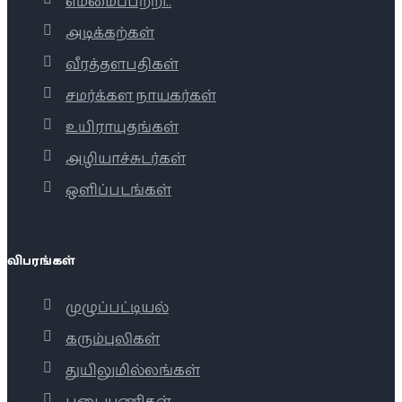
எம்மைப்பற்றி..
அடிக்கற்கள்
வீரத்தளபதிகள்
சமர்க்கள நாயகர்கள்
உயிராயுதங்கள்
அழியாச்சுடர்கள்
ஒளிப்படங்கள்
விபரங்கள்
முழுப்பட்டியல்
கரும்புலிகள்
துயிலுமில்லங்கள்