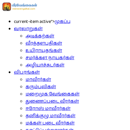
current-item active">
முகப்பு
வரலாறுகள்
அடிக்கற்கள்
வீரத்தளபதிகள்
உயிராயுதங்கள்
சமர்க்கள நாயகர்கள்
அழியாச்சுடர்கள்
விபரங்கள்
மாவீரர்கள்
கரும்புலிகள்
மறைமுக வேங்கைகள்
துணைப்படை வீரர்கள்
ஈரோஸ் மாவீரர்கள்
தனிக்குழு மாவீரர்கள்
மக்கள் படை வீரர்கள்