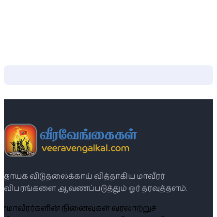
தாயக விடுதலைக்காய் வித்தாகிய மாவீரர்
விபரங்களை ஆவணப்படுத்தும் ஓர் தரவுத்தளம்.
“மாவீரர்களின் நினைவுகள் வரலாற்றுச்