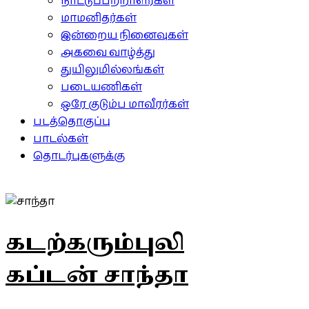
நாட்டுப்பற்றாளர்கள்
மாமனிதர்கள்
இன்றைய நினைவுகள்
அகவை வாழ்த்து
துயிலுமில்லங்கள்
படையணிகள்
ஒரே குடும்ப மாவீரர்கள்
படத்தொகுப்பு
பாடல்கள்
தொடர்புகளுக்கு
கடற்கரும்புலி
கப்டன் சாந்தா