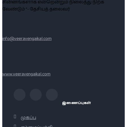
சின்னங்களாக என்றென்றும் நிலைத்து நிற்க
வேண்டும் ”- தேசியத் தலைவர்
info@veeravengaikal.com
www.veeravengaikal.com
இணைப்புகள்
முகப்பு