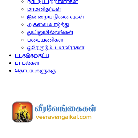
நாட்டுப்பற்றாளர்கள்
மாமனிதர்கள்
இன்றைய நினைவுகள்
அகவை வாழ்த்து
துயிலுமில்லங்கள்
படையணிகள்
ஒரே குடும்ப மாவீரர்கள்
படத்தொகுப்பு
பாடல்கள்
தொடர்புகளுக்கு