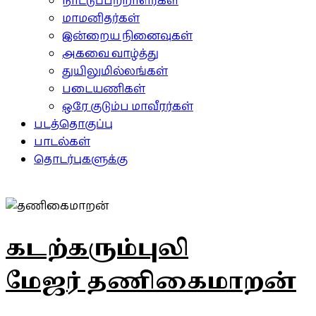
நாட்டுப்பற்றாளர்கள்
மாமனிதர்கள்
இன்றைய நினைவுகள்
அகவை வாழ்த்து
துயிலுமில்லங்கள்
படையணிகள்
ஒரே குடும்ப மாவீரர்கள்
படத்தொகுப்பு
பாடல்கள்
தொடர்புகளுக்கு
கடற்கரும்புலி
மேஜர் தணிகைமாறன்