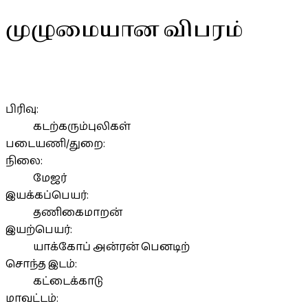
முழுமையான விபரம்
பிரிவு:
கடற்கரும்புலிகள்
படையணி/துறை:
நிலை:
மேஜர்
இயக்கப்பெயர்:
தணிகைமாறன்
இயற்பெயர்:
யாக்கோப் அன்ரன் பெனடிற்
சொந்த இடம்:
கட்டைக்காடு
மாவட்டம்: