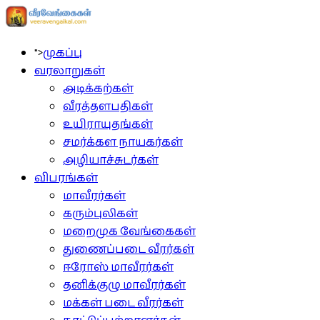
">
முகப்பு
வரலாறுகள்
அடிக்கற்கள்
வீரத்தளபதிகள்
உயிராயுதங்கள்
சமர்க்கள நாயகர்கள்
அழியாச்சுடர்கள்
விபரங்கள்
மாவீரர்கள்
கரும்புலிகள்
மறைமுக வேங்கைகள்
துணைப்படை வீரர்கள்
ஈரோஸ் மாவீரர்கள்
தனிக்குழு மாவீரர்கள்
மக்கள் படை வீரர்கள்