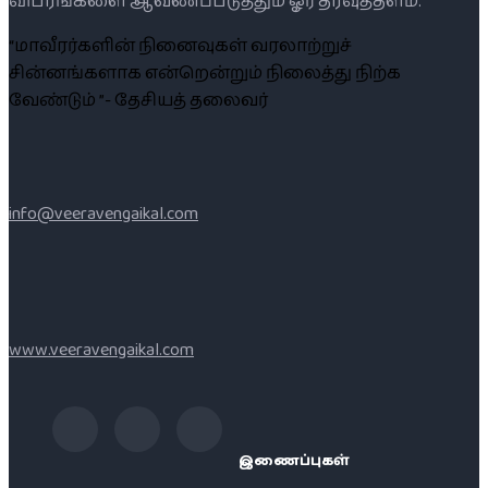
விபரங்களை ஆவணப்படுத்தும் ஓர் தரவுத்தளம்.
“மாவீரர்களின் நினைவுகள் வரலாற்றுச்
சின்னங்களாக என்றென்றும் நிலைத்து நிற்க
வேண்டும் ”- தேசியத் தலைவர்
info@veeravengaikal.com
www.veeravengaikal.com
இணைப்புகள்