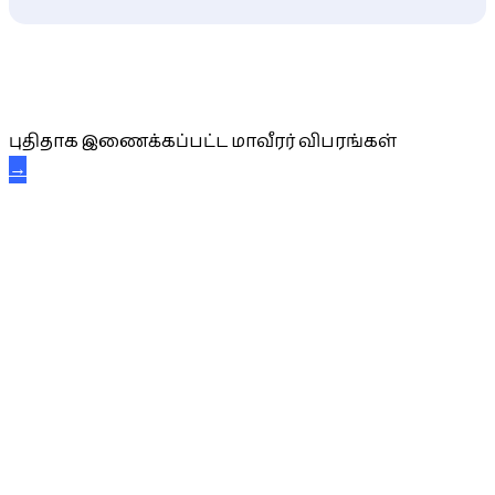
புதிய மாவீரர் விபரங்கள்
புதிதாக இணைக்கப்பட்ட மாவீரர் விபரங்கள்
→
அகவை வாழ்த்து