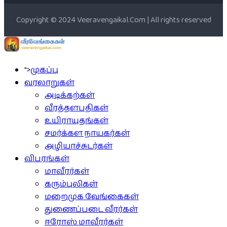
Copyright © 2024 Veeravengaikal.Com | All rights reserved
">
முகப்பு
வரலாறுகள்
அடிக்கற்கள்
வீரத்தளபதிகள்
உயிராயுதங்கள்
சமர்க்கள நாயகர்கள்
அழியாச்சுடர்கள்
விபரங்கள்
மாவீரர்கள்
கரும்புலிகள்
மறைமுக வேங்கைகள்
துணைப்படை வீரர்கள்
ஈரோஸ் மாவீரர்கள்