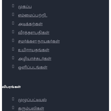
முகப்பு
எம்மைப்பற்றி..
அடிக்கற்கள்
வீரத்தளபதிகள்
சமர்க்கள நாயகர்கள்
உயிராயுதங்கள்
அழியாச்சுடர்கள்
ஒளிப்படங்கள்
விபரங்கள்
முழுப்பட்டியல்
கரும்புலிகள்