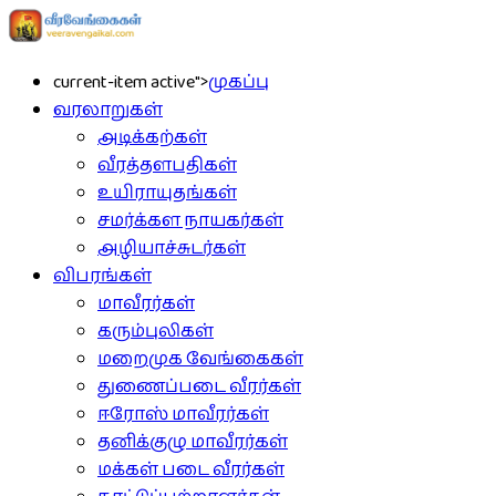
current-item active">
முகப்பு
வரலாறுகள்
அடிக்கற்கள்
வீரத்தளபதிகள்
உயிராயுதங்கள்
சமர்க்கள நாயகர்கள்
அழியாச்சுடர்கள்
விபரங்கள்
மாவீரர்கள்
கரும்புலிகள்
மறைமுக வேங்கைகள்
துணைப்படை வீரர்கள்
ஈரோஸ் மாவீரர்கள்
தனிக்குழு மாவீரர்கள்
மக்கள் படை வீரர்கள்