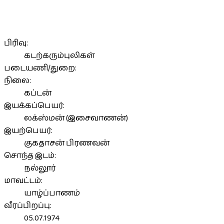
பிரிவு:
கடற்கரும்புலிகள்
படையணி/துறை:
நிலை:
கப்டன்
இயக்கப்பெயர்:
லக்ஸ்மன் (இசைவாணன்)
இயற்பெயர்:
குகதாசன் பிரணவன்
சொந்த இடம்:
நல்லூர்
மாவட்டம்:
யாழ்ப்பாணம்
வீரப்பிறப்பு:
05.07.1974