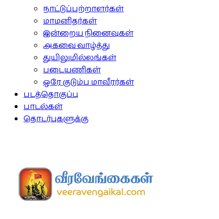
நாட்டுப்பற்றாளர்கள்
மாமனிதர்கள்
இன்றைய நினைவுகள்
அகவை வாழ்த்து
துயிலுமில்லங்கள்
படையணிகள்
ஒரே குடும்ப மாவீரர்கள்
படத்தொகுப்பு
பாடல்கள்
தொடர்புகளுக்கு