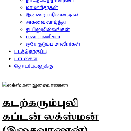
நாட்டுப்பற்றாளர்கள்
மாமனிதர்கள்
இன்றைய நினைவுகள்
அகவை வாழ்த்து
துயிலுமில்லங்கள்
படையணிகள்
ஒரே குடும்ப மாவீரர்கள்
படத்தொகுப்பு
பாடல்கள்
தொடர்புகளுக்கு
கடற்கரும்புலி
கப்டன் லக்ஸ்மன்
(இசைவாணன்)