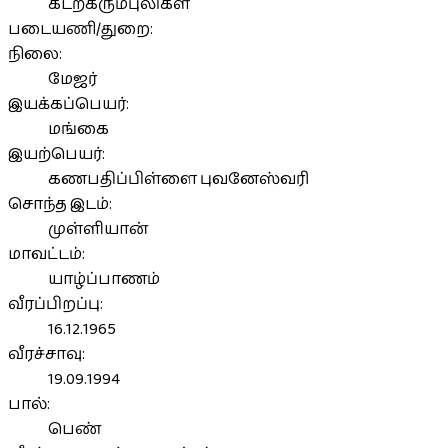
கடற்கரும்புலிகள்
படையணி/துறை:
நிலை:
மேஜர்
இயக்கப்பெயர்:
மங்கை
இயற்பெயர்:
கணபதிப்பிள்ளை புவனேஸ்வரி
சொந்த இடம்:
முள்ளியான்
மாவட்டம்:
யாழ்ப்பாணம்
வீரப்பிறப்பு:
16.12.1965
வீரச்சாவு:
19.09.1994
பால்:
பெண்