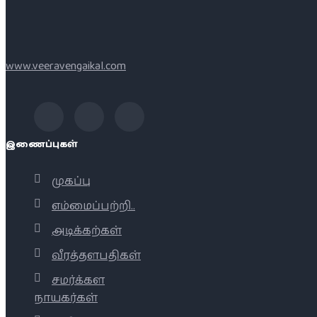
www.veeravengaikal.com
இணைப்புகள்
முகப்பு
எம்மைப்பற்றி..
அடிக்கற்கள்
வீரத்தளபதிகள்
சமர்க்கள
நாயகர்கள்