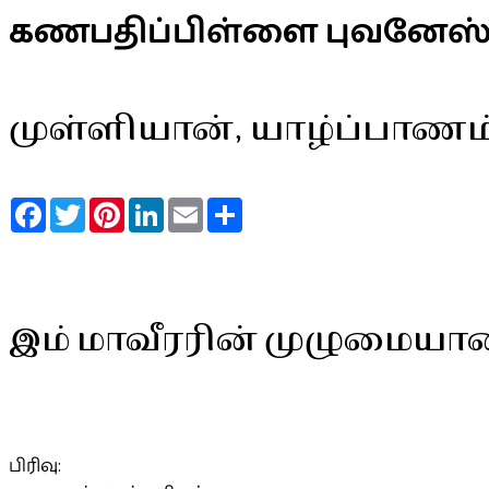
கணபதிப்பிள்ளை புவனேஸ்
முள்ளியான், யாழ்ப்பாணம
Facebook
Twitter
Pinterest
LinkedIn
Email
Share
இம் மாவீரரின் முழுமையா
பிரிவு: