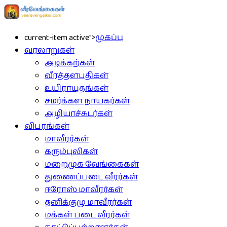
current-item active">
முகப்பு
வரலாறுகள்
அடிக்கற்கள்
வீரத்தளபதிகள்
உயிராயுதங்கள்
சமர்க்கள நாயகர்கள்
அழியாச்சுடர்கள்
விபரங்கள்
மாவீரர்கள்
கரும்புலிகள்
மறைமுக வேங்கைகள்
துணைப்படை வீரர்கள்
ஈரோஸ் மாவீரர்கள்
தனிக்குழு மாவீரர்கள்
மக்கள் படை வீரர்கள்