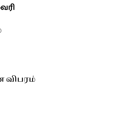
வரி
்
ன விபரம்