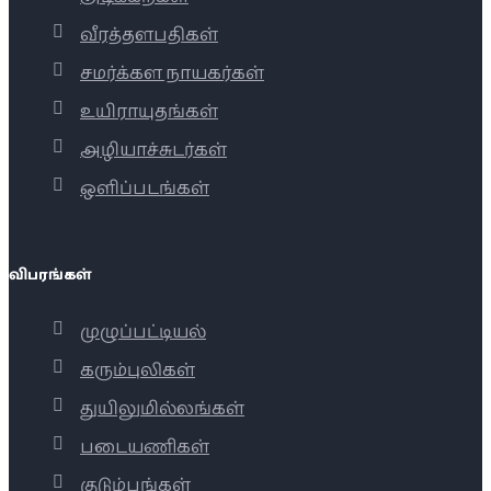
வீரத்தளபதிகள்
சமர்க்கள நாயகர்கள்
உயிராயுதங்கள்
அழியாச்சுடர்கள்
ஒளிப்படங்கள்
விபரங்கள்
முழுப்பட்டியல்
கரும்புலிகள்
துயிலுமில்லங்கள்
படையணிகள்
குடும்பங்கள்