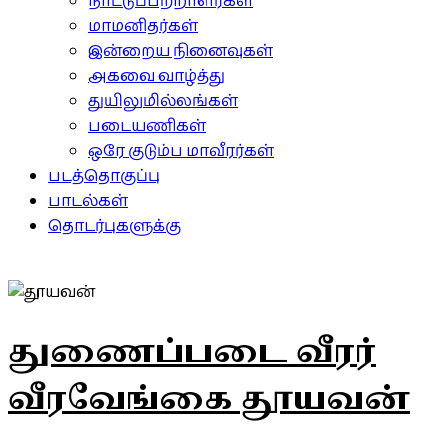
நாட்டுப்பற்றாளர்கள்
மாமனிதர்கள்
இன்றைய நினைவுகள்
அகவை வாழ்த்து
துயிலுமில்லங்கள்
படையணிகள்
ஒரே குடும்ப மாவீரர்கள்
படத்தொகுப்பு
பாடல்கள்
தொடர்புகளுக்கு
துணைப்படை வீரர்
வீரவேங்கை தூயவன்