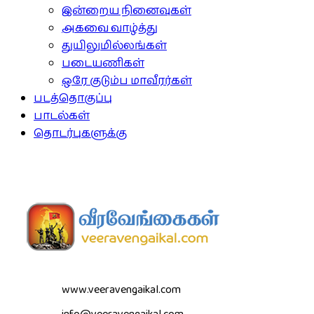
இன்றைய நினைவுகள்
அகவை வாழ்த்து
துயிலுமில்லங்கள்
படையணிகள்
ஒரே குடும்ப மாவீரர்கள்
படத்தொகுப்பு
பாடல்கள்
தொடர்புகளுக்கு
www.veeravengaikal.com