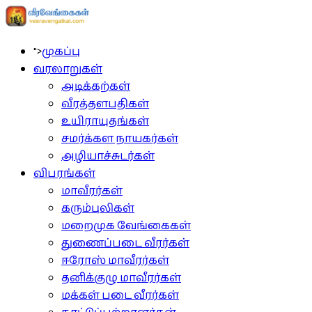
">
முகப்பு
வரலாறுகள்
அடிக்கற்கள்
வீரத்தளபதிகள்
உயிராயுதங்கள்
சமர்க்கள நாயகர்கள்
அழியாச்சுடர்கள்
விபரங்கள்
மாவீரர்கள்
கரும்புலிகள்
மறைமுக வேங்கைகள்
துணைப்படை வீரர்கள்
ஈரோஸ் மாவீரர்கள்
தனிக்குழு மாவீரர்கள்
மக்கள் படை வீரர்கள்