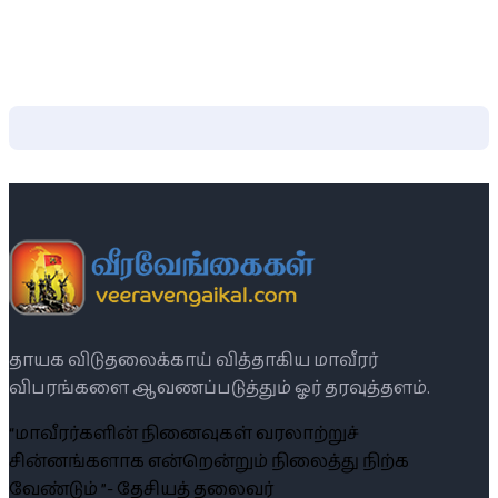
தாயக விடுதலைக்காய் வித்தாகிய மாவீரர்
விபரங்களை ஆவணப்படுத்தும் ஓர் தரவுத்தளம்.
“மாவீரர்களின் நினைவுகள் வரலாற்றுச்
சின்னங்களாக என்றென்றும் நிலைத்து நிற்க
வேண்டும் ”- தேசியத் தலைவர்