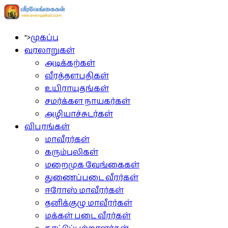
">
முகப்பு
வரலாறுகள்
அடிக்கற்கள்
வீரத்தளபதிகள்
உயிராயுதங்கள்
சமர்க்கள நாயகர்கள்
அழியாச்சுடர்கள்
விபரங்கள்
மாவீரர்கள்
கரும்புலிகள்
மறைமுக வேங்கைகள்
துணைப்படை வீரர்கள்
ஈரோஸ் மாவீரர்கள்
தனிக்குழு மாவீரர்கள்
மக்கள் படை வீரர்கள்