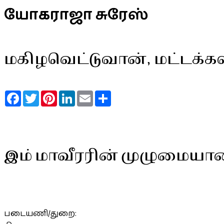
யோகராஜா சுரேஸ்
மகிழவெட்டுவான், மட்டக்க
Facebook
Twitter
Pinterest
LinkedIn
Email
Share
இம் மாவீரரின் முழுமையா
படையணி/துறை: