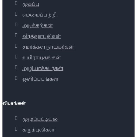
முகப்பு
எம்மைப்பற்றி..
அடிக்கற்கள்
வீரத்தளபதிகள்
சமர்க்கள நாயகர்கள்
உயிராயுதங்கள்
அழியாச்சுடர்கள்
ஒளிப்படங்கள்
விபரங்கள்
முழுப்பட்டியல்
கரும்புலிகள்