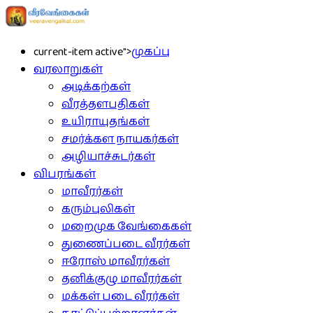
current-item active">
முகப்பு
வரலாறுகள்
அடிக்கற்கள்
வீரத்தளபதிகள்
உயிராயுதங்கள்
சமர்க்கள நாயகர்கள்
அழியாச்சுடர்கள்
விபரங்கள்
மாவீரர்கள்
கரும்புலிகள்
மறைமுக வேங்கைகள்
துணைப்படை வீரர்கள்
ஈரோஸ் மாவீரர்கள்
தனிக்குழு மாவீரர்கள்
மக்கள் படை வீரர்கள்