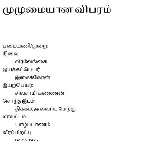
முழுமையான விபரம்
படையணி/துறை:
நிலை:
வீரவேங்கை
இயக்கப்பெயர்:
இசைக்கோன்
இயற்பெயர்:
சிவசாமி கண்ணன்
சொந்த இடம்:
திக்கம், அல்வாய் மேற்கு
மாவட்டம்:
யாழ்ப்பாணம்
வீரப்பிறப்பு:
04.06.1975