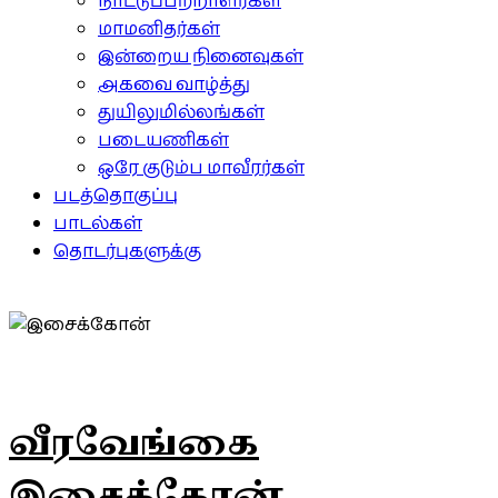
நாட்டுப்பற்றாளர்கள்
மாமனிதர்கள்
இன்றைய நினைவுகள்
அகவை வாழ்த்து
துயிலுமில்லங்கள்
படையணிகள்
ஒரே குடும்ப மாவீரர்கள்
படத்தொகுப்பு
பாடல்கள்
தொடர்புகளுக்கு
வீரவேங்கை
இசைக்கோன்