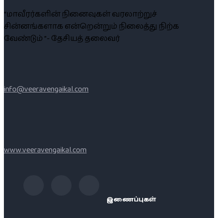
“மாவீரர்களின் நினைவுகள் வரலாற்றுச்
சின்னங்களாக என்றென்றும் நிலைத்து நிற்க
வேண்டும் ”- தேசியத் தலைவர்
info@veeravengaikal.com
www.veeravengaikal.com
இணைப்புகள்