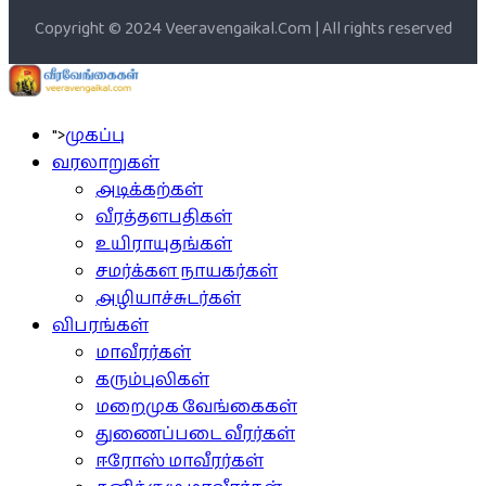
Copyright © 2024 Veeravengaikal.Com | All rights reserved
">
முகப்பு
வரலாறுகள்
அடிக்கற்கள்
வீரத்தளபதிகள்
உயிராயுதங்கள்
சமர்க்கள நாயகர்கள்
அழியாச்சுடர்கள்
விபரங்கள்
மாவீரர்கள்
கரும்புலிகள்
மறைமுக வேங்கைகள்
துணைப்படை வீரர்கள்
ஈரோஸ் மாவீரர்கள்