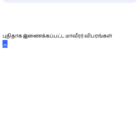
புதிய மாவீரர் விபரங்கள்
புதிதாக இணைக்கப்பட்ட மாவீரர் விபரங்கள்
→
அகவை வாழ்த்து