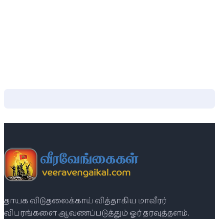
தாயக விடுதலைக்காய் வித்தாகிய மாவீரர்
விபரங்களை ஆவணப்படுத்தும் ஓர் தரவுத்தளம்.