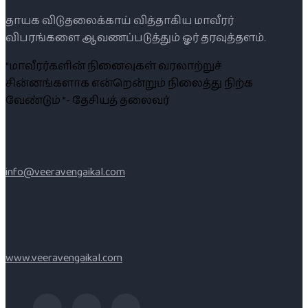
தாயக விடுதலைக்காய் வித்தாகிய மாவீரர்
விபரங்களை ஆவணப்படுத்தும் ஓர் தரவுத்தளம்.
“மாவீரர்களின் நினைவுகள் வரலாற்றுச்
சின்னங்களாக என்றென்றும் நிலைத்து நிற்க
வேண்டும் ”- தேசியத் தலைவர்
info@veeravengaikal.com
www.veeravengaikal.com