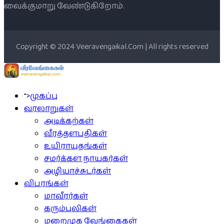
வைக்குமாறு வேண்டுகிறோம்.
Copyright © 2024 Veeravengaikal.Com | All rights reserved
">
முகப்பு
வரலாறுகள்
அடிக்கற்கள்
வீரத்தளபதிகள்
உயிராயுதங்கள்
சமர்க்கள நாயகர்கள்
அழியாச்சுடர்கள்
விபரங்கள்
மாவீரர்கள்
கரும்புலிகள்
மறைமுக வேங்கைகள்