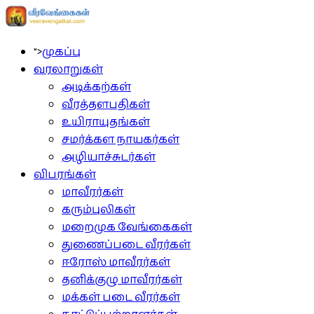
">
முகப்பு
வரலாறுகள்
அடிக்கற்கள்
வீரத்தளபதிகள்
உயிராயுதங்கள்
சமர்க்கள நாயகர்கள்
அழியாச்சுடர்கள்
விபரங்கள்
மாவீரர்கள்
கரும்புலிகள்
மறைமுக வேங்கைகள்
துணைப்படை வீரர்கள்
ஈரோஸ் மாவீரர்கள்
தனிக்குழு மாவீரர்கள்
மக்கள் படை வீரர்கள்