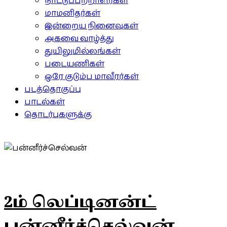
நாட்டுப்பற்றாளர்கள்
மாமனிதர்கள்
இன்றைய நினைவுகள்
அகவை வாழ்த்து
துயிலுமில்லங்கள்
படையணிகள்
ஒரே குடும்ப மாவீரர்கள்
படத்தொகுப்பு
பாடல்கள்
தொடர்புகளுக்கு
2ம் லெப்டினன்ட்
பன்னீர்ச்செல்வன்