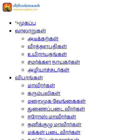
">
முகப்பு
வரலாறுகள்
அடிக்கற்கள்
வீரத்தளபதிகள்
உயிராயுதங்கள்
சமர்க்கள நாயகர்கள்
அழியாச்சுடர்கள்
விபரங்கள்
மாவீரர்கள்
கரும்புலிகள்
மறைமுக வேங்கைகள்
துணைப்படை வீரர்கள்
ஈரோஸ் மாவீரர்கள்
தனிக்குழு மாவீரர்கள்
மக்கள் படை வீரர்கள்