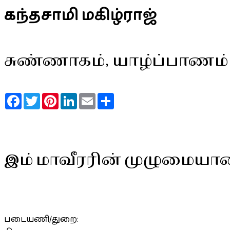
கந்தசாமி மகிழ்ராஜ்
சுண்ணாகம், யாழ்ப்பாணம்
Facebook
Twitter
Pinterest
LinkedIn
Email
Share
இம் மாவீரரின் முழுமையா
படையணி/துறை: