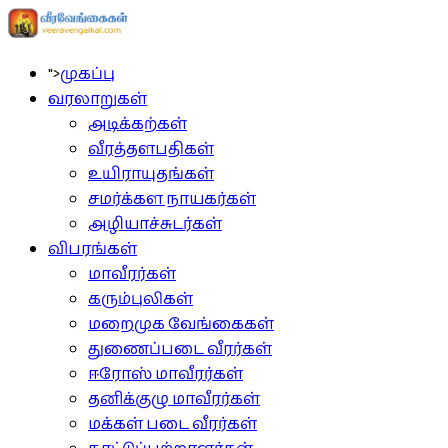
">
முகப்பு
வரலாறுகள்
அடிக்கற்கள்
வீரத்தளபதிகள்
உயிராயுதங்கள்
சமர்க்கள நாயகர்கள்
அழியாச்சுடர்கள்
விபரங்கள்
மாவீரர்கள்
கரும்புலிகள்
மறைமுக வேங்கைகள்
துணைப்படை வீரர்கள்
ஈரோஸ் மாவீரர்கள்
தனிக்குழு மாவீரர்கள்
மக்கள் படை வீரர்கள்