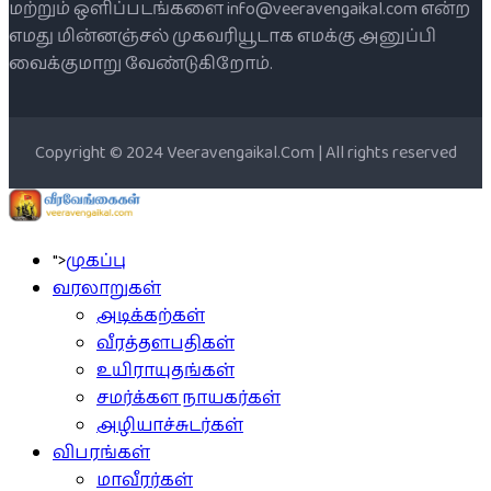
மற்றும் ஒளிப்படங்களை info@veeravengaikal.com என்ற
எமது மின்னஞ்சல் முகவரியூடாக எமக்கு அனுப்பி
வைக்குமாறு வேண்டுகிறோம்.
Copyright © 2024 Veeravengaikal.Com | All rights reserved
">
முகப்பு
வரலாறுகள்
அடிக்கற்கள்
வீரத்தளபதிகள்
உயிராயுதங்கள்
சமர்க்கள நாயகர்கள்
அழியாச்சுடர்கள்
விபரங்கள்
மாவீரர்கள்