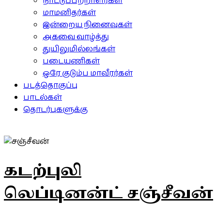
நாட்டுப்பற்றாளர்கள்
மாமனிதர்கள்
இன்றைய நினைவுகள்
அகவை வாழ்த்து
துயிலுமில்லங்கள்
படையணிகள்
ஒரே குடும்ப மாவீரர்கள்
படத்தொகுப்பு
பாடல்கள்
தொடர்புகளுக்கு
கடற்புலி
லெப்டினன்ட் சஞ்சீவன்