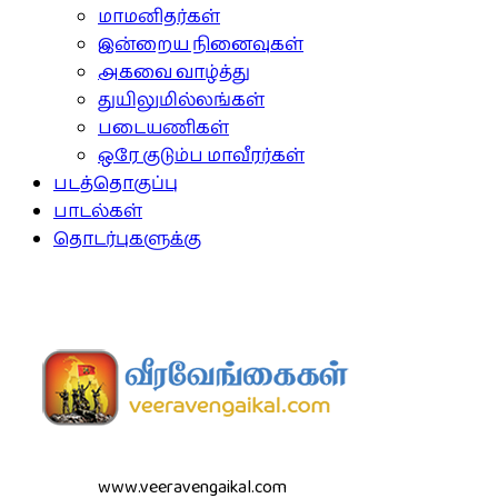
மாமனிதர்கள்
இன்றைய நினைவுகள்
அகவை வாழ்த்து
துயிலுமில்லங்கள்
படையணிகள்
ஒரே குடும்ப மாவீரர்கள்
படத்தொகுப்பு
பாடல்கள்
தொடர்புகளுக்கு
www.veeravengaikal.com