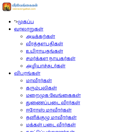
">
முகப்பு
வரலாறுகள்
அடிக்கற்கள்
வீரத்தளபதிகள்
உயிராயுதங்கள்
சமர்க்கள நாயகர்கள்
அழியாச்சுடர்கள்
விபரங்கள்
மாவீரர்கள்
கரும்புலிகள்
மறைமுக வேங்கைகள்
துணைப்படை வீரர்கள்
ஈரோஸ் மாவீரர்கள்
தனிக்குழு மாவீரர்கள்
மக்கள் படை வீரர்கள்