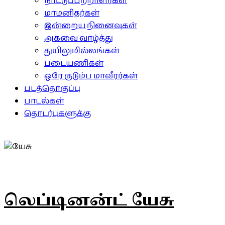
நாட்டுப்பற்றாளர்கள்
மாமனிதர்கள்
இன்றைய நினைவுகள்
அகவை வாழ்த்து
துயிலுமில்லங்கள்
படையணிகள்
ஒரே குடும்ப மாவீரர்கள்
படத்தொகுப்பு
பாடல்கள்
தொடர்புகளுக்கு
லெப்டினன்ட் யேசு