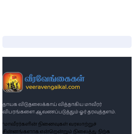
தாயக விடுதலைக்காய் வித்தாகிய மாவீரர்
விபரங்களை ஆவணப்படுத்தும் ஓர் தரவுத்தளம்.
“மாவீரர்களின் நினைவுகள் வரலாற்றுச்
சின்னங்களாக என்றென்றும் நிலைத்து நிற்க