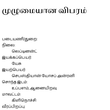
முழுமையான விபரம்
படையணி/துறை:
நிலை:
லெப்டினன்ட்
இயக்கப்பெயர்:
யேசு
இயற்பெயர்:
செபஸ்தியான் யோசப் அன்ரனி
சொந்த இடம்:
உப்பளம், ஆனையிறவு
மாவட்டம்:
கிளிநொச்சி
வீரப்பிறப்பு: