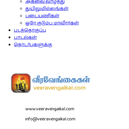
அகவை வாழ்த்து
துயிலுமில்லங்கள்
படையணிகள்
ஒரே குடும்ப மாவீரர்கள்
படத்தொகுப்பு
பாடல்கள்
தொடர்புகளுக்கு
www.veeravengaikal.com
info@veeravengaikal.com