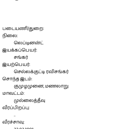
படையணி/துறை:
நிலை:
லெப்டினன்ட்
இயக்கப்பெயர்:
சங்கர்
இயற்பெயர்:
செல்லக்குட்டி ரவிசங்கர்
சொந்த இடம்:
குமுழமுனை, மணலாறு
மாவட்டம்:
முல்லைத்தீவு
வீரப்பிறப்பு:
..
வீரச்சாவு: