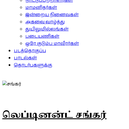
நாட்டுப்பற்றாளர்கள்
மாமனிதர்கள்
இன்றைய நினைவுகள்
அகவை வாழ்த்து
துயிலுமில்லங்கள்
படையணிகள்
ஒரே குடும்ப மாவீரர்கள்
படத்தொகுப்பு
பாடல்கள்
தொடர்புகளுக்கு
லெப்டினன்ட் சங்கர்