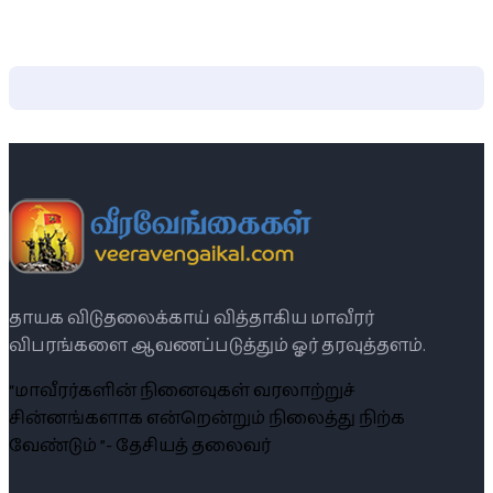
தாயக விடுதலைக்காய் வித்தாகிய மாவீரர்
விபரங்களை ஆவணப்படுத்தும் ஓர் தரவுத்தளம்.
“மாவீரர்களின் நினைவுகள் வரலாற்றுச்
சின்னங்களாக என்றென்றும் நிலைத்து நிற்க
வேண்டும் ”- தேசியத் தலைவர்