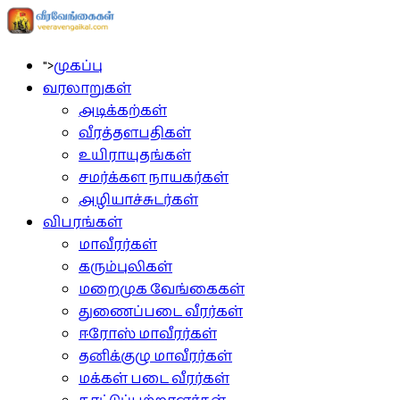
">
முகப்பு
வரலாறுகள்
அடிக்கற்கள்
வீரத்தளபதிகள்
உயிராயுதங்கள்
சமர்க்கள நாயகர்கள்
அழியாச்சுடர்கள்
விபரங்கள்
மாவீரர்கள்
கரும்புலிகள்
மறைமுக வேங்கைகள்
துணைப்படை வீரர்கள்
ஈரோஸ் மாவீரர்கள்
தனிக்குழு மாவீரர்கள்
மக்கள் படை வீரர்கள்