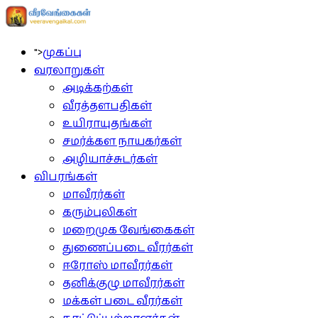
">
முகப்பு
வரலாறுகள்
அடிக்கற்கள்
வீரத்தளபதிகள்
உயிராயுதங்கள்
சமர்க்கள நாயகர்கள்
அழியாச்சுடர்கள்
விபரங்கள்
மாவீரர்கள்
கரும்புலிகள்
மறைமுக வேங்கைகள்
துணைப்படை வீரர்கள்
ஈரோஸ் மாவீரர்கள்
தனிக்குழு மாவீரர்கள்
மக்கள் படை வீரர்கள்