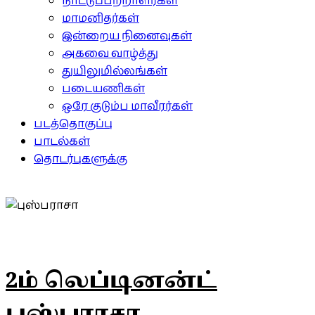
நாட்டுப்பற்றாளர்கள்
மாமனிதர்கள்
இன்றைய நினைவுகள்
அகவை வாழ்த்து
துயிலுமில்லங்கள்
படையணிகள்
ஒரே குடும்ப மாவீரர்கள்
படத்தொகுப்பு
பாடல்கள்
தொடர்புகளுக்கு
2ம் லெப்டினன்ட்
புஸ்பராசா