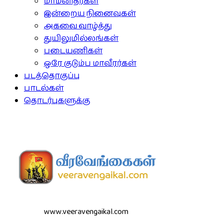
மாமனிதர்கள்
இன்றைய நினைவுகள்
அகவை வாழ்த்து
துயிலுமில்லங்கள்
படையணிகள்
ஒரே குடும்ப மாவீரர்கள்
படத்தொகுப்பு
பாடல்கள்
தொடர்புகளுக்கு
www.veeravengaikal.com