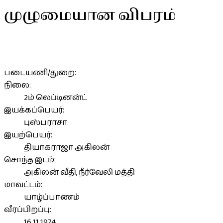
முழுமையான விபரம்
படையணி/துறை:
நிலை:
2ம் லெப்டினன்ட்
இயக்கப்பெயர்:
புஸ்பராசா
இயற்பெயர்:
தியாகராஜா அகிலன்
சொந்த இடம்:
அகிலன் வீதி, நீர்வேலி மத்தி
மாவட்டம்:
யாழ்ப்பாணம்
வீரப்பிறப்பு:
16.11.1974