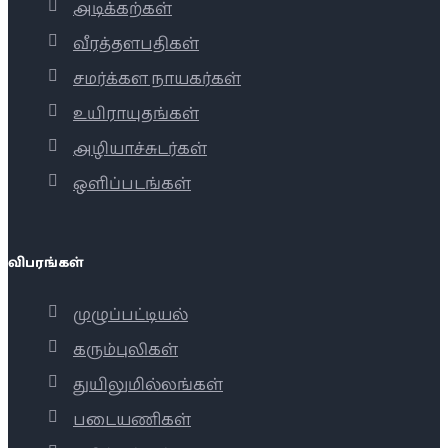
அடிக்கற்கள்
வீரத்தளபதிகள்
சமர்க்கள நாயகர்கள்
உயிராயுதங்கள்
அழியாச்சுடர்கள்
ஒளிப்படங்கள்
விபரங்கள்
முழுப்பட்டியல்
கரும்புலிகள்
துயிலுமில்லங்கள்
படையணிகள்