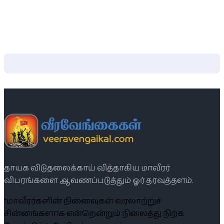
தாயக விடுதலைக்காய் வித்தாகிய மாவீரர்
விபரங்களை ஆவணப்படுத்தும் ஓர் தரவுத்தளம்.
“மாவீரர்களின் நினைவுகள் வரலாற்றுச்
சின்னங்களாக என்றென்றும் நிலைத்து நிற்க