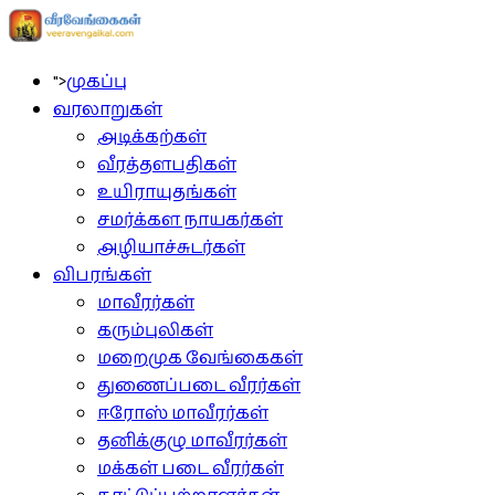
">
முகப்பு
வரலாறுகள்
அடிக்கற்கள்
வீரத்தளபதிகள்
உயிராயுதங்கள்
சமர்க்கள நாயகர்கள்
அழியாச்சுடர்கள்
விபரங்கள்
மாவீரர்கள்
கரும்புலிகள்
மறைமுக வேங்கைகள்
துணைப்படை வீரர்கள்
ஈரோஸ் மாவீரர்கள்
தனிக்குழு மாவீரர்கள்
மக்கள் படை வீரர்கள்