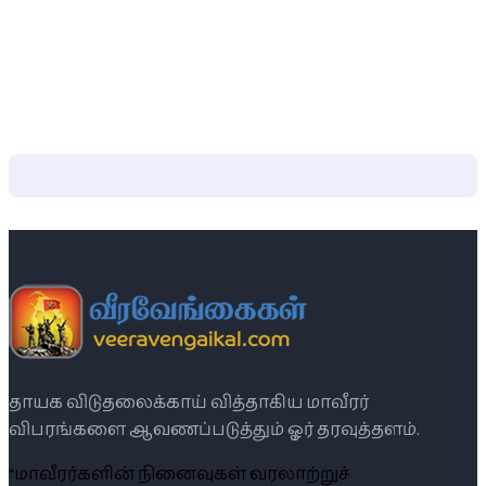
தாயக விடுதலைக்காய் வித்தாகிய மாவீரர்
விபரங்களை ஆவணப்படுத்தும் ஓர் தரவுத்தளம்.
“மாவீரர்களின் நினைவுகள் வரலாற்றுச்