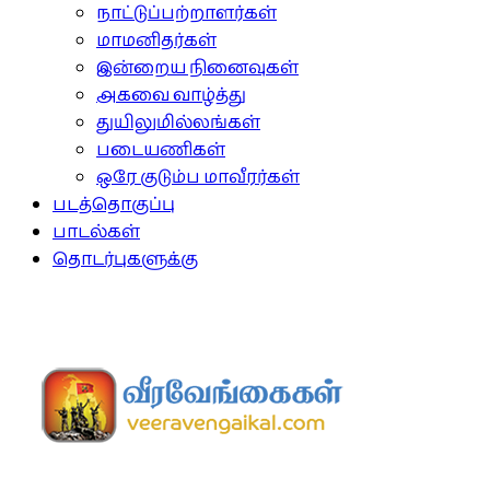
நாட்டுப்பற்றாளர்கள்
மாமனிதர்கள்
இன்றைய நினைவுகள்
அகவை வாழ்த்து
துயிலுமில்லங்கள்
படையணிகள்
ஒரே குடும்ப மாவீரர்கள்
படத்தொகுப்பு
பாடல்கள்
தொடர்புகளுக்கு