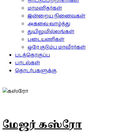
நாட்டுப்பற்றாளர்கள்
மாமனிதர்கள்
இன்றைய நினைவுகள்
அகவை வாழ்த்து
துயிலுமில்லங்கள்
படையணிகள்
ஒரே குடும்ப மாவீரர்கள்
படத்தொகுப்பு
பாடல்கள்
தொடர்புகளுக்கு
மேஜர் கஸ்ரோ