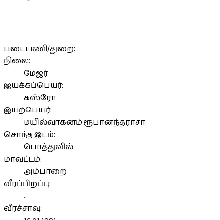
படையணி/துறை:
நிலை:
மேஜர்
இயக்கப்பெயர்:
கஸ்ரோ
இயற்பெயர்:
மயில்வாகனம் ரூபானந்தராசா
சொந்த இடம்:
பொத்துவில்
மாவட்டம்:
அம்பாறை
வீரப்பிறப்பு:
..
வீரச்சாவு: