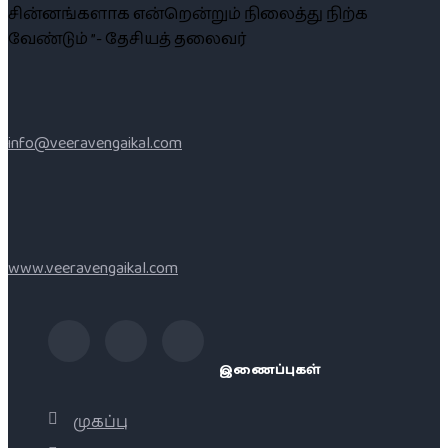
சின்னங்களாக என்றென்றும் நிலைத்து நிற்க
வேண்டும் ”- தேசியத் தலைவர்
info@veeravengaikal.com
www.veeravengaikal.com
இணைப்புகள்
முகப்பு