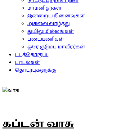
நாட்டுப்பற்றாளர்கள்
மாமனிதர்கள்
இன்றைய நினைவுகள்
அகவை வாழ்த்து
துயிலுமில்லங்கள்
படையணிகள்
ஒரே குடும்ப மாவீரர்கள்
படத்தொகுப்பு
பாடல்கள்
தொடர்புகளுக்கு
கப்டன் வாசு