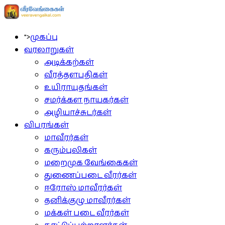
">
முகப்பு
வரலாறுகள்
அடிக்கற்கள்
வீரத்தளபதிகள்
உயிராயுதங்கள்
சமர்க்கள நாயகர்கள்
அழியாச்சுடர்கள்
விபரங்கள்
மாவீரர்கள்
கரும்புலிகள்
மறைமுக வேங்கைகள்
துணைப்படை வீரர்கள்
ஈரோஸ் மாவீரர்கள்
தனிக்குழு மாவீரர்கள்
மக்கள் படை வீரர்கள்