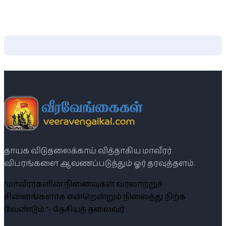
தாயக விடுதலைக்காய் வித்தாகிய மாவீரர்
விபரங்களை ஆவணப்படுத்தும் ஓர் தரவுத்தளம்.
“மாவீரர்களின் நினைவுகள் வரலாற்றுச்
சின்னங்களாக என்றென்றும் நிலைத்து நிற்க
வேண்டும் ”- தேசியத் தலைவர்