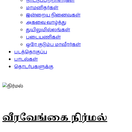
நாட்டுப்பற்றாளர்கள்
மாமனிதர்கள்
இன்றைய நினைவுகள்
அகவை வாழ்த்து
துயிலுமில்லங்கள்
படையணிகள்
ஒரே குடும்ப மாவீரர்கள்
படத்தொகுப்பு
பாடல்கள்
தொடர்புகளுக்கு
வீரவேங்கை நிர்மல்