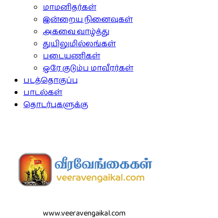
மாமனிதர்கள்
இன்றைய நினைவுகள்
அகவை வாழ்த்து
துயிலுமில்லங்கள்
படையணிகள்
ஒரே குடும்ப மாவீரர்கள்
படத்தொகுப்பு
பாடல்கள்
தொடர்புகளுக்கு
www.veeravengaikal.com