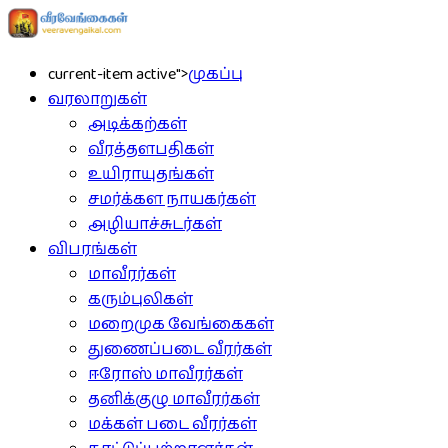
current-item active">
முகப்பு
வரலாறுகள்
அடிக்கற்கள்
வீரத்தளபதிகள்
உயிராயுதங்கள்
சமர்க்கள நாயகர்கள்
அழியாச்சுடர்கள்
விபரங்கள்
மாவீரர்கள்
கரும்புலிகள்
மறைமுக வேங்கைகள்
துணைப்படை வீரர்கள்
ஈரோஸ் மாவீரர்கள்
தனிக்குழு மாவீரர்கள்
மக்கள் படை வீரர்கள்