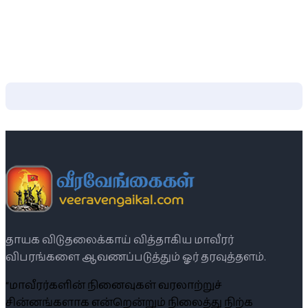
தாயக விடுதலைக்காய் வித்தாகிய மாவீரர்
விபரங்களை ஆவணப்படுத்தும் ஓர் தரவுத்தளம்.
“மாவீரர்களின் நினைவுகள் வரலாற்றுச்
சின்னங்களாக என்றென்றும் நிலைத்து நிற்க