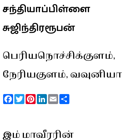
சந்தியாப்பிள்ளை
சுஜிந்திரரூபன்
பெரியநொச்சிக்குளம்,
நேரியகுளம், வவுனியா
Facebook
Twitter
Pinterest
LinkedIn
Email
Share
இம் மாவீரரின்