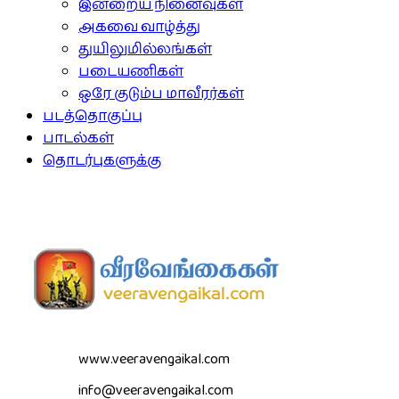
இன்றைய நினைவுகள்
அகவை வாழ்த்து
துயிலுமில்லங்கள்
படையணிகள்
ஒரே குடும்ப மாவீரர்கள்
படத்தொகுப்பு
பாடல்கள்
தொடர்புகளுக்கு
www.veeravengaikal.com
info@veeravengaikal.com