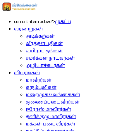
current-item active">
முகப்பு
வரலாறுகள்
அடிக்கற்கள்
வீரத்தளபதிகள்
உயிராயுதங்கள்
சமர்க்கள நாயகர்கள்
அழியாச்சுடர்கள்
விபரங்கள்
மாவீரர்கள்
கரும்புலிகள்
மறைமுக வேங்கைகள்
துணைப்படை வீரர்கள்
ஈரோஸ் மாவீரர்கள்
தனிக்குழு மாவீரர்கள்
மக்கள் படை வீரர்கள்