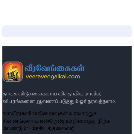
தாயக விடுதலைக்காய் வித்தாகிய மாவீரர்
விபரங்களை ஆவணப்படுத்தும் ஓர் தரவுத்தளம்.
“மாவீரர்களின் நினைவுகள் வரலாற்றுச்
சின்னங்களாக என்றென்றும் நிலைத்து நிற்க
வேண்டும் ”- தேசியத் தலைவர்