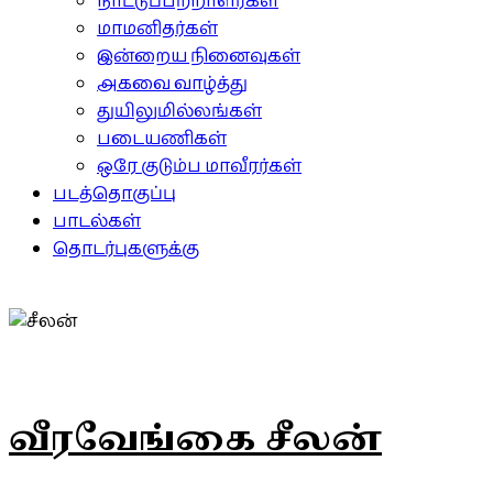
நாட்டுப்பற்றாளர்கள்
மாமனிதர்கள்
இன்றைய நினைவுகள்
அகவை வாழ்த்து
துயிலுமில்லங்கள்
படையணிகள்
ஒரே குடும்ப மாவீரர்கள்
படத்தொகுப்பு
பாடல்கள்
தொடர்புகளுக்கு
வீரவேங்கை சீலன்