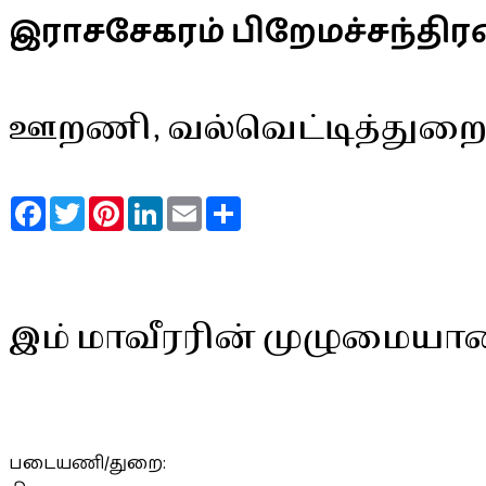
இராசசேகரம் பிறேமச்சந்திர
ஊறணி, வல்வெட்டித்துறை
Facebook
Twitter
Pinterest
LinkedIn
Email
Share
இம் மாவீரரின் முழுமையா
படையணி/துறை: