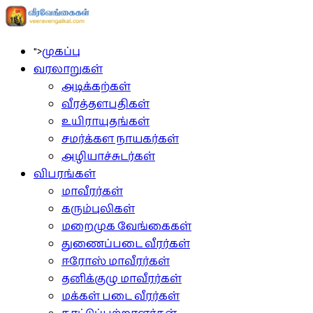
">
முகப்பு
வரலாறுகள்
அடிக்கற்கள்
வீரத்தளபதிகள்
உயிராயுதங்கள்
சமர்க்கள நாயகர்கள்
அழியாச்சுடர்கள்
விபரங்கள்
மாவீரர்கள்
கரும்புலிகள்
மறைமுக வேங்கைகள்
துணைப்படை வீரர்கள்
ஈரோஸ் மாவீரர்கள்
தனிக்குழு மாவீரர்கள்
மக்கள் படை வீரர்கள்