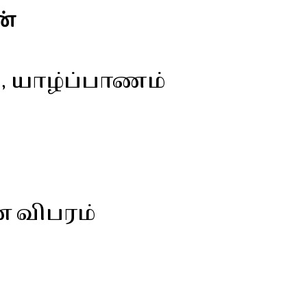
ன்
, யாழ்ப்பாணம்
ன விபரம்