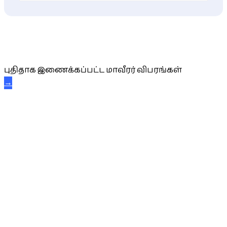
புதிய மாவீரர் விபரங்கள்
புதிதாக இணைக்கப்பட்ட மாவீரர் விபரங்கள்
→
அகவை வாழ்த்து