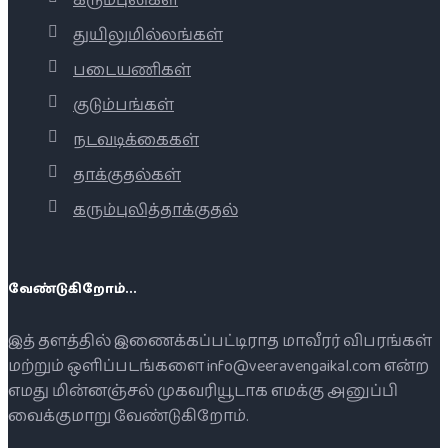
கரும்புலிகள்
துயிலுமில்லங்கள்
படையணிகள்
குடும்பங்கள்
நடவடிக்கைகள்
தாக்குதல்கள்
கரும்புலித்தாக்குதல்
வேண்டுகிறோம்...
இத் தளத்தில் இணைக்கப்பட்டிராத மாவீரர் விபரங்கள்
மற்றும் ஒளிப்படங்களை info@veeravengaikal.com என்ற
எமது மின்னஞ்சல் முகவரியூடாக எமக்கு அனுப்பி
வைக்குமாறு வேண்டுகிறோம்.