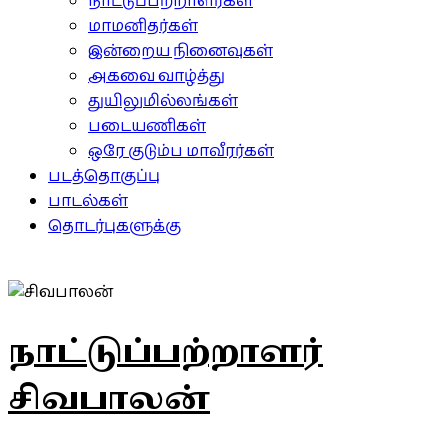
நாட்டுப்பற்றாளர்கள்
மாமனிதர்கள்
இன்றைய நினைவுகள்
அகவை வாழ்த்து
துயிலுமில்லங்கள்
படையணிகள்
ஒரே குடும்ப மாவீரர்கள்
படத்தொகுப்பு
பாடல்கள்
தொடர்புகளுக்கு
நாட்டுப்பற்றாளர்
சிவபாலன்