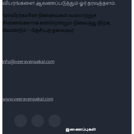
விபரங்களை ஆவணப்படுத்தும் ஓர் தரவுத்தளம்.
“மாவீரர்களின் நினைவுகள் வரலாற்றுச்
சின்னங்களாக என்றென்றும் நிலைத்து நிற்க
வேண்டும் ”- தேசியத் தலைவர்
info@veeravengaikal.com
www.veeravengaikal.com
இணைப்புகள்