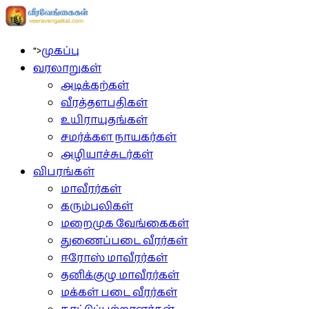
">
முகப்பு
வரலாறுகள்
அடிக்கற்கள்
வீரத்தளபதிகள்
உயிராயுதங்கள்
சமர்க்கள நாயகர்கள்
அழியாச்சுடர்கள்
விபரங்கள்
மாவீரர்கள்
கரும்புலிகள்
மறைமுக வேங்கைகள்
துணைப்படை வீரர்கள்
ஈரோஸ் மாவீரர்கள்
தனிக்குழு மாவீரர்கள்
மக்கள் படை வீரர்கள்