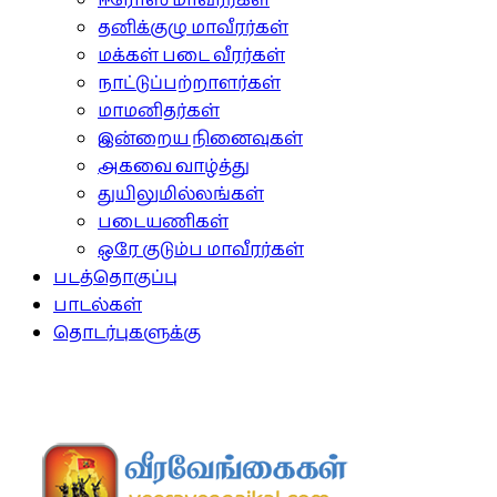
ஈரோஸ் மாவீரர்கள்
தனிக்குழு மாவீரர்கள்
மக்கள் படை வீரர்கள்
நாட்டுப்பற்றாளர்கள்
மாமனிதர்கள்
இன்றைய நினைவுகள்
அகவை வாழ்த்து
துயிலுமில்லங்கள்
படையணிகள்
ஒரே குடும்ப மாவீரர்கள்
படத்தொகுப்பு
பாடல்கள்
தொடர்புகளுக்கு