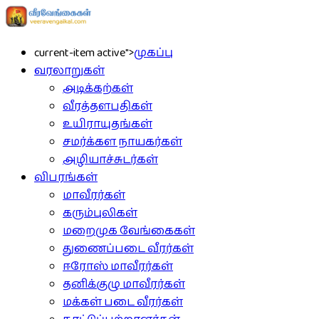
current-item active">
முகப்பு
வரலாறுகள்
அடிக்கற்கள்
வீரத்தளபதிகள்
உயிராயுதங்கள்
சமர்க்கள நாயகர்கள்
அழியாச்சுடர்கள்
விபரங்கள்
மாவீரர்கள்
கரும்புலிகள்
மறைமுக வேங்கைகள்
துணைப்படை வீரர்கள்
ஈரோஸ் மாவீரர்கள்
தனிக்குழு மாவீரர்கள்
மக்கள் படை வீரர்கள்