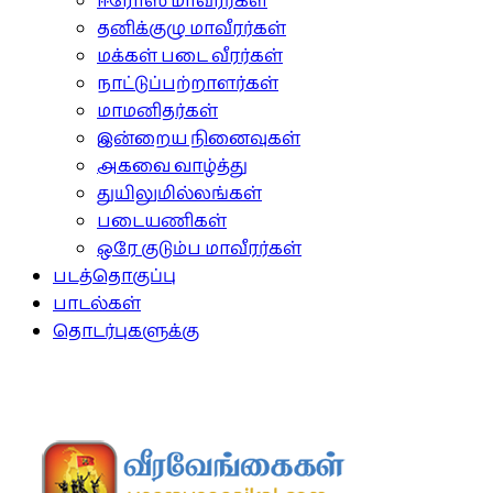
ஈரோஸ் மாவீரர்கள்
தனிக்குழு மாவீரர்கள்
மக்கள் படை வீரர்கள்
நாட்டுப்பற்றாளர்கள்
மாமனிதர்கள்
இன்றைய நினைவுகள்
அகவை வாழ்த்து
துயிலுமில்லங்கள்
படையணிகள்
ஒரே குடும்ப மாவீரர்கள்
படத்தொகுப்பு
பாடல்கள்
தொடர்புகளுக்கு