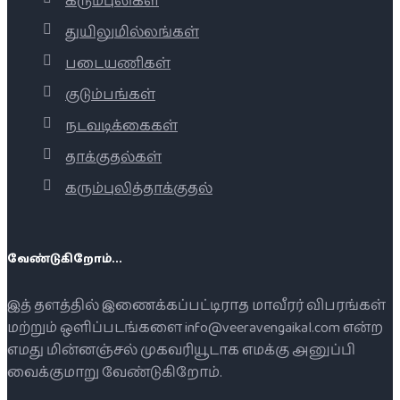
கரும்புலிகள்
துயிலுமில்லங்கள்
படையணிகள்
குடும்பங்கள்
நடவடிக்கைகள்
தாக்குதல்கள்
கரும்புலித்தாக்குதல்
வேண்டுகிறோம்...
இத் தளத்தில் இணைக்கப்பட்டிராத மாவீரர் விபரங்கள்
மற்றும் ஒளிப்படங்களை info@veeravengaikal.com என்ற
எமது மின்னஞ்சல் முகவரியூடாக எமக்கு அனுப்பி
வைக்குமாறு வேண்டுகிறோம்.