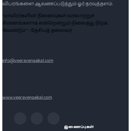
விபரங்களை ஆவணப்படுத்தும் ஓர் தரவுத்தளம்.
“மாவீரர்களின் நினைவுகள் வரலாற்றுச்
சின்னங்களாக என்றென்றும் நிலைத்து நிற்க
வேண்டும் ”- தேசியத் தலைவர்
info@veeravengaikal.com
www.veeravengaikal.com
இணைப்புகள்