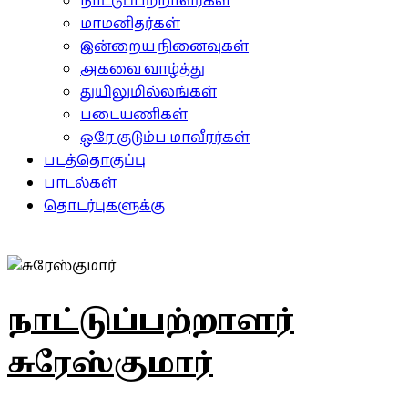
நாட்டுப்பற்றாளர்கள்
மாமனிதர்கள்
இன்றைய நினைவுகள்
அகவை வாழ்த்து
துயிலுமில்லங்கள்
படையணிகள்
ஒரே குடும்ப மாவீரர்கள்
படத்தொகுப்பு
பாடல்கள்
தொடர்புகளுக்கு
நாட்டுப்பற்றாளர்
சுரேஸ்குமார்