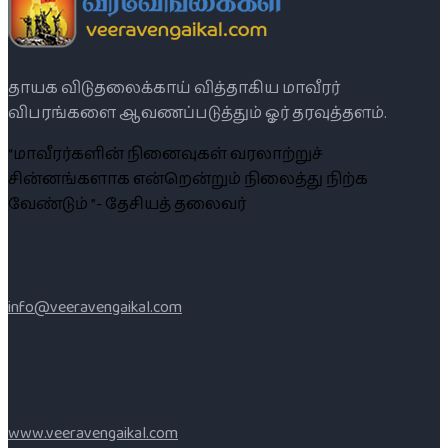
தாயக விடுதலைக்காய் வித்தாகிய மாவீரர்
விபரங்களை ஆவணப்படுத்தும் ஓர் தரவுத்தளம்.
“மாவீரர்களின் நினைவுகள் வரலாற்றுச்
சின்னங்களாக என்றென்றும் நிலைத்து நிற்க
வேண்டும் ”- தேசியத் தலைவர்
info@veeravengaikal.com
www.veeravengaikal.com