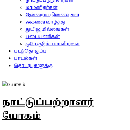
நாட்டுப்பற்றாளர்கள்
மாமனிதர்கள்
இன்றைய நினைவுகள்
அகவை வாழ்த்து
துயிலுமில்லங்கள்
படையணிகள்
ஒரே குடும்ப மாவீரர்கள்
படத்தொகுப்பு
பாடல்கள்
தொடர்புகளுக்கு
நாட்டுப்பற்றாளர்
யோகம்