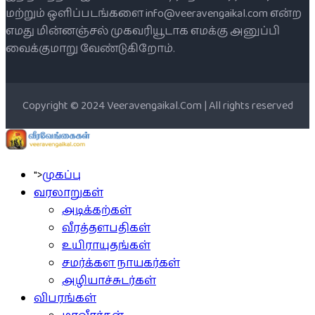
மற்றும் ஒளிப்படங்களை info@veeravengaikal.com என்ற
எமது மின்னஞ்சல் முகவரியூடாக எமக்கு அனுப்பி
வைக்குமாறு வேண்டுகிறோம்.
Copyright © 2024 Veeravengaikal.Com | All rights reserved
">
முகப்பு
வரலாறுகள்
அடிக்கற்கள்
வீரத்தளபதிகள்
உயிராயுதங்கள்
சமர்க்கள நாயகர்கள்
அழியாச்சுடர்கள்
விபரங்கள்