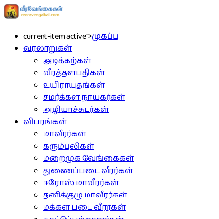
current-item active">
முகப்பு
வரலாறுகள்
அடிக்கற்கள்
வீரத்தளபதிகள்
உயிராயுதங்கள்
சமர்க்கள நாயகர்கள்
அழியாச்சுடர்கள்
விபரங்கள்
மாவீரர்கள்
கரும்புலிகள்
மறைமுக வேங்கைகள்
துணைப்படை வீரர்கள்
ஈரோஸ் மாவீரர்கள்
தனிக்குழு மாவீரர்கள்
மக்கள் படை வீரர்கள்