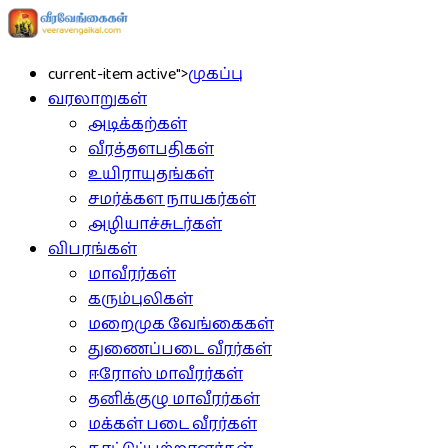
current-item active">
முகப்பு
வரலாறுகள்
அடிக்கற்கள்
வீரத்தளபதிகள்
உயிராயுதங்கள்
சமர்க்கள நாயகர்கள்
அழியாச்சுடர்கள்
விபரங்கள்
மாவீரர்கள்
கரும்புலிகள்
மறைமுக வேங்கைகள்
துணைப்படை வீரர்கள்
ஈரோஸ் மாவீரர்கள்
தனிக்குழு மாவீரர்கள்
மக்கள் படை வீரர்கள்