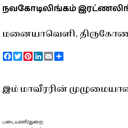
நவகோடிலிங்கம் இரட்ணலிங
மனையாவெளி, திருக
Facebook
Twitter
Pinterest
LinkedIn
Email
Share
இம் மாவீரரின் முழுமையா
படையணி/துறை: