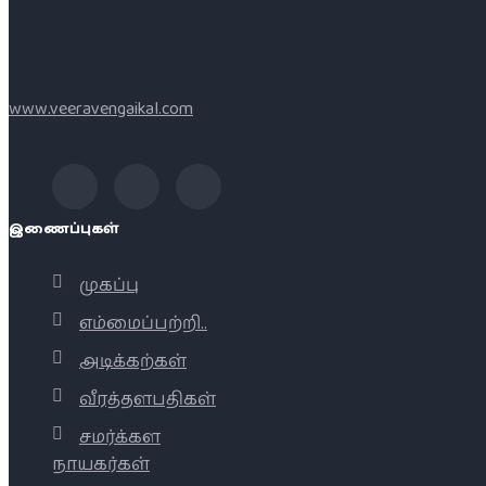
www.veeravengaikal.com
இணைப்புகள்
முகப்பு
எம்மைப்பற்றி..
அடிக்கற்கள்
வீரத்தளபதிகள்
சமர்க்கள
நாயகர்கள்