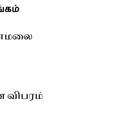
்கம்
ோணமலை
ன விபரம்