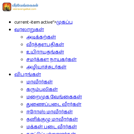
current-item active">
முகப்பு
வரலாறுகள்
அடிக்கற்கள்
வீரத்தளபதிகள்
உயிராயுதங்கள்
சமர்க்கள நாயகர்கள்
அழியாச்சுடர்கள்
விபரங்கள்
மாவீரர்கள்
கரும்புலிகள்
மறைமுக வேங்கைகள்
துணைப்படை வீரர்கள்
ஈரோஸ் மாவீரர்கள்
தனிக்குழு மாவீரர்கள்
மக்கள் படை வீரர்கள்