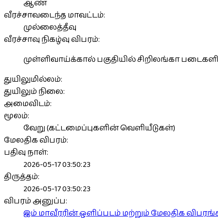
ஆண்
வீரச்சாவடைந்த மாவட்டம்:
முல்லைத்தீவு
வீரச்சாவு நிகழ்வு விபரம்:
முள்ளிவாய்க்கால் பகுதியில் சிறிலங்கா படைகளி
துயிலுமில்லம்:
துயிலும் நிலை:
அமைவிடம்:
மூலம்:
வேறு (கட்டமைப்புகளின் வெளியீடுகள்)
மேலதிக விபரம்:
பதிவு நாள்:
2026-05-17 03:50:23
திருத்தம்:
2026-05-17 03:50:23
விபரம் அனுப்ப:
இம் மாவீரரின் ஒளிப்படம் மற்றும் மேலதிக விபர