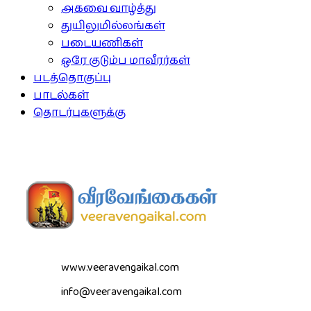
அகவை வாழ்த்து
துயிலுமில்லங்கள்
படையணிகள்
ஒரே குடும்ப மாவீரர்கள்
படத்தொகுப்பு
பாடல்கள்
தொடர்புகளுக்கு
www.veeravengaikal.com
info@veeravengaikal.com