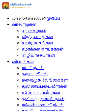
current-item active">
முகப்பு
வரலாறுகள்
அடிக்கற்கள்
வீரத்தளபதிகள்
உயிராயுதங்கள்
சமர்க்கள நாயகர்கள்
அழியாச்சுடர்கள்
விபரங்கள்
மாவீரர்கள்
கரும்புலிகள்
மறைமுக வேங்கைகள்
துணைப்படை வீரர்கள்
ஈரோஸ் மாவீரர்கள்
தனிக்குழு மாவீரர்கள்
மக்கள் படை வீரர்கள்