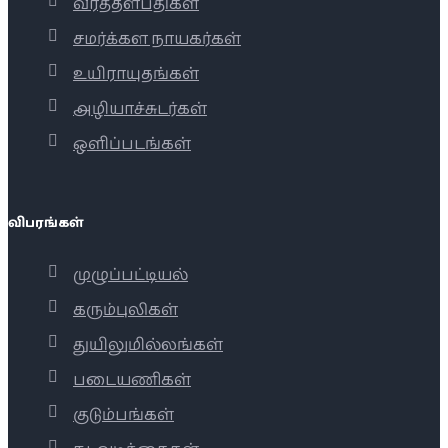
வீரத்தளபதிகள்
சமர்க்கள நாயகர்கள்
உயிராயுதங்கள்
அழியாச்சுடர்கள்
ஒளிப்படங்கள்
விபரங்கள்
முழுப்பட்டியல்
கரும்புலிகள்
துயிலுமில்லங்கள்
படையணிகள்
குடும்பங்கள்