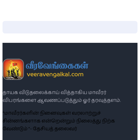
தாயக விடுதலைக்காய் வித்தாகிய மாவீரர்
விபரங்களை ஆவணப்படுத்தும் ஓர் தரவுத்தளம்.
“மாவீரர்களின் நினைவுகள் வரலாற்றுச்
சின்னங்களாக என்றென்றும் நிலைத்து நிற்க
வேண்டும் ”- தேசியத் தலைவர்