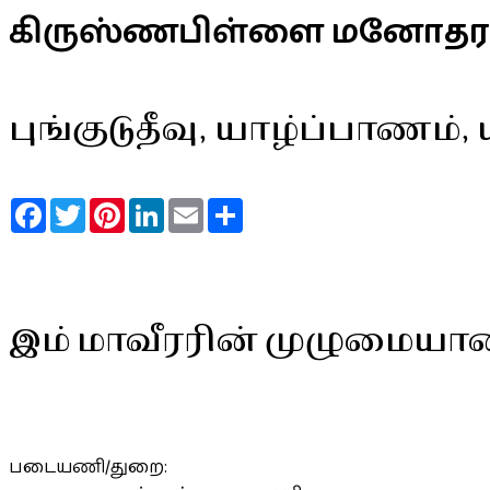
கிருஸ்ணபிள்ளை மனோதர
புங்குடுதீவு, யாழ்ப்பாணம்
Facebook
Twitter
Pinterest
LinkedIn
Email
Share
இம் மாவீரரின் முழுமையா
படையணி/துறை: