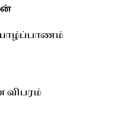
ன்
, யாழ்ப்பாணம்
ன விபரம்