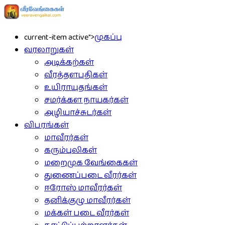
current-item active">
முகப்பு
வரலாறுகள்
அடிக்கற்கள்
வீரத்தளபதிகள்
உயிராயுதங்கள்
சமர்க்கள நாயகர்கள்
அழியாச்சுடர்கள்
விபரங்கள்
மாவீரர்கள்
கரும்புலிகள்
மறைமுக வேங்கைகள்
துணைப்படை வீரர்கள்
ஈரோஸ் மாவீரர்கள்
தனிக்குழு மாவீரர்கள்
மக்கள் படை வீரர்கள்