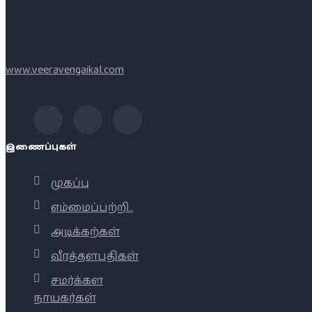
www.veeravengaikal.com
இணைப்புகள்
முகப்பு
எம்மைப்பற்றி..
அடிக்கற்கள்
வீரத்தளபதிகள்
சமர்க்கள
நாயகர்கள்