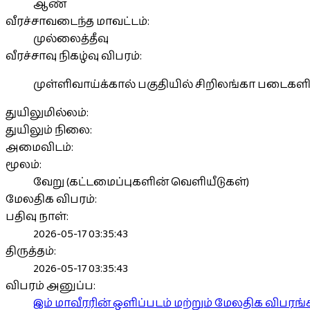
ஆண்
வீரச்சாவடைந்த மாவட்டம்:
முல்லைத்தீவு
வீரச்சாவு நிகழ்வு விபரம்:
முள்ளிவாய்க்கால் பகுதியில் சிறிலங்கா படைகளி
துயிலுமில்லம்:
துயிலும் நிலை:
அமைவிடம்:
மூலம்:
வேறு (கட்டமைப்புகளின் வெளியீடுகள்)
மேலதிக விபரம்:
பதிவு நாள்:
2026-05-17 03:35:43
திருத்தம்:
2026-05-17 03:35:43
விபரம் அனுப்ப:
இம் மாவீரரின் ஒளிப்படம் மற்றும் மேலதிக விபர