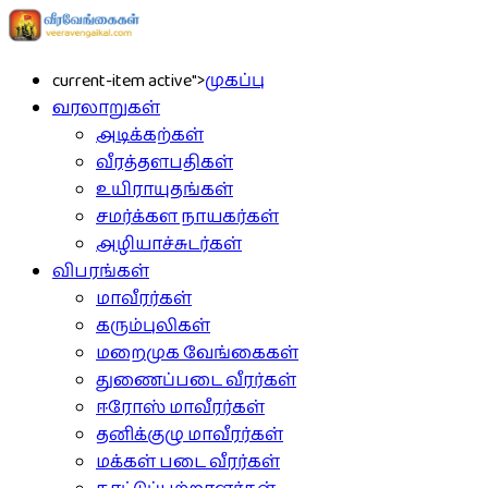
current-item active">
முகப்பு
வரலாறுகள்
அடிக்கற்கள்
வீரத்தளபதிகள்
உயிராயுதங்கள்
சமர்க்கள நாயகர்கள்
அழியாச்சுடர்கள்
விபரங்கள்
மாவீரர்கள்
கரும்புலிகள்
மறைமுக வேங்கைகள்
துணைப்படை வீரர்கள்
ஈரோஸ் மாவீரர்கள்
தனிக்குழு மாவீரர்கள்
மக்கள் படை வீரர்கள்