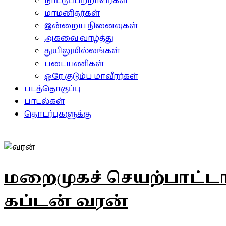
நாட்டுப்பற்றாளர்கள்
மாமனிதர்கள்
இன்றைய நினைவுகள்
அகவை வாழ்த்து
துயிலுமில்லங்கள்
படையணிகள்
ஒரே குடும்ப மாவீரர்கள்
படத்தொகுப்பு
பாடல்கள்
தொடர்புகளுக்கு
மறைமுகச் செயற்பாட்ட
கப்டன் வரன்